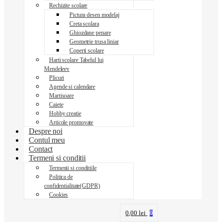
Rechizite scolare
Pictura desen modelaj
Creta scolara
Ghiozdane penare
Geometrie trusa liniar
Coperti scolare
Harti scolare Tabelul lui
Mendeleev
Plicuri
Agende si calendare
Martisoare
Caiete
Hobby creatie
Articole promovate
Despre noi
Contul meu
Contact
Termeni si conditii
Termenii si conditiile
Politica de
confidentialitate(GDPR)
Cookies
0,00
lei
0