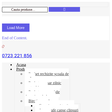
Load More
End of Content.
0723 221 856
Acasa
Produse
Pachet rechizite școala de
vară
Pachet necesar zilnic
pentru birou
Pachet consumabile
depozit-ambalare
Birotica-produse
Cosuri suporti tavite
Ace agrafe capse clipsuri