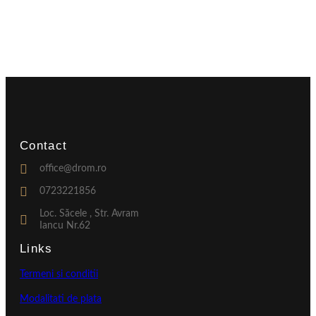
Contact
office@drom.ro
0723221856
Loc. Săcele , Str. Avram
Iancu Nr.62
Links
Termeni si conditii
Modalitati de plata