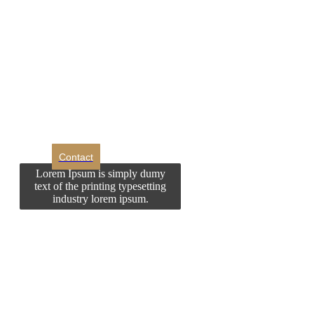
DROM
Doriti sa ne
contactati?
Contact
Lorem Ipsum is simply dumy
text of the printing typesetting
industry lorem ipsum.