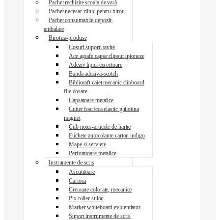
Pachet rechizite școala de vară
Pachet necesar zilnic pentru birou
Pachet consumabile depozit-
ambalare
Birotica-produse
Cosuri suporti tavite
Ace agrafe capse clipsuri pioneze
Adeziv lipici corectoare
Banda adeziva-scotch
Biblioraft caiet mecanic clipboard
file dosare
Capsatoare metalice
Cutter foarfeca elastic ghilotina
magnet
Cub notes-articole de hartie
Etichete autocolante carton indigo
Mape si serviete
Perforatoare metalice
Instrumente de scris
Ascutitoare
Carioca
Creioane colorate, mecanice
Pix roller stilou
Marker whiteboard evidentiator
Suport instrumente de scris