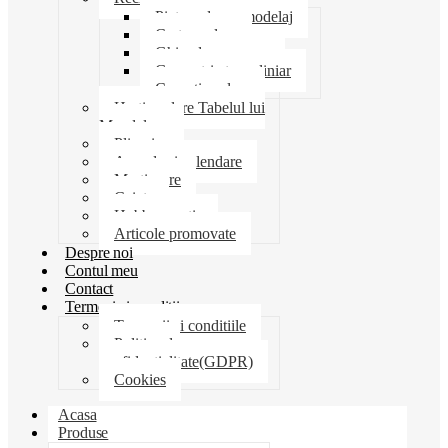
Pictura desen modelaj
Creta scolara
Ghiozdane penare
Geometrie trusa liniar
Coperti scolare
Harti scolare Tabelul lui
Mendeleev
Plicuri
Agende si calendare
Martisoare
Caiete
Hobby creatie
Articole promovate
Despre noi
Contul meu
Contact
Termeni si conditii
Termenii si conditiile
Politica de
confidentialitate(GDPR)
Cookies
Acasa
Produse