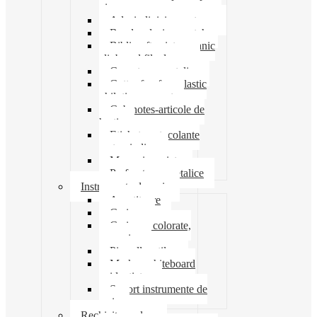
pioneze
Adeziv lipici corectoare
Banda adeziva-scotch
Biblioraft caiet mecanic
clipboard file dosare
Capsatoare metalice
Cutter foarfeca elastic
ghilotina magnet
Cub notes-articole de
hartie
Etichete autocolante
carton indigo
Mape si serviete
Perforatoare metalice
Instrumente de scris
Ascutitoare
Carioca
Creioane colorate,
mecanice
Pix roller stilou
Marker whiteboard
evidentiator
Suport instrumente de
scris
Rechizite scolare