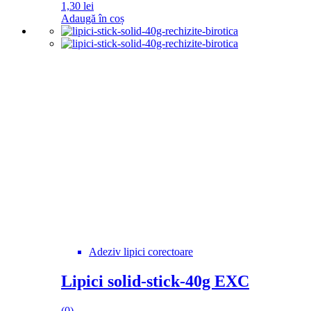
1,30
lei
Adaugă în coș
Adeziv lipici corectoare
Lipici solid-stick-40g EXC
(0)