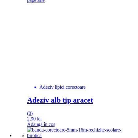
Adeziv lipici corectoare
Adeziv alb tip aracet
(0)
2,90
lei
Adaugă în coș