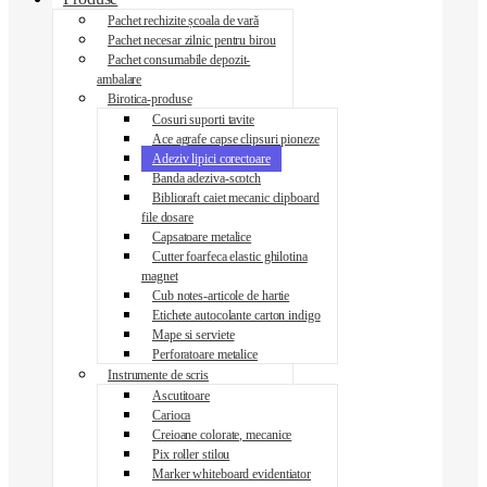
Pachet rechizite școala de vară
Pachet necesar zilnic pentru birou
Pachet consumabile depozit-
ambalare
Birotica-produse
Cosuri suporti tavite
Ace agrafe capse clipsuri pioneze
Adeziv lipici corectoare
Banda adeziva-scotch
Biblioraft caiet mecanic clipboard
file dosare
Capsatoare metalice
Cutter foarfeca elastic ghilotina
magnet
Cub notes-articole de hartie
Etichete autocolante carton indigo
Mape si serviete
Perforatoare metalice
Instrumente de scris
Ascutitoare
Carioca
Creioane colorate, mecanice
Pix roller stilou
Marker whiteboard evidentiator