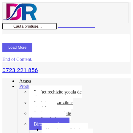
Load More
End of Content.
0723 221 856
Acasa
Produse
Pachet rechizite școala de
vară
Pachet necesar zilnic
pentru birou
Pachet consumabile
depozit-ambalare
Birotica-produse
Cosuri suporti tavite