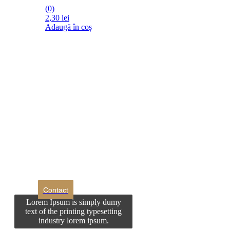
(0)
2,30
lei
Adaugă în coș
DROM
Doriti sa ne
contactati?
Contact
Lorem Ipsum is simply dumy
text of the printing typesetting
industry lorem ipsum.