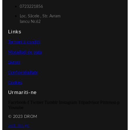
0723221856
Loc. Săcele , Str. Avram
Iancu Nr.62
Links
Termeni si conditii
Modalitati de plata
Livrare
Confidentialitate
Cookies
Urmariti-ne
Facebook-f
Twitter
Tumblr
Instagram
Tripadvisor
Pinterest-p
Youtube
© 2023 DROM
web design