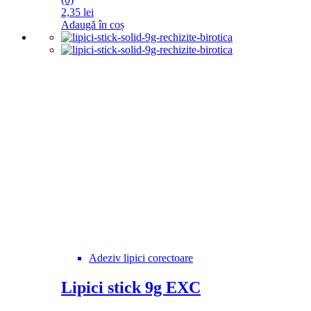
2,35
lei
Adaugă în coș
Adeziv lipici corectoare
Lipici stick 9g EXC