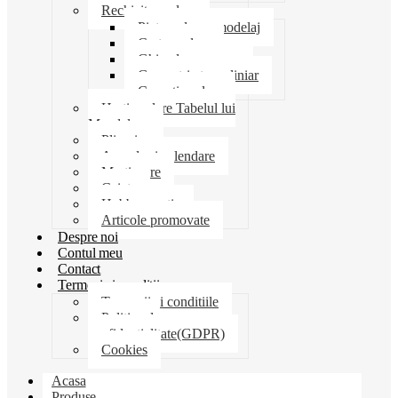
Rechizite scolare
Pictura desen modelaj
Creta scolara
Ghiozdane penare
Geometrie trusa liniar
Coperti scolare
Harti scolare Tabelul lui
Mendeleev
Plicuri
Agende si calendare
Martisoare
Caiete
Hobby creatie
Articole promovate
Despre noi
Contul meu
Contact
Termeni si conditii
Termenii si conditiile
Politica de
confidentialitate(GDPR)
Cookies
Acasa
Produse