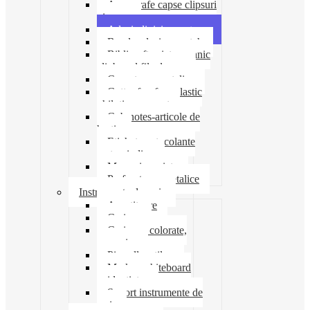
Ace agrafe capse clipsuri
pioneze
Adeziv lipici corectoare
Banda adeziva-scotch
Biblioraft caiet mecanic
clipboard file dosare
Capsatoare metalice
Cutter foarfeca elastic
ghilotina magnet
Cub notes-articole de
hartie
Etichete autocolante
carton indigo
Mape si serviete
Perforatoare metalice
Instrumente de scris
Ascutitoare
Carioca
Creioane colorate,
mecanice
Pix roller stilou
Marker whiteboard
evidentiator
Suport instrumente de
scris