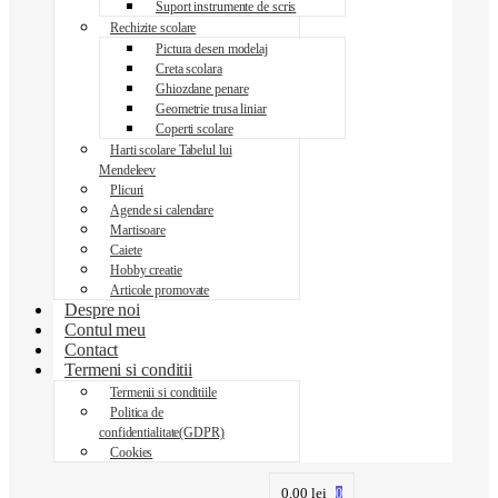
Suport instrumente de scris
Rechizite scolare
Pictura desen modelaj
Creta scolara
Ghiozdane penare
Geometrie trusa liniar
Coperti scolare
Harti scolare Tabelul lui
Mendeleev
Plicuri
Agende si calendare
Martisoare
Caiete
Hobby creatie
Articole promovate
Despre noi
Contul meu
Contact
Termeni si conditii
Termenii si conditiile
Politica de
confidentialitate(GDPR)
Cookies
0,00
lei
0