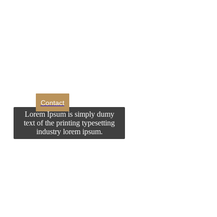
DROM
Doriti sa ne
contactati?
Contact
Lorem Ipsum is simply dumy
text of the printing typesetting
industry lorem ipsum.