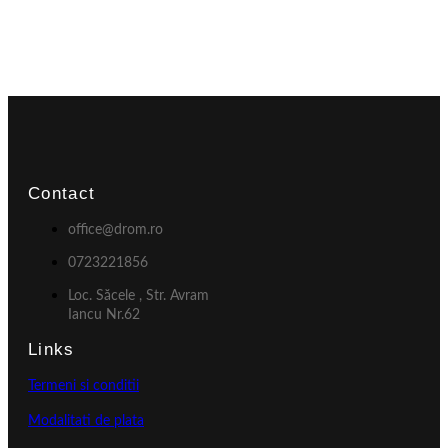
Contact
office@drom.ro
0723221856
Loc. Săcele , Str. Avram
Iancu Nr.62
Links
Termeni si conditii
Modalitati de plata