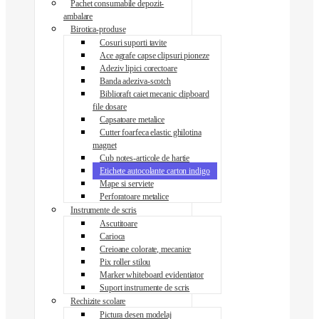
Pachet consumabile depozit-
ambalare
Birotica-produse
Cosuri suporti tavite
Ace agrafe capse clipsuri pioneze
Adeziv lipici corectoare
Banda adeziva-scotch
Biblioraft caiet mecanic clipboard
file dosare
Capsatoare metalice
Cutter foarfeca elastic ghilotina
magnet
Cub notes-articole de hartie
Etichete autocolante carton indigo
Mape si serviete
Perforatoare metalice
Instrumente de scris
Ascutitoare
Carioca
Creioane colorate, mecanice
Pix roller stilou
Marker whiteboard evidentiator
Suport instrumente de scris
Rechizite scolare
Pictura desen modelaj