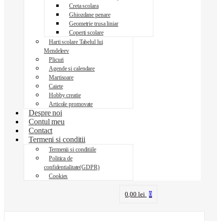
Creta scolara
Ghiozdane penare
Geometrie trusa liniar
Coperti scolare
Harti scolare Tabelul lui
Mendeleev
Plicuri
Agende si calendare
Martisoare
Caiete
Hobby creatie
Articole promovate
Despre noi
Contul meu
Contact
Termeni si conditii
Termenii si conditiile
Politica de
confidentialitate(GDPR)
Cookies
0,00
lei
0