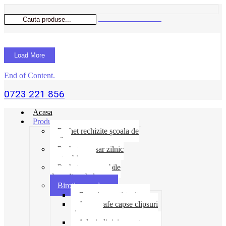
Load More
End of Content.
0723 221 856
Acasa
Produse
Pachet rechizite școala de
vară
Pachet necesar zilnic
pentru birou
Pachet consumabile
depozit-ambalare
Birotica-produse
Cosuri suporti tavite
Ace agrafe capse clipsuri
pioneze
Adeziv lipici corectoare