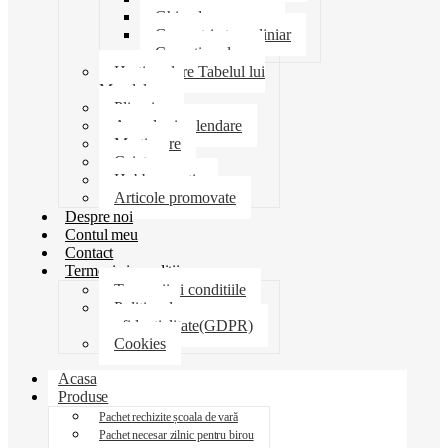
Ghiozdane penare
Geometrie trusa liniar
Coperti scolare
Harti scolare Tabelul lui
Mendeleev
Plicuri
Agende si calendare
Martisoare
Caiete
Hobby creatie
Articole promovate
Despre noi
Contul meu
Contact
Termeni si conditii
Termenii si conditiile
Politica de
confidentialitate(GDPR)
Cookies
Acasa
Produse
Pachet rechizite școala de vară
Pachet necesar zilnic pentru birou