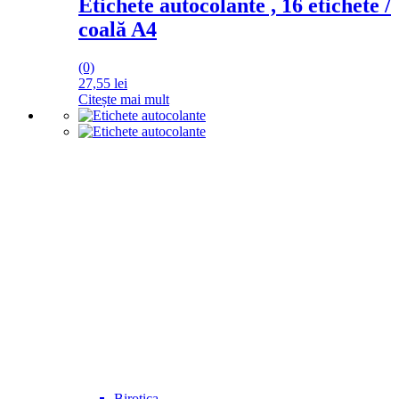
Etichete autocolante , 16 etichete /
coală A4
(0)
27,55
lei
Citește mai mult
Birotica