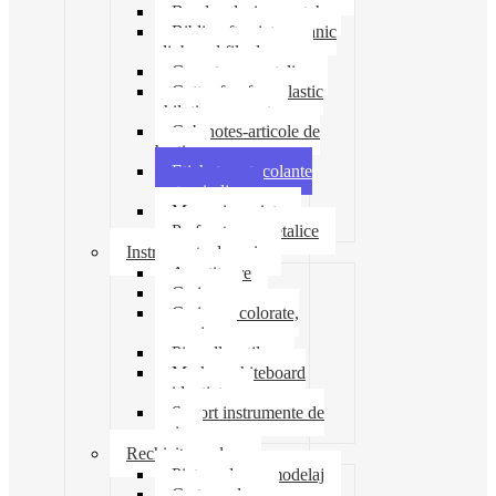
Banda adeziva-scotch
Biblioraft caiet mecanic
clipboard file dosare
Capsatoare metalice
Cutter foarfeca elastic
ghilotina magnet
Cub notes-articole de
hartie
Etichete autocolante
carton indigo
Mape si serviete
Perforatoare metalice
Instrumente de scris
Ascutitoare
Carioca
Creioane colorate,
mecanice
Pix roller stilou
Marker whiteboard
evidentiator
Suport instrumente de
scris
Rechizite scolare
Pictura desen modelaj
Creta scolara