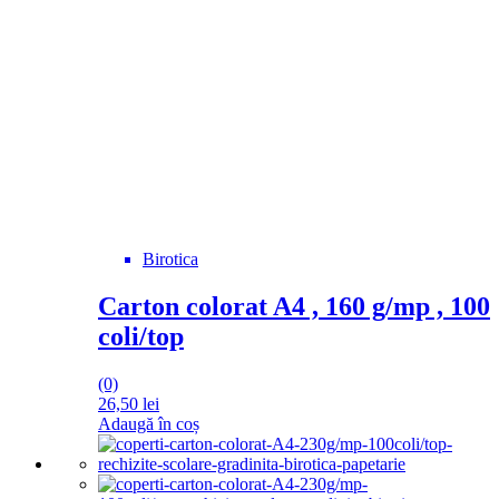
Birotica
Carton colorat A4 , 160 g/mp , 100
coli/top
(0)
26,50
lei
Adaugă în coș