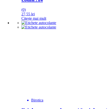
(0)
27,55
lei
Citește mai mult
Birotica