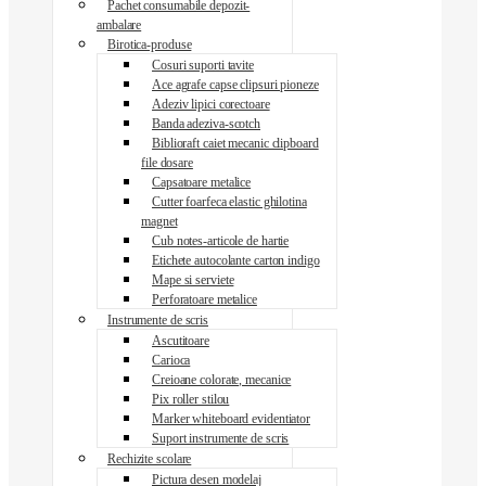
Pachet consumabile depozit-
ambalare
Birotica-produse
Cosuri suporti tavite
Ace agrafe capse clipsuri pioneze
Adeziv lipici corectoare
Banda adeziva-scotch
Biblioraft caiet mecanic clipboard
file dosare
Capsatoare metalice
Cutter foarfeca elastic ghilotina
magnet
Cub notes-articole de hartie
Etichete autocolante carton indigo
Mape si serviete
Perforatoare metalice
Instrumente de scris
Ascutitoare
Carioca
Creioane colorate, mecanice
Pix roller stilou
Marker whiteboard evidentiator
Suport instrumente de scris
Rechizite scolare
Pictura desen modelaj