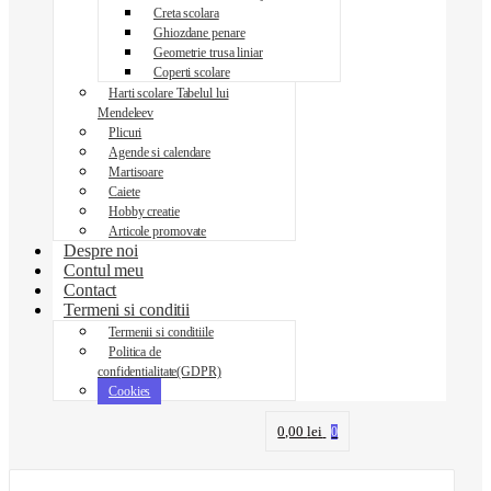
Creta scolara
Ghiozdane penare
Geometrie trusa liniar
Coperti scolare
Harti scolare Tabelul lui
Mendeleev
Plicuri
Agende si calendare
Martisoare
Caiete
Hobby creatie
Articole promovate
Despre noi
Contul meu
Contact
Termeni si conditii
Termenii si conditiile
Politica de
confidentialitate(GDPR)
Cookies
0,00
lei
0