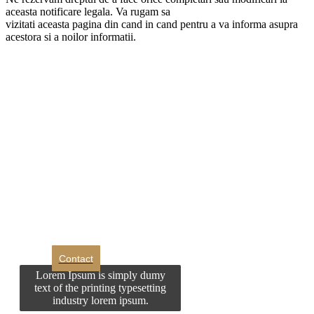
aceasta notificare legala. Va rugam sa
vizitati aceasta pagina din cand in cand pentru a va informa asupra
acestora si a noilor informatii.
DROM
Doriti sa ne
contactati?
Contact
Lorem Ipsum is simply dumy
text of the printing typesetting
industry lorem ipsum.