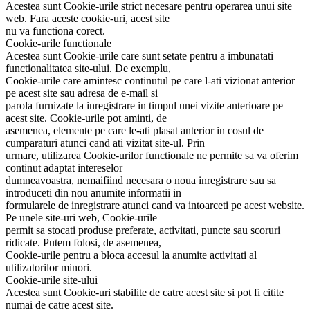
Acestea sunt Cookie-urile strict necesare pentru operarea unui site
web. Fara aceste cookie-uri, acest site
nu va functiona corect.
Cookie-urile functionale
Acestea sunt Cookie-urile care sunt setate pentru a imbunatati
functionalitatea site-ului. De exemplu,
Cookie-urile care amintesc continutul pe care l-ati vizionat anterior
pe acest site sau adresa de e-mail si
parola furnizate la inregistrare in timpul unei vizite anterioare pe
acest site. Cookie-urile pot aminti, de
asemenea, elemente pe care le-ati plasat anterior in cosul de
cumparaturi atunci cand ati vizitat site-ul. Prin
urmare, utilizarea Cookie-urilor functionale ne permite sa va oferim
continut adaptat intereselor
dumneavoastra, nemaifiind necesara o noua inregistrare sau sa
introduceti din nou anumite informatii in
formularele de inregistrare atunci cand va intoarceti pe acest website.
Pe unele site-uri web, Cookie-urile
permit sa stocati produse preferate, activitati, puncte sau scoruri
ridicate. Putem folosi, de asemenea,
Cookie-urile pentru a bloca accesul la anumite activitati al
utilizatorilor minori.
Cookie-urile site-ului
Acestea sunt Cookie-uri stabilite de catre acest site si pot fi citite
numai de catre acest site.