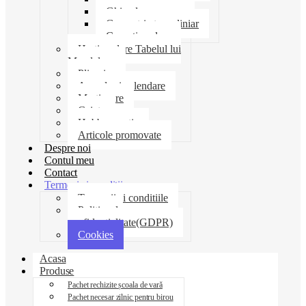
Ghiozdane penare
Geometrie trusa liniar
Coperti scolare
Harti scolare Tabelul lui
Mendeleev
Plicuri
Agende si calendare
Martisoare
Caiete
Hobby creatie
Articole promovate
Despre noi
Contul meu
Contact
Termeni si conditii
Termenii si conditiile
Politica de
confidentialitate(GDPR)
Cookies
Acasa
Produse
Pachet rechizite școala de vară
Pachet necesar zilnic pentru birou