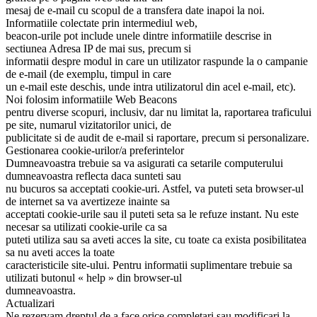
mesaj de e-mail cu scopul de a transfera date inapoi la noi.
Informatiile colectate prin intermediul web,
beacon-urile pot include unele dintre informatiile descrise in
sectiunea Adresa IP de mai sus, precum si
informatii despre modul in care un utilizator raspunde la o campanie
de e-mail (de exemplu, timpul in care
un e-mail este deschis, unde intra utilizatorul din acel e-mail, etc).
Noi folosim informatiile Web Beacons
pentru diverse scopuri, inclusiv, dar nu limitat la, raportarea traficului
pe site, numarul vizitatorilor unici, de
publicitate si de audit de e-mail si raportare, precum si personalizare.
Gestionarea cookie-urilor/a preferintelor
Dumneavoastra trebuie sa va asigurati ca setarile computerului
dumneavoastra reflecta daca sunteti sau
nu bucuros sa acceptati cookie-uri. Astfel, va puteti seta browser-ul
de internet sa va avertizeze inainte sa
acceptati cookie-urile sau il puteti seta sa le refuze instant. Nu este
necesar sa utilizati cookie-urile ca sa
puteti utiliza sau sa aveti acces la site, cu toate ca exista posibilitatea
sa nu aveti acces la toate
caracteristicile site-ului. Pentru informatii suplimentare trebuie sa
utilizati butonul « help » din browser-ul
dumneavoastra.
Actualizari
Ne rezervam dreptul de a face orice completari sau modificari la