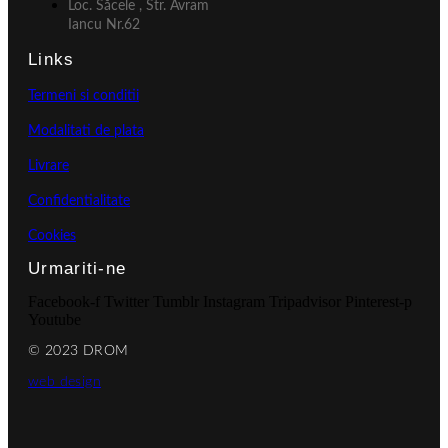
Loc. Săcele , Str. Avram
Iancu Nr.62
Links
Termeni si conditii
Modalitati de plata
Livrare
Confidentialitate
Cookies
Urmariti-ne
Facebook-f
Twitter
Tumblr
Instagram
Tripadvisor
Pinterest-p
Youtube
© 2023 DROM
web design