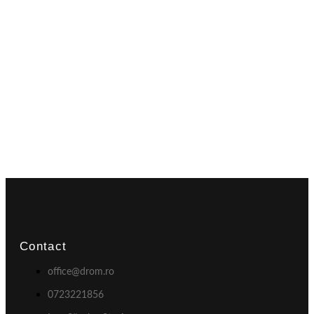
Contact
office@drom.ro
0723221856