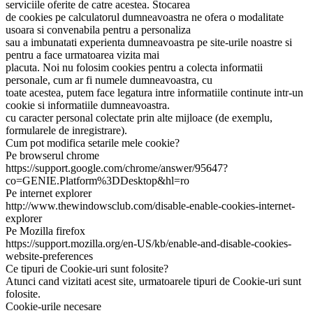
serviciile oferite de catre acestea. Stocarea
de cookies pe calculatorul dumneavoastra ne ofera o modalitate
usoara si convenabila pentru a personaliza
sau a imbunatati experienta dumneavoastra pe site-urile noastre si
pentru a face urmatoarea vizita mai
placuta. Noi nu folosim cookies pentru a colecta informatii
personale, cum ar fi numele dumneavoastra, cu
toate acestea, putem face legatura intre informatiile continute intr-un
cookie si informatiile dumneavoastra.
cu caracter personal colectate prin alte mijloace (de exemplu,
formularele de inregistrare).
Cum pot modifica setarile mele cookie?
Pe browserul chrome
https://support.google.com/chrome/answer/95647?
co=GENIE.Platform%3DDesktop&hl=ro
Pe internet explorer
http://www.thewindowsclub.com/disable-enable-cookies-internet-
explorer
Pe Mozilla firefox
https://support.mozilla.org/en-US/kb/enable-and-disable-cookies-
website-preferences
Ce tipuri de Cookie-uri sunt folosite?
Atunci cand vizitati acest site, urmatoarele tipuri de Cookie-uri sunt
folosite.
Cookie-urile necesare