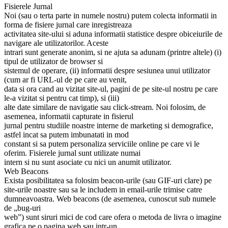
Fisierele Jurnal
Noi (sau o terta parte in numele nostru) putem colecta informatii in
forma de fisiere jurnal care inregistreaza
activitatea site-ului si aduna informatii statistice despre obiceiurile de
navigare ale utilizatorilor. Aceste
intrari sunt generate anonim, si ne ajuta sa adunam (printre altele) (i)
tipul de utilizator de browser si
sistemul de operare, (ii) informatii despre sesiunea unui utilizator
(cum ar fi URL-ul de pe care au venit,
data si ora cand au vizitat site-ul, pagini de pe site-ul nostru pe care
le-a vizitat si pentru cat timp), si (iii)
alte date similare de navigatie sau click-stream. Noi folosim, de
asemenea, informatii capturate in fisierul
jurnal pentru studiile noastre interne de marketing si demografice,
astfel incat sa putem imbunatati in mod
constant si sa putem personaliza serviciile online pe care vi le
oferim. Fisierele jurnal sunt utilizate numai
intern si nu sunt asociate cu nici un anumit utilizator.
Web Beacons
Exista posibilitatea sa folosim beacon-urile (sau GIF-uri clare) pe
site-urile noastre sau sa le includem in email-urile trimise catre
dumneavoastra. Web beacons (de asemenea, cunoscut sub numele
de „bug-uri
web”) sunt siruri mici de cod care ofera o metoda de livra o imagine
grafica pe o pagina web sau intr-un