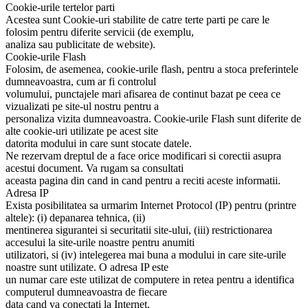
Cookie-urile tertelor parti
Acestea sunt Cookie-uri stabilite de catre terte parti pe care le
folosim pentru diferite servicii (de exemplu,
analiza sau publicitate de website).
Cookie-urile Flash
Folosim, de asemenea, cookie-urile flash, pentru a stoca preferintele
dumneavoastra, cum ar fi controlul
volumului, punctajele mari afisarea de continut bazat pe ceea ce
vizualizati pe site-ul nostru pentru a
personaliza vizita dumneavoastra. Cookie-urile Flash sunt diferite de
alte cookie-uri utilizate pe acest site
datorita modului in care sunt stocate datele.
Ne rezervam dreptul de a face orice modificari si corectii asupra
acestui document. Va rugam sa consultati
aceasta pagina din cand in cand pentru a reciti aceste informatii.
Adresa IP
Exista posibilitatea sa urmarim Internet Protocol (IP) pentru (printre
altele): (i) depanarea tehnica, (ii)
mentinerea sigurantei si securitatii site-ului, (iii) restrictionarea
accesului la site-urile noastre pentru anumiti
utilizatori, si (iv) intelegerea mai buna a modului in care site-urile
noastre sunt utilizate. O adresa IP este
un numar care este utilizat de computere in retea pentru a identifica
computerul dumneavoastra de fiecare
data cand va conectati la Internet.