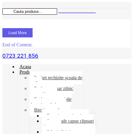
Load More
End of Content.
0723 221 856
Acasa
Produse
Pachet rechizite școala de
vară
Pachet necesar zilnic
pentru birou
Pachet consumabile
depozit-ambalare
Birotica-produse
Cosuri suporti tavite
Ace agrafe capse clipsuri
pioneze
Adeziv lipici corectoare