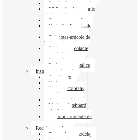
Banda adeziva-scotch
Biblioraft caiet mecanic
clipboard file dosare
Capsatoare metalice
Cutter foarfeca elastic
ghilotina magnet
Cub notes-articole de
hartie
Etichete autocolante
carton indigo
Mape si serviete
Perforatoare metalice
Instrumente de scris
Ascutitoare
Carioca
Creioane colorate,
mecanice
Pix roller stilou
Marker whiteboard
evidentiator
Suport instrumente de
scris
Rechizite scolare
Pictura desen modelaj
Creta scolara