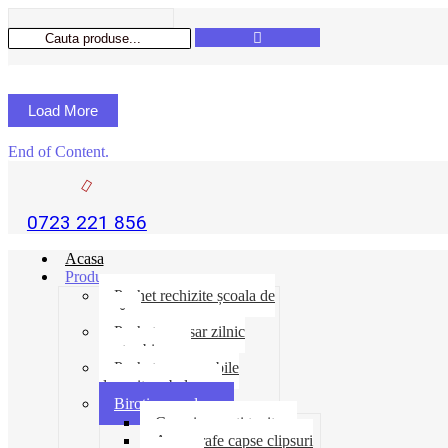
Load More
End of Content.
0723 221 856
Acasa
Produse
Pachet rechizite școala de
vară
Pachet necesar zilnic
pentru birou
Pachet consumabile
depozit-ambalare
Birotica-produse
Cosuri suporti tavite
Ace agrafe capse clipsuri