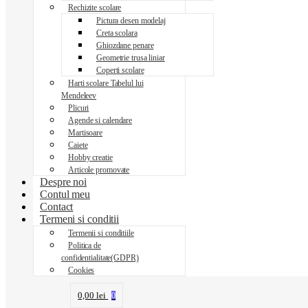
Rechizite scolare
Pictura desen modelaj
Creta scolara
Ghiozdane penare
Geometrie trusa liniar
Coperti scolare
Harti scolare Tabelul lui
Mendeleev
Plicuri
Agende si calendare
Martisoare
Caiete
Hobby creatie
Articole promovate
Despre noi
Contul meu
Contact
Termeni si conditii
Termenii si conditiile
Politica de
confidentialitate(GDPR)
Cookies
0,00
lei
0