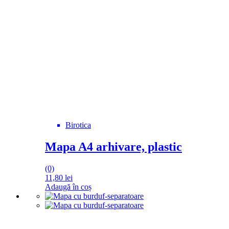
Opțiunile
pot
fi
alese
în
pagina
produsului.
Birotica
Mapa A4 arhivare, plastic
(0)
11,80
lei
Adaugă în coș