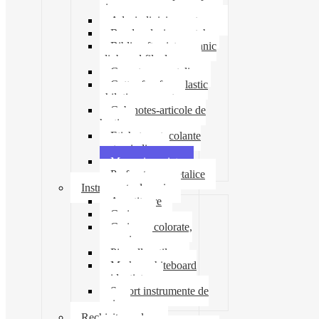
pioneze
Adeziv lipici corectoare
Banda adeziva-scotch
Biblioraft caiet mecanic
clipboard file dosare
Capsatoare metalice
Cutter foarfeca elastic
ghilotina magnet
Cub notes-articole de
hartie
Etichete autocolante
carton indigo
Mape si serviete
Perforatoare metalice
Instrumente de scris
Ascutitoare
Carioca
Creioane colorate,
mecanice
Pix roller stilou
Marker whiteboard
evidentiator
Suport instrumente de
scris
Rechizite scolare