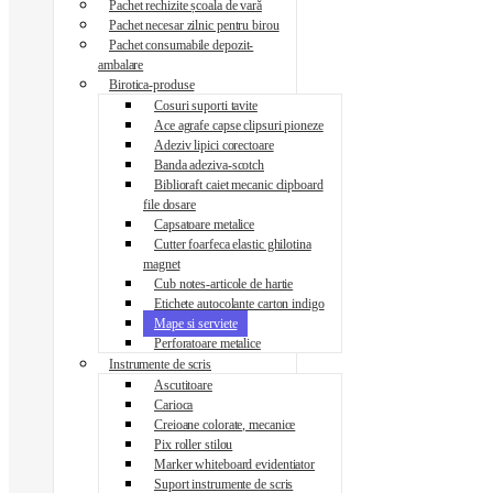
Pachet rechizite școala de vară
Pachet necesar zilnic pentru birou
Pachet consumabile depozit-
ambalare
Birotica-produse
Cosuri suporti tavite
Ace agrafe capse clipsuri pioneze
Adeziv lipici corectoare
Banda adeziva-scotch
Biblioraft caiet mecanic clipboard
file dosare
Capsatoare metalice
Cutter foarfeca elastic ghilotina
magnet
Cub notes-articole de hartie
Etichete autocolante carton indigo
Mape si serviete
Perforatoare metalice
Instrumente de scris
Ascutitoare
Carioca
Creioane colorate, mecanice
Pix roller stilou
Marker whiteboard evidentiator
Suport instrumente de scris