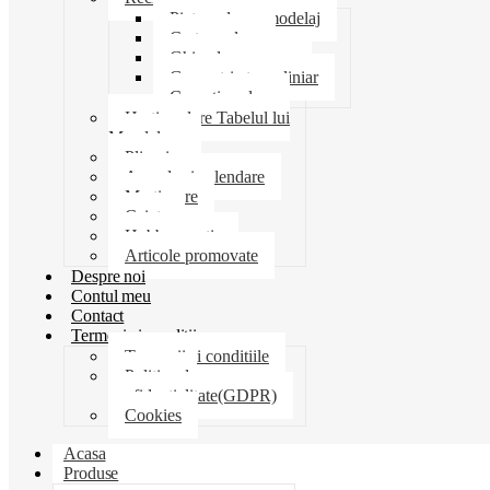
Pictura desen modelaj
Creta scolara
Ghiozdane penare
Geometrie trusa liniar
Coperti scolare
Harti scolare Tabelul lui
Mendeleev
Plicuri
Agende si calendare
Martisoare
Caiete
Hobby creatie
Articole promovate
Despre noi
Contul meu
Contact
Termeni si conditii
Termenii si conditiile
Politica de
confidentialitate(GDPR)
Cookies
Acasa
Produse