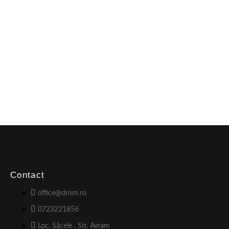
Contact
office@drom.ro
0723221856
Loc. Săcele , Str. Avram