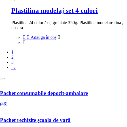
Plastilina modelaj set 4 culori
Plastilina 24 culori/set, greutate 350g. Plastilina modelare fina ,
usoara...
Adaugă în coș
1
2
3
→
Pachet consumabile depozit-ambalare
(46)
Pachet rechizite școala de vară