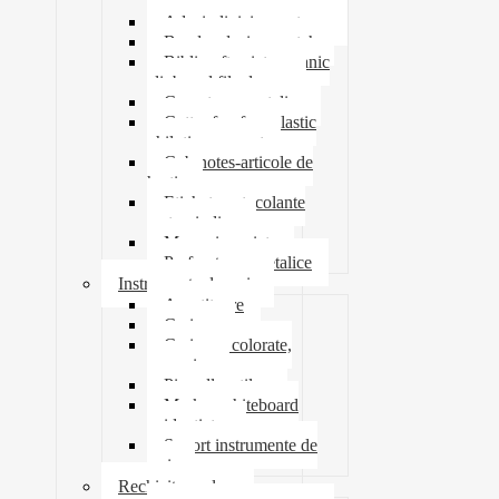
pioneze
Adeziv lipici corectoare
Banda adeziva-scotch
Biblioraft caiet mecanic
clipboard file dosare
Capsatoare metalice
Cutter foarfeca elastic
ghilotina magnet
Cub notes-articole de
hartie
Etichete autocolante
carton indigo
Mape si serviete
Perforatoare metalice
Instrumente de scris
Ascutitoare
Carioca
Creioane colorate,
mecanice
Pix roller stilou
Marker whiteboard
evidentiator
Suport instrumente de
scris
Rechizite scolare