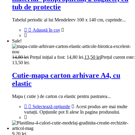
tub de protectie
Tabelul periodic al lui Mendeleev 100 x 140 cm, cuprinde...
Adaugă în coș
Sale!
14,80
lei
Prețul inițial a fost: 14,80 lei.
13,50
lei
Prețul curent este:
13,50 lei.
Cutie-mapa carton arhivare A4, cu
elastic
Mapa ( cutie ) de carton cu elastic pentru pastrarea...
Selectează opțiunile
Acest produs are mai multe
variații. Opțiunile pot fi alese în pagina produsului.
9,20
lei