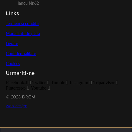
Iancu Nr.62
Links
Termeni si conditii
Modalitati de plata
Livrare
Confidentialitate
Cookies
Urmariti-ne
Facebook-f
Twitter
Tumblr
Instagram
Tripadvisor
Pinterest-p
Youtube
© 2023 DROM
web design