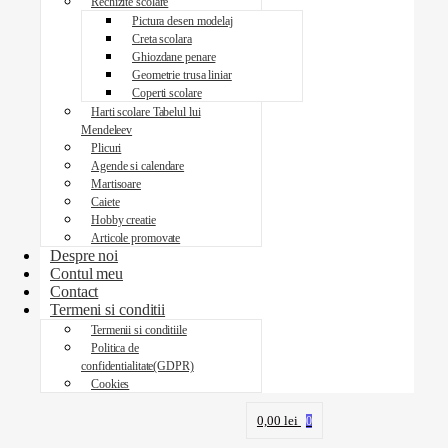
Rechizite scolare
Pictura desen modelaj
Creta scolara
Ghiozdane penare
Geometrie trusa liniar
Coperti scolare
Harti scolare Tabelul lui
Mendeleev
Plicuri
Agende si calendare
Martisoare
Caiete
Hobby creatie
Articole promovate
Despre noi
Contul meu
Contact
Termeni si conditii
Termenii si conditiile
Politica de
confidentialitate(GDPR)
Cookies
0,00
lei
0