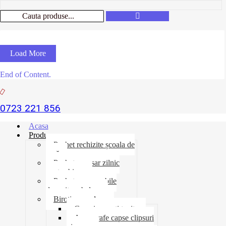
Load More
End of Content.
0723 221 856
Acasa
Produse
Pachet rechizite școala de
vară
Pachet necesar zilnic
pentru birou
Pachet consumabile
depozit-ambalare
Birotica-produse
Cosuri suporti tavite
Ace agrafe capse clipsuri