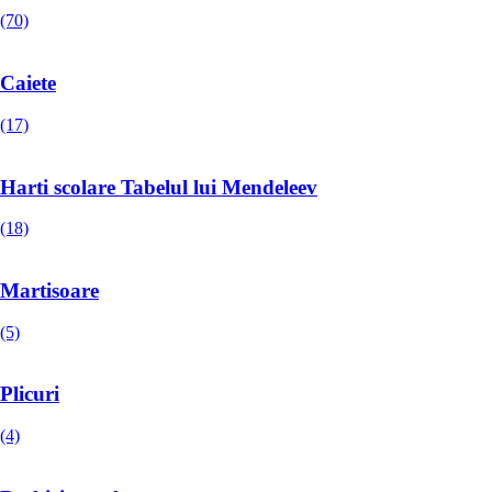
(70)
Caiete
(17)
Harti scolare Tabelul lui Mendeleev
(18)
Martisoare
(5)
Plicuri
(4)