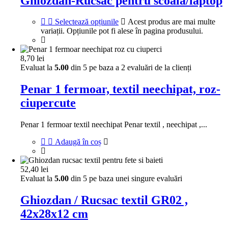
Ghiozdan-Rucsac pentru scoala/laptop
Selectează opțiunile
Acest produs are mai multe
variații. Opțiunile pot fi alese în pagina produsului.
8,70
lei
Evaluat la
5.00
din 5 pe baza a
2
evaluări de la clienți
Penar 1 fermoar, textil neechipat, roz-
ciupercute
Penar 1 fermoar textil neechipat Penar textil , neechipat ,...
Adaugă în coș
52,40
lei
Evaluat la
5.00
din 5 pe baza unei singure evaluări
Ghiozdan / Rucsac textil GR02 ,
42x28x12 cm