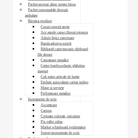
Pachet necesar zilnic pentru birou
Pachet consumabile depozit-
ambalare
Birotica-produse
Cosuri suporti tavite
Ace agrafe capse clipsuri pioneze
Adeziv lipici corectoare
Banda adeziva-scotch
Biblioraft caiet mecanic clipboard
file dosare
Capsatoare metalice
Cutter foarfeca elastic ghilotina
magnet
Cub notes-articole de hartie
Etichete autocolante carton indigo
Mape si serviete
Perforatoare metalice
Instrumente de scris
Ascutitoare
Carioca
Creioane colorate, mecanice
Pix roller stilou
Marker whiteboard evidentiator
Suport instrumente de scris