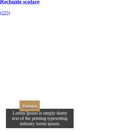
Rechizite scolare
(225)
DROM
Doriti sa ne
contactati?
Contact
Lorem Ipsum is simply dumy
text of the printing typesetting
industry lorem ipsum.