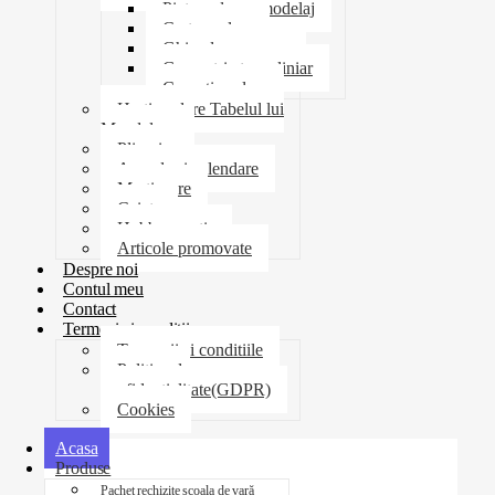
Pictura desen modelaj
Creta scolara
Ghiozdane penare
Geometrie trusa liniar
Coperti scolare
Harti scolare Tabelul lui
Mendeleev
Plicuri
Agende si calendare
Martisoare
Caiete
Hobby creatie
Articole promovate
Despre noi
Contul meu
Contact
Termeni si conditii
Termenii si conditiile
Politica de
confidentialitate(GDPR)
Cookies
Acasa
Produse
Pachet rechizite școala de vară