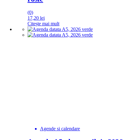
(0)
17,20
lei
Citește mai mult
Agende si calendare