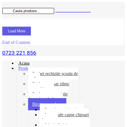
Load More
End of Content.
0723 221 856
Acasa
Produse
Pachet rechizite școala de
vară
Pachet necesar zilnic
pentru birou
Pachet consumabile
depozit-ambalare
Birotica-produse
Cosuri suporti tavite
Ace agrafe capse clipsuri
pioneze
Adeziv lipici corectoare