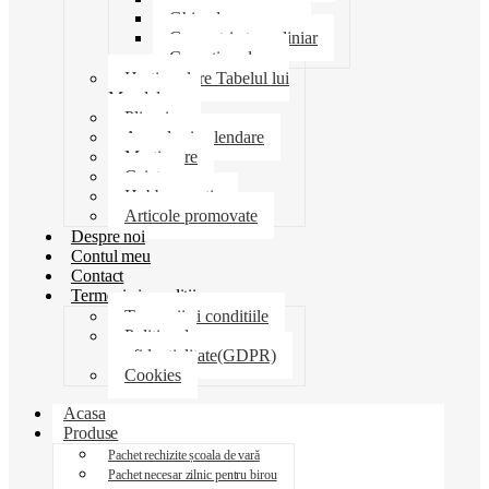
Ghiozdane penare
Geometrie trusa liniar
Coperti scolare
Harti scolare Tabelul lui
Mendeleev
Plicuri
Agende si calendare
Martisoare
Caiete
Hobby creatie
Articole promovate
Despre noi
Contul meu
Contact
Termeni si conditii
Termenii si conditiile
Politica de
confidentialitate(GDPR)
Cookies
Acasa
Produse
Pachet rechizite școala de vară
Pachet necesar zilnic pentru birou