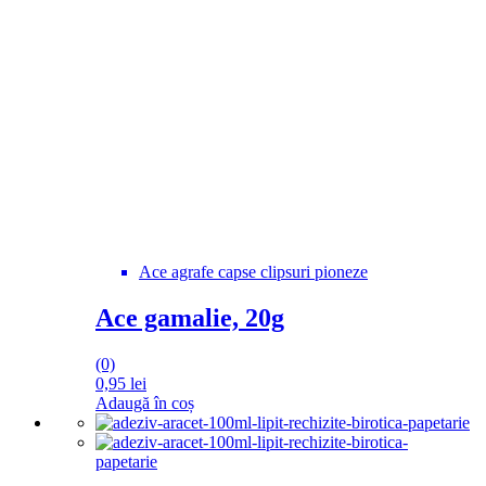
Ace agrafe capse clipsuri pioneze
Ace gamalie, 20g
(0)
0,95
lei
Adaugă în coș