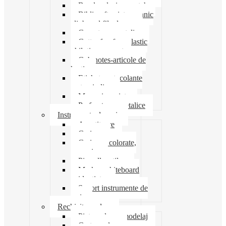
Banda adeziva-scotch
Biblioraft caiet mecanic
clipboard file dosare
Capsatoare metalice
Cutter foarfeca elastic
ghilotina magnet
Cub notes-articole de
hartie
Etichete autocolante
carton indigo
Mape si serviete
Perforatoare metalice
Instrumente de scris
Ascutitoare
Carioca
Creioane colorate,
mecanice
Pix roller stilou
Marker whiteboard
evidentiator
Suport instrumente de
scris
Rechizite scolare
Pictura desen modelaj
Creta scolara