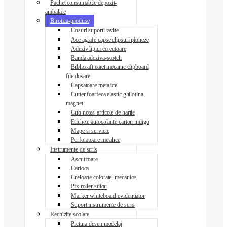
Pachet consumabile depozit-
ambalare
Birotica-produse
Cosuri suporti tavite
Ace agrafe capse clipsuri pioneze
Adeziv lipici corectoare
Banda adeziva-scotch
Biblioraft caiet mecanic clipboard
file dosare
Capsatoare metalice
Cutter foarfeca elastic ghilotina
magnet
Cub notes-articole de hartie
Etichete autocolante carton indigo
Mape si serviete
Perforatoare metalice
Instrumente de scris
Ascutitoare
Carioca
Creioane colorate, mecanice
Pix roller stilou
Marker whiteboard evidentiator
Suport instrumente de scris
Rechizite scolare
Pictura desen modelaj