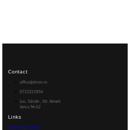
Contact
office@drom.ro
0723221856
Loc. Săcele , Str. Avram
Iancu Nr.62
Links
Termeni si conditii