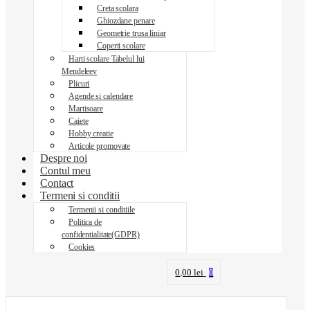
Creta scolara
Ghiozdane penare
Geometrie trusa liniar
Coperti scolare
Harti scolare Tabelul lui
Mendeleev
Plicuri
Agende si calendare
Martisoare
Caiete
Hobby creatie
Articole promovate
Despre noi
Contul meu
Contact
Termeni si conditii
Termenii si conditiile
Politica de
confidentialitate(GDPR)
Cookies
0,00
lei
0