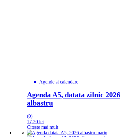
Agende si calendare
Agenda A5, datata zilnic 2026
albastru
(0)
17,20
lei
Citește mai mult