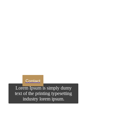
DROM
Doriti sa ne
contactati?
Contact
Lorem Ipsum is simply dumy
text of the printing typesetting
industry lorem ipsum.