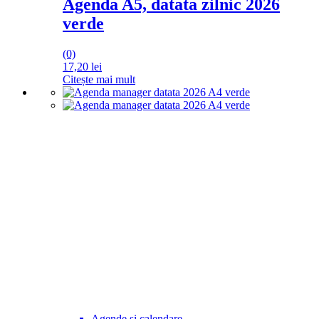
Agenda A5, datata zilnic 2026
verde
(0)
17,20
lei
Citește mai mult
Agende si calendare