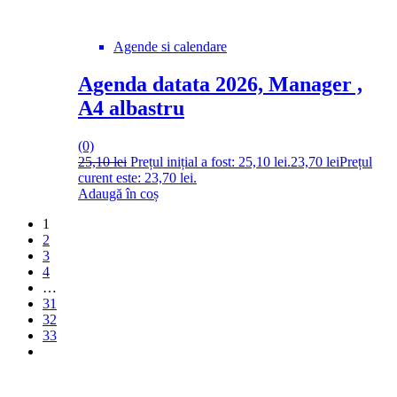
Agende si calendare
Agenda datata 2026, Manager ,
A4 albastru
(0)
25,10
lei
Prețul inițial a fost: 25,10 lei.
23,70
lei
Prețul
curent este: 23,70 lei.
Adaugă în coș
1
2
3
4
…
31
32
33