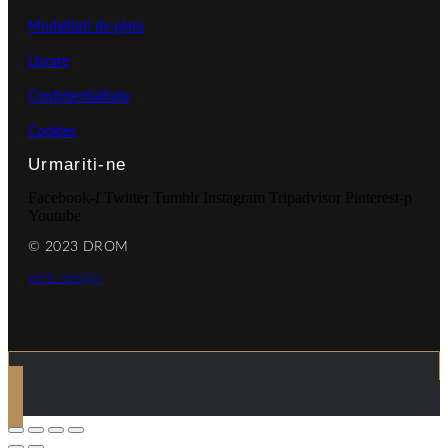
Modalitati de plata
Livrare
Confidentialitate
Cookies
Urmariti-ne
Facebook-f
Twitter
Tumblr
Instagram
Tripadvisor
Pinterest-p
Youtube
© 2023 DROM
web design