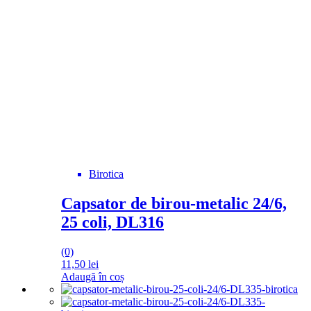
Birotica
Capsator de birou-metalic 24/6,
25 coli, DL316
(0)
11,50
lei
Adaugă în coș