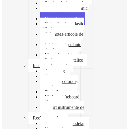
Banda adeziva-scotch
Biblioraft caiet mecanic
clipboard file dosare
Capsatoare metalice
Cutter foarfeca elastic
ghilotina magnet
Cub notes-articole de
hartie
Etichete autocolante
carton indigo
Mape si serviete
Perforatoare metalice
Instrumente de scris
Ascutitoare
Carioca
Creioane colorate,
mecanice
Pix roller stilou
Marker whiteboard
evidentiator
Suport instrumente de
scris
Rechizite scolare
Pictura desen modelaj
Creta scolara