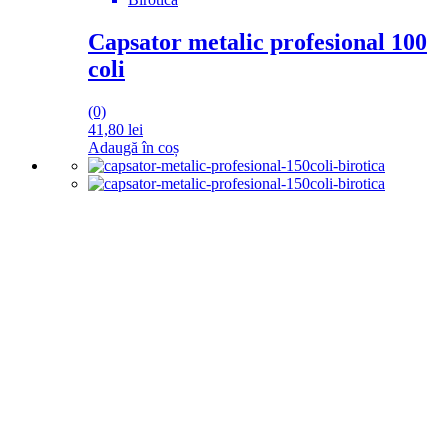
Capsator metalic profesional 100
coli
(0)
41,80
lei
Adaugă în coș