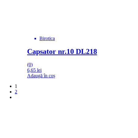
Birotica
Capsator nr.10 DL218
(0)
6,65
lei
Adaugă în coș
1
2
DROM