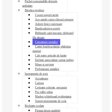
Pachet consumabile depozit-
ambalare
Birotica-produse
Cosuri suporti tavite
Ace agrafe capse clipsuri pioneze
Adeziv lipici corectoare
Banda adeziva-scotch
Biblioraft caiet mecanic clipboard
file dosare
Capsatoare metalice
Cutter foarfeca elastic ghilotina
magnet
Cub notes-articole de hartie
Etichete autocolante carton indigo
Mape si serviete
Perforatoare metalice
Instrumente de scris
Ascutitoare
Carioca
Creioane colorate, mecanice
Pix roller stilou
Marker whiteboard evidentiator
Suport instrumente de scris
Rechizite scolare
Pictura desen modelaj