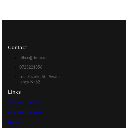
Contact
office@drom.ro
0723221856
Loc. Săcele , Str. Avram
Iancu Nr.62
Links
Termeni si conditii
Modalitati de plata
Livrare