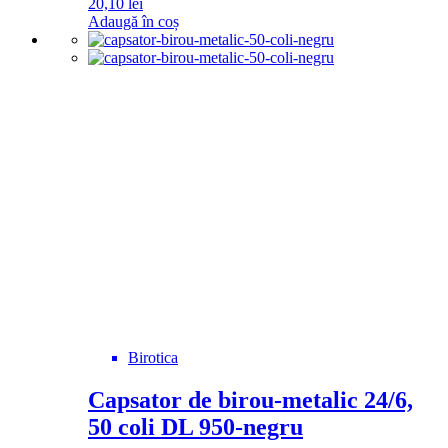
20,10
lei
Adaugă în coș
Birotica
Capsator de birou-metalic 24/6,
50 coli DL 950-negru