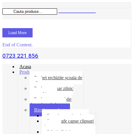
Load More
End of Content.
0723 221 856
Acasa
Produse
Pachet rechizite școala de
vară
Pachet necesar zilnic
pentru birou
Pachet consumabile
depozit-ambalare
Birotica-produse
Cosuri suporti tavite
Ace agrafe capse clipsuri
pioneze
Adeziv lipici corectoare