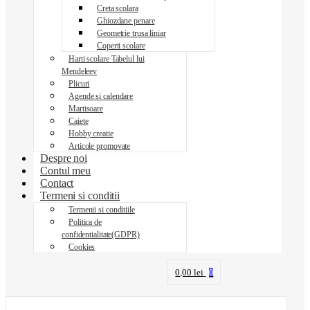
Creta scolara
Ghiozdane penare
Geometrie trusa liniar
Coperti scolare
Harti scolare Tabelul lui
Mendeleev
Plicuri
Agende si calendare
Martisoare
Caiete
Hobby creatie
Articole promovate
Despre noi
Contul meu
Contact
Termeni si conditii
Termenii si conditiile
Politica de
confidentialitate(GDPR)
Cookies
0,00
lei
0