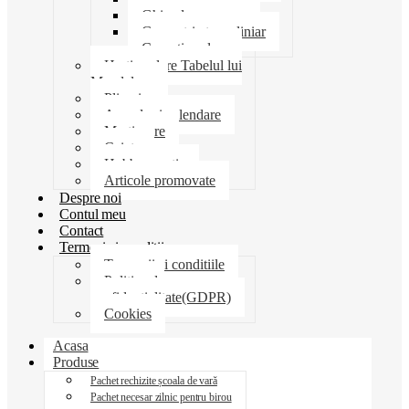
Ghiozdane penare
Geometrie trusa liniar
Coperti scolare
Harti scolare Tabelul lui
Mendeleev
Plicuri
Agende si calendare
Martisoare
Caiete
Hobby creatie
Articole promovate
Despre noi
Contul meu
Contact
Termeni si conditii
Termenii si conditiile
Politica de
confidentialitate(GDPR)
Cookies
Acasa
Produse
Pachet rechizite școala de vară
Pachet necesar zilnic pentru birou