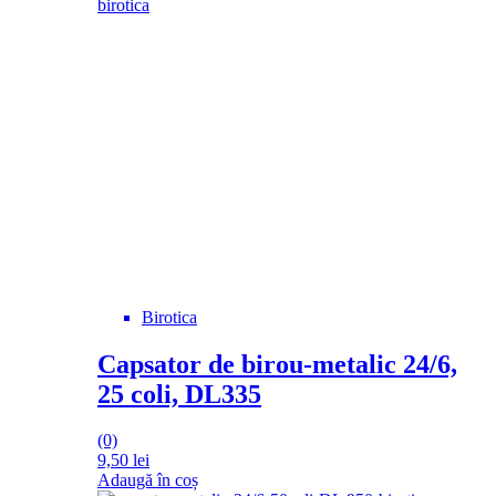
Birotica
Capsator de birou-metalic 24/6,
25 coli, DL335
(0)
9,50
lei
Adaugă în coș