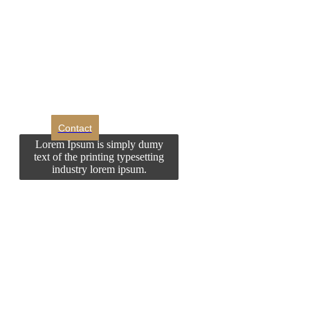
Doriti sa ne
contactati?
Contact
Lorem Ipsum is simply dumy
text of the printing typesetting
industry lorem ipsum.