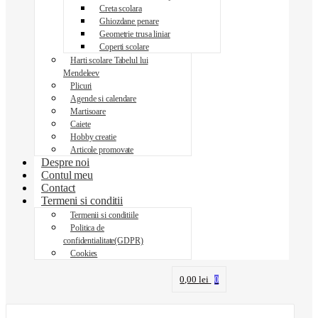
Creta scolara
Ghiozdane penare
Geometrie trusa liniar
Coperti scolare
Harti scolare Tabelul lui
Mendeleev
Plicuri
Agende si calendare
Martisoare
Caiete
Hobby creatie
Articole promovate
Despre noi
Contul meu
Contact
Termeni si conditii
Termenii si conditiile
Politica de
confidentialitate(GDPR)
Cookies
0,00
lei
0