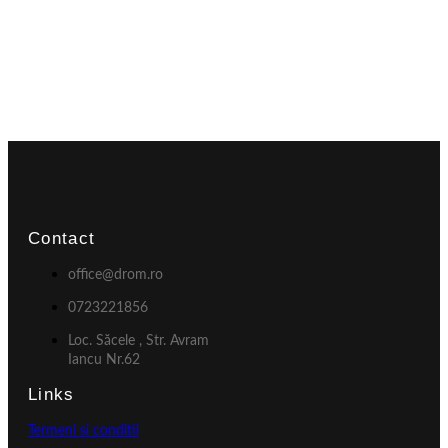
Contact
office@drom.ro
0723221856
Loc. Săcele , Str. Avram
Iancu Nr.62
Links
Termeni si conditii