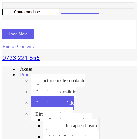
Load More
End of Content.
0723 221 856
Acasa
Produse
Pachet rechizite școala de
vară
Pachet necesar zilnic
pentru birou
Pachet consumabile
depozit-ambalare
Birotica-produse
Cosuri suporti tavite
Ace agrafe capse clipsuri
pioneze
Adeziv lipici corectoare