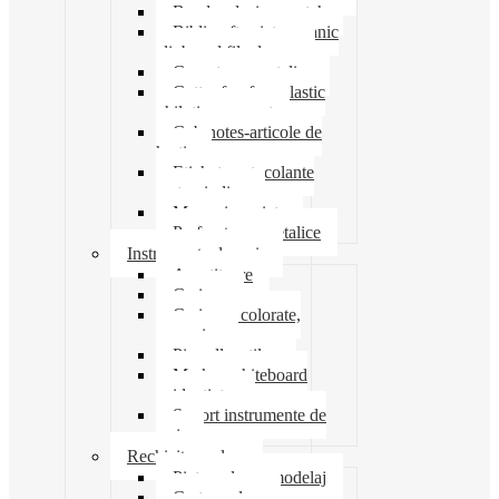
Banda adeziva-scotch
Biblioraft caiet mecanic
clipboard file dosare
Capsatoare metalice
Cutter foarfeca elastic
ghilotina magnet
Cub notes-articole de
hartie
Etichete autocolante
carton indigo
Mape si serviete
Perforatoare metalice
Instrumente de scris
Ascutitoare
Carioca
Creioane colorate,
mecanice
Pix roller stilou
Marker whiteboard
evidentiator
Suport instrumente de
scris
Rechizite scolare
Pictura desen modelaj
Creta scolara