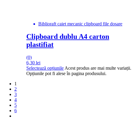
Biblioraft caiet mecanic clipboard file dosare
Clipboard dublu A4 carton
plastifiat
(0)
6,30
lei
Selectează opțiunile
Acest produs are mai multe variații.
Opțiunile pot fi alese în pagina produsului.
1
2
3
4
5
6