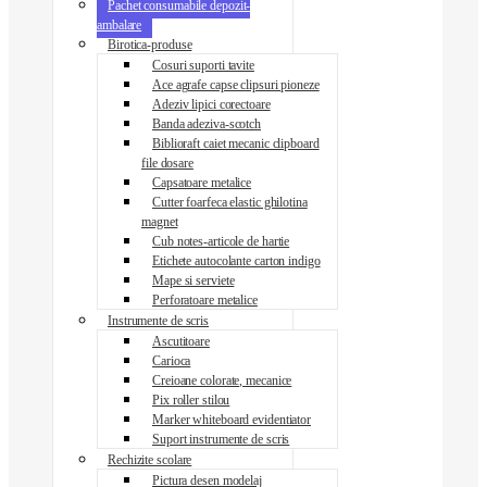
Pachet consumabile depozit-
ambalare
Birotica-produse
Cosuri suporti tavite
Ace agrafe capse clipsuri pioneze
Adeziv lipici corectoare
Banda adeziva-scotch
Biblioraft caiet mecanic clipboard
file dosare
Capsatoare metalice
Cutter foarfeca elastic ghilotina
magnet
Cub notes-articole de hartie
Etichete autocolante carton indigo
Mape si serviete
Perforatoare metalice
Instrumente de scris
Ascutitoare
Carioca
Creioane colorate, mecanice
Pix roller stilou
Marker whiteboard evidentiator
Suport instrumente de scris
Rechizite scolare
Pictura desen modelaj