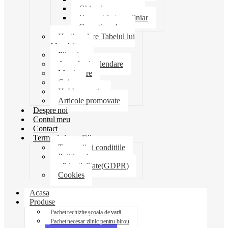
Ghiozdane penare
Geometrie trusa liniar
Coperti scolare
Harti scolare Tabelul lui
Mendeleev
Plicuri
Agende si calendare
Martisoare
Caiete
Hobby creatie
Articole promovate
Despre noi
Contul meu
Contact
Termeni si conditii
Termenii si conditiile
Politica de
confidentialitate(GDPR)
Cookies
Acasa
Produse
Pachet rechizite școala de vară
Pachet necesar zilnic pentru birou