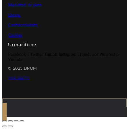
Modalitati de plata
Livrare
Confidentialitate
Cookies
Urmariti-ne
Facebook-f
Twitter
Tumblr
Instagram
Tripadvisor
Pinterest-p
Youtube
© 2023 DROM
web design