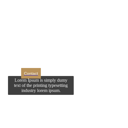
DROM
Doriti sa ne
contactati?
Contact
Lorem Ipsum is simply dumy
text of the printing typesetting
industry lorem ipsum.