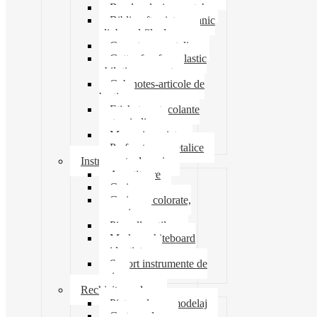
Banda adeziva-scotch
Biblioraft caiet mecanic
clipboard file dosare
Capsatoare metalice
Cutter foarfeca elastic
ghilotina magnet
Cub notes-articole de
hartie
Etichete autocolante
carton indigo
Mape si serviete
Perforatoare metalice
Instrumente de scris
Ascutitoare
Carioca
Creioane colorate,
mecanice
Pix roller stilou
Marker whiteboard
evidentiator
Suport instrumente de
scris
Rechizite scolare
Pictura desen modelaj
Creta scolara