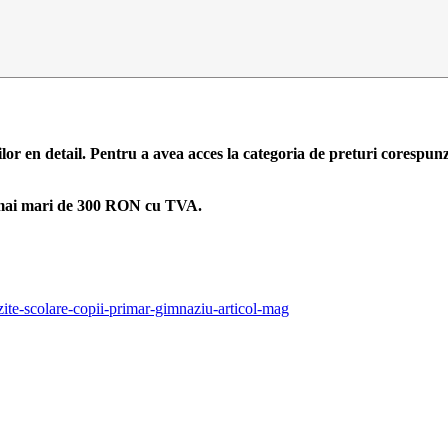
ilor en detail. Pentru a avea acces la categoria de preturi corespun
zi mai mari de 300 RON cu TVA.