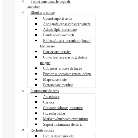
Pachet consumabile depozit-
ambalare
Birotica-produse
Cosuri suporti tavite
Ace agrafe capse clipsuri pioneze
Adeziv lipici corectoare
Banda adeziva-scotch
Biblioraft caiet mecanic clipboard
file dosare
Capsatoare metalice
Cutter foarfeca elastic ghilotina
magnet
Cub notes-articole de hartie
Etichete autocolante carton indigo
Mape si serviete
Perforatoare metalice
Instrumente de scris
Ascutitoare
Carioca
Creioane colorate, mecanice
Pix roller stilou
Marker whiteboard evidentiator
Suport instrumente de scris
Rechizite scolare
Pictura desen modelaj