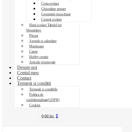
Creta scolara
Ghiozdane penare
Geometrie trusa liniar
Coperti scolare
Harti scolare Tabelul lui
Mendeleev
Plicuri
Agende si calendare
Martisoare
Caiete
Hobby creatie
Articole promovate
Despre noi
Contul meu
Contact
Termeni si conditii
Termenii si conditiile
Politica de
confidentialitate(GDPR)
Cookies
0,00
lei
0