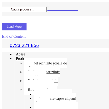
Load More
End of Content.
0723 221 856
Acasa
Produse
Pachet rechizite școala de
vară
Pachet necesar zilnic
pentru birou
Pachet consumabile
depozit-ambalare
Birotica-produse
Cosuri suporti tavite
Ace agrafe capse clipsuri
pioneze
Adeziv lipici corectoare