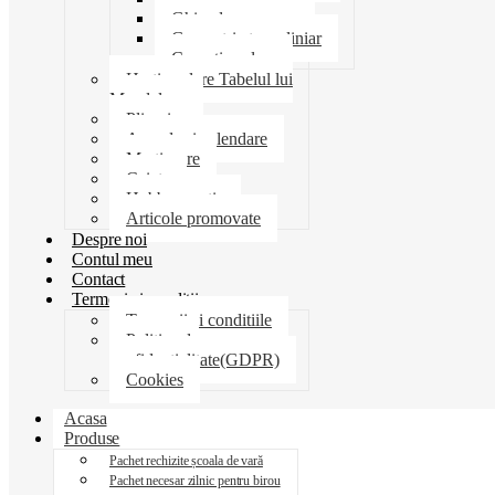
Ghiozdane penare
Geometrie trusa liniar
Coperti scolare
Harti scolare Tabelul lui
Mendeleev
Plicuri
Agende si calendare
Martisoare
Caiete
Hobby creatie
Articole promovate
Despre noi
Contul meu
Contact
Termeni si conditii
Termenii si conditiile
Politica de
confidentialitate(GDPR)
Cookies
Acasa
Produse
Pachet rechizite școala de vară
Pachet necesar zilnic pentru birou