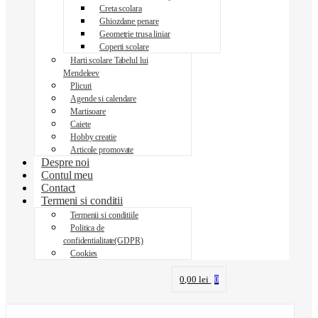
Creta scolara
Ghiozdane penare
Geometrie trusa liniar
Coperti scolare
Harti scolare Tabelul lui
Mendeleev
Plicuri
Agende si calendare
Martisoare
Caiete
Hobby creatie
Articole promovate
Despre noi
Contul meu
Contact
Termeni si conditii
Termenii si conditiile
Politica de
confidentialitate(GDPR)
Cookies
0,00
lei
0