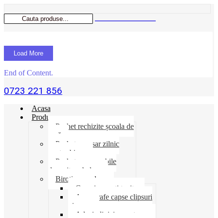
Load More
End of Content.
0723 221 856
Acasa
Produse
Pachet rechizite școala de
vară
Pachet necesar zilnic
pentru birou
Pachet consumabile
depozit-ambalare
Birotica-produse
Cosuri suporti tavite
Ace agrafe capse clipsuri
pioneze
Adeziv lipici corectoare