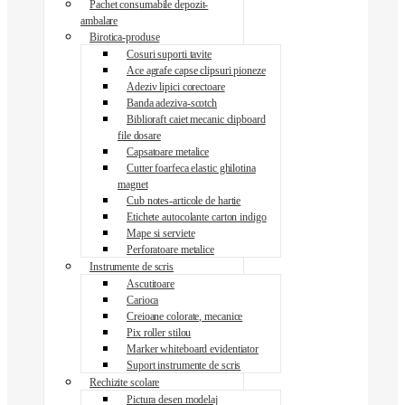
Pachet consumabile depozit-
ambalare
Birotica-produse
Cosuri suporti tavite
Ace agrafe capse clipsuri pioneze
Adeziv lipici corectoare
Banda adeziva-scotch
Biblioraft caiet mecanic clipboard
file dosare
Capsatoare metalice
Cutter foarfeca elastic ghilotina
magnet
Cub notes-articole de hartie
Etichete autocolante carton indigo
Mape si serviete
Perforatoare metalice
Instrumente de scris
Ascutitoare
Carioca
Creioane colorate, mecanice
Pix roller stilou
Marker whiteboard evidentiator
Suport instrumente de scris
Rechizite scolare
Pictura desen modelaj