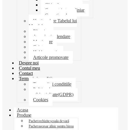
Ghiozdane penare
Geometrie trusa liniar
Coperti scolare
Harti scolare Tabelul lui
Mendeleev
Plicuri
Agende si calendare
Martisoare
Caiete
Hobby creatie
Articole promovate
Despre noi
Contul meu
Contact
Termeni si conditii
Termenii si conditiile
Politica de
confidentialitate(GDPR)
Cookies
Acasa
Produse
Pachet rechizite școala de vară
Pachet necesar zilnic pentru birou