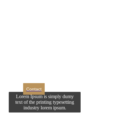
DROM
Doriti sa ne
contactati?
Contact
Lorem Ipsum is simply dumy
text of the printing typesetting
industry lorem ipsum.