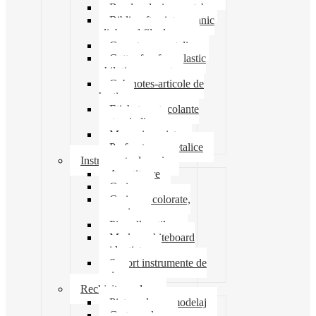
Banda adeziva-scotch
Biblioraft caiet mecanic
clipboard file dosare
Capsatoare metalice
Cutter foarfeca elastic
ghilotina magnet
Cub notes-articole de
hartie
Etichete autocolante
carton indigo
Mape si serviete
Perforatoare metalice
Instrumente de scris
Ascutitoare
Carioca
Creioane colorate,
mecanice
Pix roller stilou
Marker whiteboard
evidentiator
Suport instrumente de
scris
Rechizite scolare
Pictura desen modelaj
Creta scolara