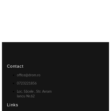
Contact
office@drom.ro
0723221856
Loc. Săcele , Str. Avram
Iancu Nr.62
Links