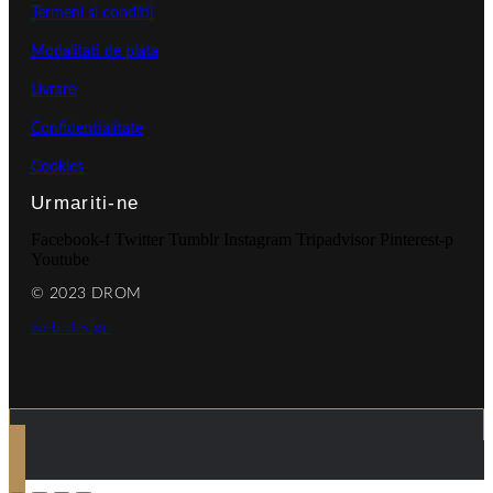
Termeni si conditii
Modalitati de plata
Livrare
Confidentialitate
Cookies
Urmariti-ne
Facebook-f
Twitter
Tumblr
Instagram
Tripadvisor
Pinterest-p
Youtube
© 2023 DROM
web design