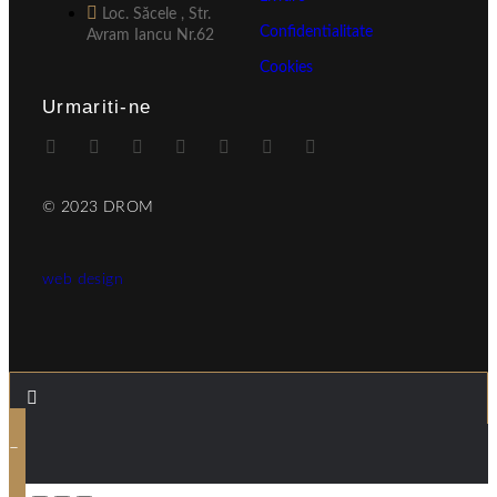
Loc. Săcele , Str.
Confidentialitate
Avram Iancu Nr.62
Cookies
Urmariti-ne
© 2023 DROM
web design