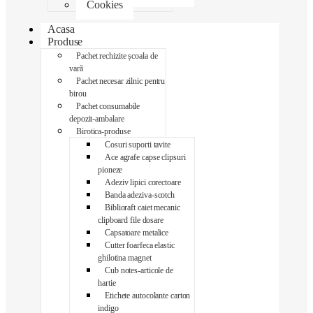
Cookies
Acasa
Produse
Pachet rechizite școala de
vară
Pachet necesar zilnic pentru
birou
Pachet consumabile
depozit-ambalare
Birotica-produse
Cosuri suporti tavite
Ace agrafe capse clipsuri
pioneze
Adeziv lipici corectoare
Banda adeziva-scotch
Biblioraft caiet mecanic
clipboard file dosare
Capsatoare metalice
Cutter foarfeca elastic
ghilotina magnet
Cub notes-articole de
hartie
Etichete autocolante carton
indigo