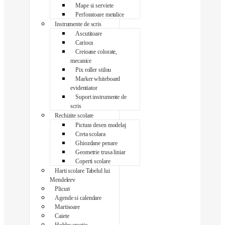
Mape si serviete
Perforatoare metalice
Instrumente de scris
Ascutitoare
Carioca
Creioane colorate,
mecanice
Pix roller stilou
Marker whiteboard
evidentiator
Suport instrumente de
scris
Rechizite scolare
Pictura desen modelaj
Creta scolara
Ghiozdane penare
Geometrie trusa liniar
Coperti scolare
Harti scolare Tabelul lui
Mendeleev
Plicuri
Agende si calendare
Martisoare
Caiete
Hobby creatie