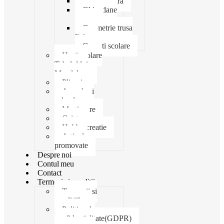
Creta scolara
Ghiozdane
penare
Geometrie trusa
liniar
Coperti scolare
Harti scolare
Tabelul lui
Mendeleev
Plicuri
Agende si
calendare
Martisoare
Caiete
Hobby creatie
Articole
promovate
Despre noi
Contul meu
Contact
Termeni si conditii
Termenii si
conditiile
Politica de
confidentialitate(GDPR)