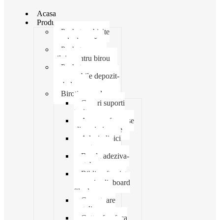
Acasa
Produse
Pachet rechizite
școala de vară
Pachet necesar
zilnic pentru birou
Pachet
consumabile depozit-
ambalare
Birotica-produse
Cosuri suporti
tavite
Ace agrafe capse
clipsuri pioneze
Adeziv lipici
corectoare
Banda adeziva-
scotch
Biblioraft caiet
mecanic clipboard
file dosare
Capsatoare
metalice
Cutter foarfeca