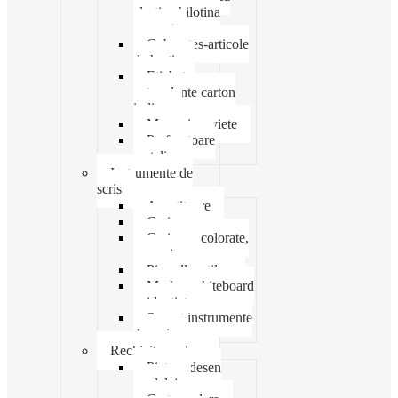
elastic ghilotina
magnet
Cub notes-articole
de hartie
Etichete
autocolante carton
indigo
Mape si serviete
Perforatoare
metalice
Instrumente de
scris
Ascutitoare
Carioca
Creioane colorate,
mecanice
Pix roller stilou
Marker whiteboard
evidentiator
Suport instrumente
de scris
Rechizite scolare
Pictura desen
modelaj