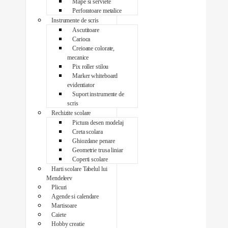
Mape si serviete
Perforatoare metalice
Instrumente de scris
Ascutitoare
Carioca
Creioane colorate,
mecanice
Pix roller stilou
Marker whiteboard
evidentiator
Suport instrumente de
scris
Rechizite scolare
Pictura desen modelaj
Creta scolara
Ghiozdane penare
Geometrie trusa liniar
Coperti scolare
Harti scolare Tabelul lui
Mendeleev
Plicuri
Agende si calendare
Martisoare
Caiete
Hobby creatie