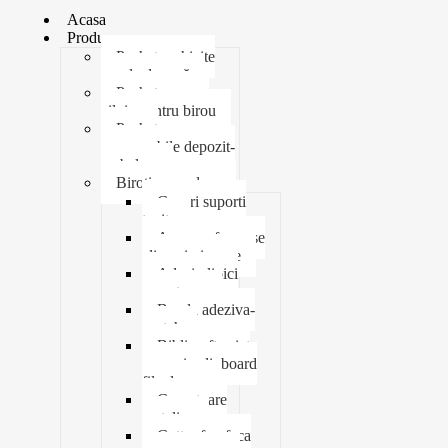
Acasa
Produse
Pachet rechizite
școala de vară
Pachet necesar
zilnic pentru birou
Pachet
consumabile depozit-
ambalare
Birotica-produse
Cosuri suporti
tavite
Ace agrafe capse
clipsuri pioneze
Adeziv lipici
corectoare
Banda adeziva-
scotch
Biblioraft caiet
mecanic clipboard
file dosare
Capsatoare
metalice
Cutter foarfeca