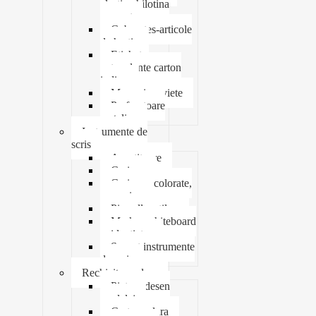
elastic ghilotina
magnet
Cub notes-articole
de hartie
Etichete
autocolante carton
indigo
Mape si serviete
Perforatoare
metalice
Instrumente de
scris
Ascutitoare
Carioca
Creioane colorate,
mecanice
Pix roller stilou
Marker whiteboard
evidentiator
Suport instrumente
de scris
Rechizite scolare
Pictura desen
modelaj
Creta scolara