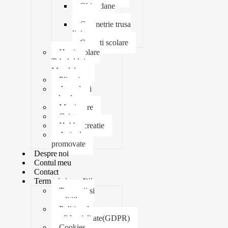
Ghiozdane
penare
Geometrie trusa
liniar
Coperti scolare
Harti scolare
Tabelul lui
Mendeleev
Plicuri
Agende si
calendare
Martisoare
Caiete
Hobby creatie
Articole
promovate
Despre noi
Contul meu
Contact
Termeni si conditii
Termenii si
conditiile
Politica de
confidentialitate(GDPR)
Cookies