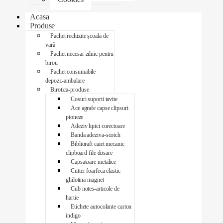
Acasa
Produse
Pachet rechizite școala de
vară
Pachet necesar zilnic pentru
birou
Pachet consumabile
depozit-ambalare
Birotica-produse
Cosuri suporti tavite
Ace agrafe capse clipsuri
pioneze
Adeziv lipici corectoare
Banda adeziva-scotch
Biblioraft caiet mecanic
clipboard file dosare
Capsatoare metalice
Cutter foarfeca elastic
ghilotina magnet
Cub notes-articole de
hartie
Etichete autocolante carton
indigo