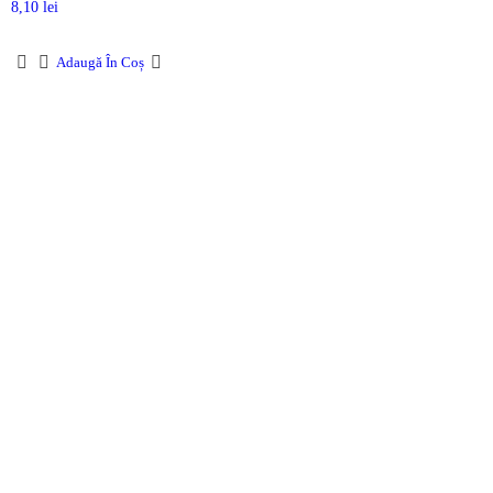
8,10
lei
Adaugă În Coș
DROM
Doriti sa ne