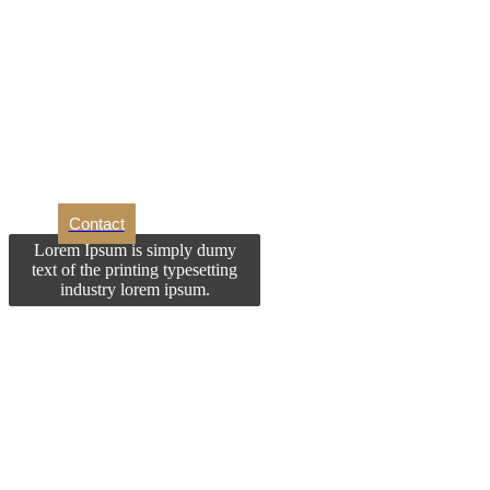
Dori
Contact
Lorem Ipsum is simply dumy
text of the printing typesetting
industry lorem ipsum.