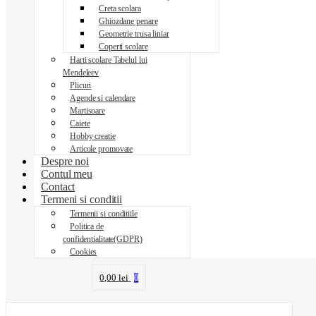
Creta scolara
Ghiozdane penare
Geometrie trusa liniar
Coperti scolare
Harti scolare Tabelul lui
Mendeleev
Plicuri
Agende si calendare
Martisoare
Caiete
Hobby creatie
Articole promovate
Despre noi
Contul meu
Contact
Termeni si conditii
Termenii si conditiile
Politica de
confidentialitate(GDPR)
Cookies
0,00
lei
0