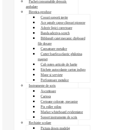
Pachet consumabile depozit-
ambalare
Birotica-produse
Cosuri suporti tavite
Ace agrafe capse clipsuri pioneze
Adeziv lipici corectoare
Banda adeziva-scotch
Biblioraft caiet mecanic clipboard
file dosare
Capsatoare metalice
Cutter foarfeca elastic ghilotina
magnet
Cub notes-articole de hartie
Etichete autocolante carton indigo
Mape si serviete
Perforatoare metalice
Instrumente de scris
Ascutitoare
Carioca
Creioane colorate, mecanice
Pix roller stilou
Marker whiteboard evidentiator
Suport instrumente de scris
Rechizite scolare
Pictura desen modelaj