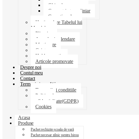
Ghiozdane penare
Geometrie trusa liniar
Coperti scolare
Harti scolare Tabelul lui
Mendeleev
Plicuri
Agende si calendare
Martisoare
Caiete
Hobby creatie
Articole promovate
Despre noi
Contul meu
Contact
Termeni si conditii
Termenii si conditiile
Politica de
confidentialitate(GDPR)
Cookies
Acasa
Produse
Pachet rechizite școala de vară
Pachet necesar zilnic pentru birou