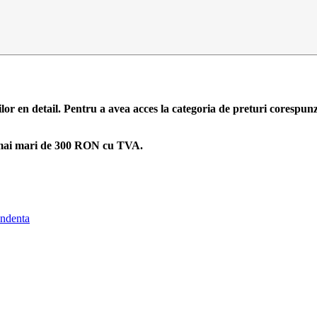
ilor en detail. Pentru a avea acces la categoria de preturi corespun
zi mai mari de 300 RON cu TVA.