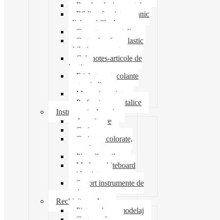
Banda adeziva-scotch
Biblioraft caiet mecanic
clipboard file dosare
Capsatoare metalice
Cutter foarfeca elastic
ghilotina magnet
Cub notes-articole de
hartie
Etichete autocolante
carton indigo
Mape si serviete
Perforatoare metalice
Instrumente de scris
Ascutitoare
Carioca
Creioane colorate,
mecanice
Pix roller stilou
Marker whiteboard
evidentiator
Suport instrumente de
scris
Rechizite scolare
Pictura desen modelaj
Creta scolara