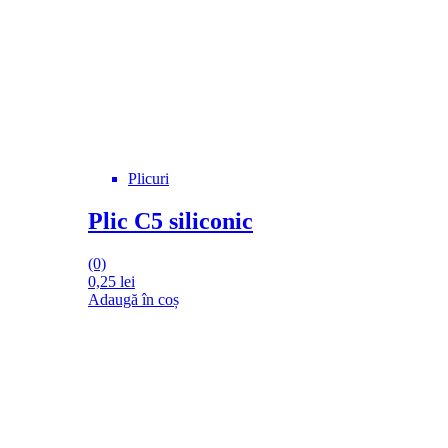
Plicuri
Plic C5 siliconic
(0)
0,25
lei
Adaugă în coș