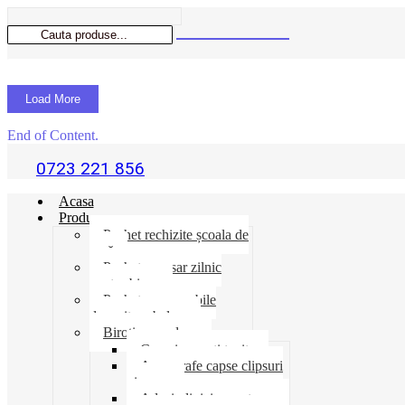
Load More
End of Content.
0723 221 856
Acasa
Produse
Pachet rechizite școala de
vară
Pachet necesar zilnic
pentru birou
Pachet consumabile
depozit-ambalare
Birotica-produse
Cosuri suporti tavite
Ace agrafe capse clipsuri
pioneze
Adeziv lipici corectoare