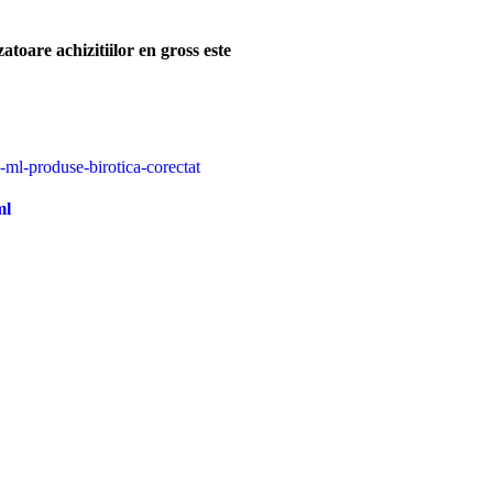
zatoare achizitiilor en gross
este
ml