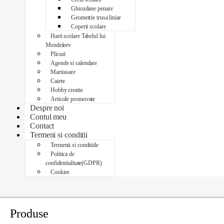
Ghiozdane penare
Geometrie trusa liniar
Coperti scolare
Harti scolare Tabelul lui
Mendeleev
Plicuri
Agende si calendare
Martisoare
Caiete
Hobby creatie
Articole promovate
Despre noi
Contul meu
Contact
Termeni si conditii
Termenii si conditiile
Politica de
confidentialitate(GDPR)
Cookies
Produse