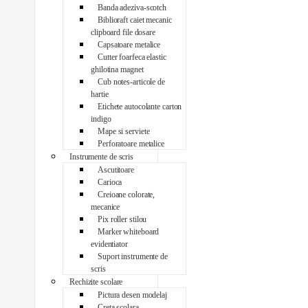
Banda adeziva-scotch
Biblioraft caiet mecanic
clipboard file dosare
Capsatoare metalice
Cutter foarfeca elastic
ghilotina magnet
Cub notes-articole de
hartie
Etichete autocolante carton
indigo
Mape si serviete
Perforatoare metalice
Instrumente de scris
Ascutitoare
Carioca
Creioane colorate,
mecanice
Pix roller stilou
Marker whiteboard
evidentiator
Suport instrumente de
scris
Rechizite scolare
Pictura desen modelaj
Creta scolara