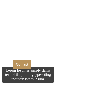
Doriti 
Contact
Lorem Ipsum is simply dumy
text of the printing typesetting
industry lorem ipsum.