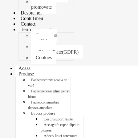
Articole
promovate
Despre noi
Contul meu
Contact
Termeni si conditii
Termenii si
conditiile
Politica de
confidentialitate(GDPR)
Cookies
Acasa
Produse
Pachet rechizite școala de
vară
Pachet necesar zilnic pentru
birou
Pachet consumabile
depozit-ambalare
Birotica-produse
Cosuri suporti tavite
Ace agrafe capse clipsuri
pioneze
Adeziv lipici corectoare