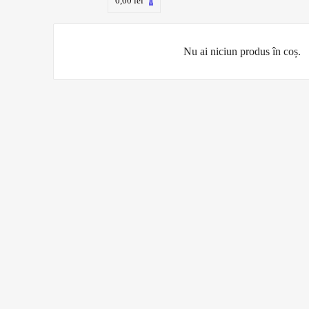
0,00
lei
0
Nu ai niciun produs în coș.