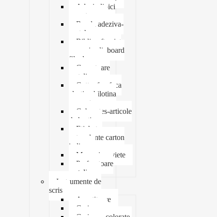
Adeziv lipici
corectoare
Banda adeziva-
scotch
Biblioraft caiet
mecanic clipboard
file dosare
Capsatoare
metalice
Cutter foarfeca
elastic ghilotina
magnet
Cub notes-articole
de hartie
Etichete
autocolante carton
indigo
Mape si serviete
Perforatoare
metalice
Instrumente de
scris
Ascutitoare
Carioca
Creioane colorate,