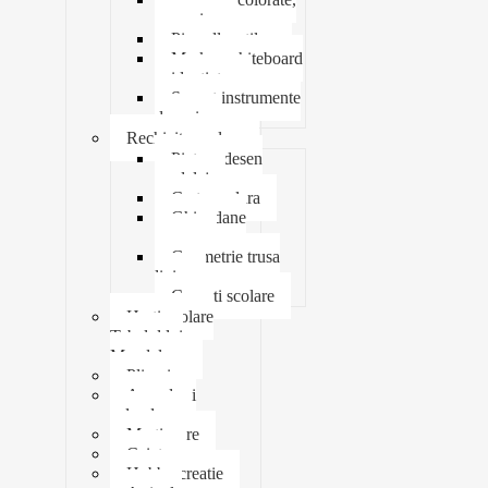
mecanice
Pix roller stilou
Marker whiteboard
evidentiator
Suport instrumente
de scris
Rechizite scolare
Pictura desen
modelaj
Creta scolara
Ghiozdane
penare
Geometrie trusa
liniar
Coperti scolare
Harti scolare
Tabelul lui
Mendeleev
Plicuri
Agende si
calendare
Martisoare
Caiete
Hobby creatie