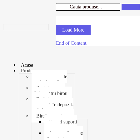
Load More
End of Content.
Acasa
Produse
Pachet rechizite
școala de vară
Pachet necesar
zilnic pentru birou
Pachet
consumabile depozit-
ambalare
Birotica-produse
Cosuri suporti
tavite
Ace agrafe capse
clipsuri pioneze