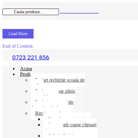
Load More
End of Content.
0723 221 856
Acasa
Produse
Pachet rechizite școala de
vară
Pachet necesar zilnic
pentru birou
Pachet consumabile
depozit-ambalare
Birotica-produse
Cosuri suporti tavite
Ace agrafe capse clipsuri
pioneze
Adeziv lipici corectoare