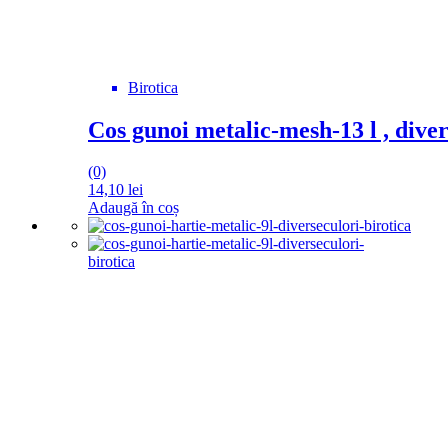
Birotica
Cos gunoi metalic-mesh-13 l , diver
(0)
14,10
lei
Adaugă în coș