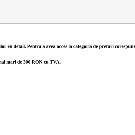
ilor en detail. Pentru a avea acces la categoria de preturi corespun
zi mai mari de 300 RON cu TVA.