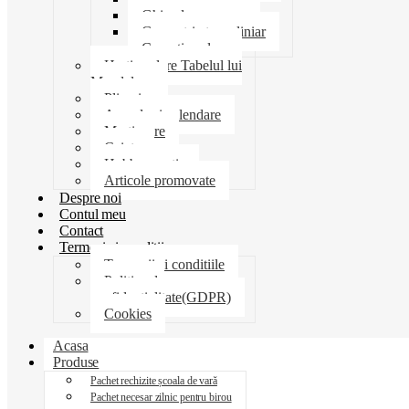
Ghiozdane penare
Geometrie trusa liniar
Coperti scolare
Harti scolare Tabelul lui
Mendeleev
Plicuri
Agende si calendare
Martisoare
Caiete
Hobby creatie
Articole promovate
Despre noi
Contul meu
Contact
Termeni si conditii
Termenii si conditiile
Politica de
confidentialitate(GDPR)
Cookies
Acasa
Produse
Pachet rechizite școala de vară
Pachet necesar zilnic pentru birou