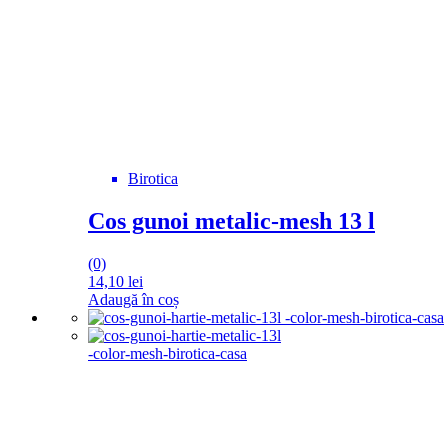
Birotica
Cos gunoi metalic-mesh 13 l
(0)
14,10
lei
Adaugă în coș