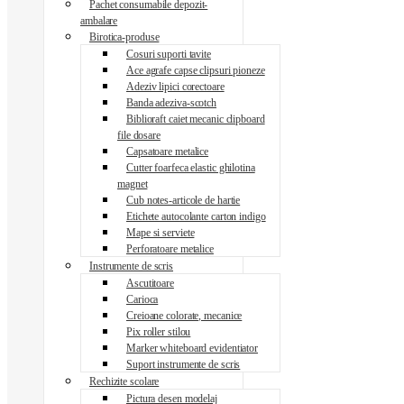
Pachet consumabile depozit-
ambalare
Birotica-produse
Cosuri suporti tavite
Ace agrafe capse clipsuri pioneze
Adeziv lipici corectoare
Banda adeziva-scotch
Biblioraft caiet mecanic clipboard
file dosare
Capsatoare metalice
Cutter foarfeca elastic ghilotina
magnet
Cub notes-articole de hartie
Etichete autocolante carton indigo
Mape si serviete
Perforatoare metalice
Instrumente de scris
Ascutitoare
Carioca
Creioane colorate, mecanice
Pix roller stilou
Marker whiteboard evidentiator
Suport instrumente de scris
Rechizite scolare
Pictura desen modelaj