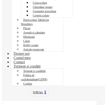
Creta scolara
Ghiozdane penare
Geometrie trusa liniar
Coperti scolare
Harti scolare Tabelul lui
Mendeleev
Plicuri
Agende si calendare
Martisoare
Caiete
Hobby creatie
Articole promovate
Despre noi
Contul meu
Contact
Termeni si conditii
Termenii si conditiile
Politica de
confidentialitate(GDPR)
Cookies
0,00
lei
0