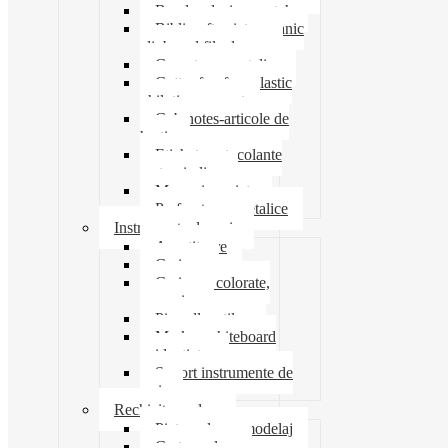
Banda adeziva-scotch
Biblioraft caiet mecanic
clipboard file dosare
Capsatoare metalice
Cutter foarfeca elastic
ghilotina magnet
Cub notes-articole de
hartie
Etichete autocolante
carton indigo
Mape si serviete
Perforatoare metalice
Instrumente de scris
Ascutitoare
Carioca
Creioane colorate,
mecanice
Pix roller stilou
Marker whiteboard
evidentiator
Suport instrumente de
scris
Rechizite scolare
Pictura desen modelaj
Creta scolara