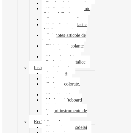
Banda adeziva-scotch
Biblioraft caiet mecanic
clipboard file dosare
Capsatoare metalice
Cutter foarfeca elastic
ghilotina magnet
Cub notes-articole de
hartie
Etichete autocolante
carton indigo
Mape si serviete
Perforatoare metalice
Instrumente de scris
Ascutitoare
Carioca
Creioane colorate,
mecanice
Pix roller stilou
Marker whiteboard
evidentiator
Suport instrumente de
scris
Rechizite scolare
Pictura desen modelaj
Creta scolara