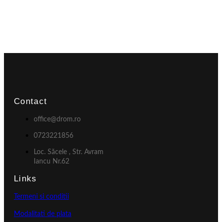
Contact
office@drom.ro
0723221856
Loc. Săcele , Str. Avram
Iancu Nr.62
Links
Termeni si conditii
Modalitati de plata