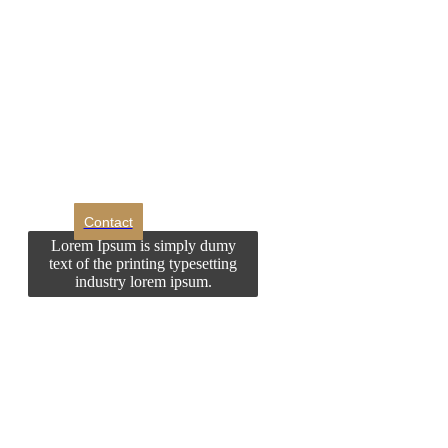
DROM
Doriti sa ne
contactati?
Contact
Lorem Ipsum is simply dumy
text of the printing typesetting
industry lorem ipsum.