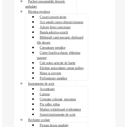
Pachet consumabile depozit-
ambalare
Birotica-produse
Cosuri suporti tavite
Ace agrafe capse clipsuri pioneze
Adeziv lipici corectoare
Banda adeziva-scotch
Biblioraft caiet mecanic clipboard
file dosare
Capsatoare metalice
Cutter foarfeca elastic ghilotina
magnet
Cub notes-articole de hartie
Etichete autocolante carton indigo
Mape si serviete
Perforatoare metalice
Instrumente de scris
Ascutitoare
Carioca
Creioane colorate, mecanice
Pix roller stilou
Marker whiteboard evidentiator
Suport instrumente de scris
Rechizite scolare
Pictura desen modelaj