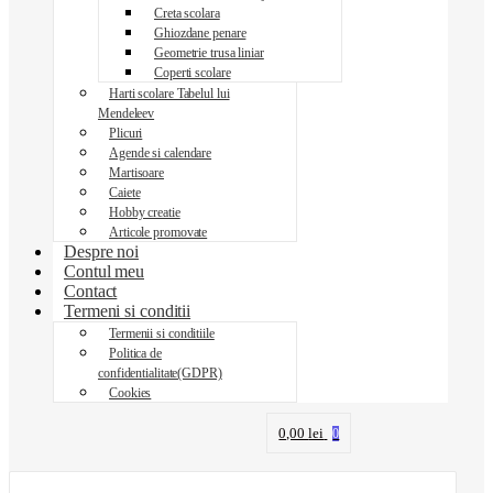
Creta scolara
Ghiozdane penare
Geometrie trusa liniar
Coperti scolare
Harti scolare Tabelul lui
Mendeleev
Plicuri
Agende si calendare
Martisoare
Caiete
Hobby creatie
Articole promovate
Despre noi
Contul meu
Contact
Termeni si conditii
Termenii si conditiile
Politica de
confidentialitate(GDPR)
Cookies
0,00
lei
0