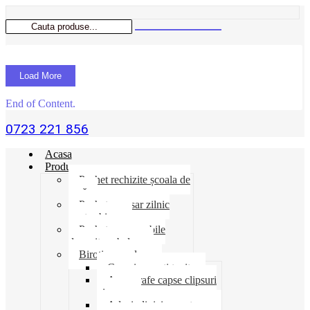
Load More
End of Content.
0723 221 856
Acasa
Produse
Pachet rechizite școala de
vară
Pachet necesar zilnic
pentru birou
Pachet consumabile
depozit-ambalare
Birotica-produse
Cosuri suporti tavite
Ace agrafe capse clipsuri
pioneze
Adeziv lipici corectoare