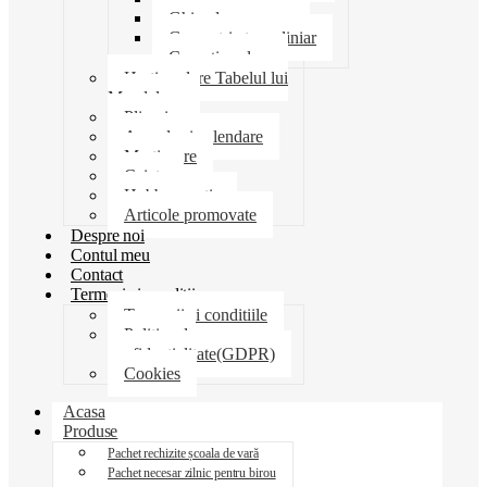
Ghiozdane penare
Geometrie trusa liniar
Coperti scolare
Harti scolare Tabelul lui
Mendeleev
Plicuri
Agende si calendare
Martisoare
Caiete
Hobby creatie
Articole promovate
Despre noi
Contul meu
Contact
Termeni si conditii
Termenii si conditiile
Politica de
confidentialitate(GDPR)
Cookies
Acasa
Produse
Pachet rechizite școala de vară
Pachet necesar zilnic pentru birou