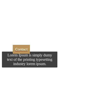
Dori
Contact
Lorem Ipsum is simply dumy
text of the printing typesetting
industry lorem ipsum.