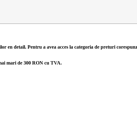
ilor en detail. Pentru a avea acces la categoria de preturi corespun
zi mai mari de 300 RON cu TVA.