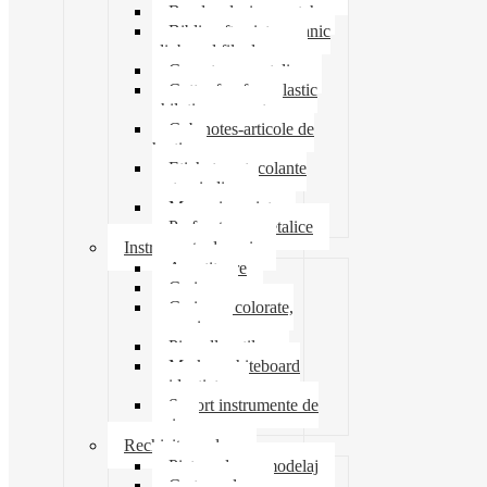
Banda adeziva-scotch
Biblioraft caiet mecanic
clipboard file dosare
Capsatoare metalice
Cutter foarfeca elastic
ghilotina magnet
Cub notes-articole de
hartie
Etichete autocolante
carton indigo
Mape si serviete
Perforatoare metalice
Instrumente de scris
Ascutitoare
Carioca
Creioane colorate,
mecanice
Pix roller stilou
Marker whiteboard
evidentiator
Suport instrumente de
scris
Rechizite scolare
Pictura desen modelaj
Creta scolara