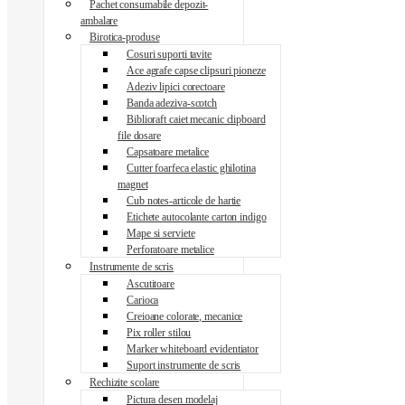
Pachet consumabile depozit-
ambalare
Birotica-produse
Cosuri suporti tavite
Ace agrafe capse clipsuri pioneze
Adeziv lipici corectoare
Banda adeziva-scotch
Biblioraft caiet mecanic clipboard
file dosare
Capsatoare metalice
Cutter foarfeca elastic ghilotina
magnet
Cub notes-articole de hartie
Etichete autocolante carton indigo
Mape si serviete
Perforatoare metalice
Instrumente de scris
Ascutitoare
Carioca
Creioane colorate, mecanice
Pix roller stilou
Marker whiteboard evidentiator
Suport instrumente de scris
Rechizite scolare
Pictura desen modelaj