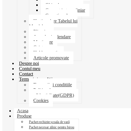
Ghiozdane penare
Geometrie trusa liniar
Coperti scolare
Harti scolare Tabelul lui
Mendeleev
Plicuri
Agende si calendare
Martisoare
Caiete
Hobby creatie
Articole promovate
Despre noi
Contul meu
Contact
Termeni si conditii
Termenii si conditiile
Politica de
confidentialitate(GDPR)
Cookies
Acasa
Produse
Pachet rechizite școala de vară
Pachet necesar zilnic pentru birou