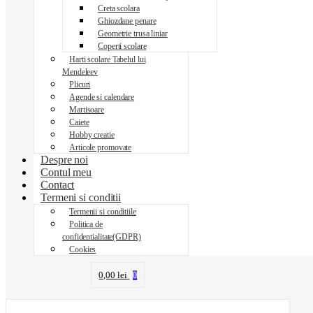
Creta scolara
Ghiozdane penare
Geometrie trusa liniar
Coperti scolare
Harti scolare Tabelul lui
Mendeleev
Plicuri
Agende si calendare
Martisoare
Caiete
Hobby creatie
Articole promovate
Despre noi
Contul meu
Contact
Termeni si conditii
Termenii si conditiile
Politica de
confidentialitate(GDPR)
Cookies
0,00
lei
0