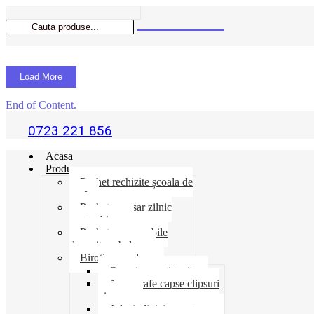
Load More
End of Content.
0723 221 856
Acasa
Produse
Pachet rechizite școala de
vară
Pachet necesar zilnic
pentru birou
Pachet consumabile
depozit-ambalare
Birotica-produse
Cosuri suporti tavite
Ace agrafe capse clipsuri
pioneze
Adeziv lipici corectoare