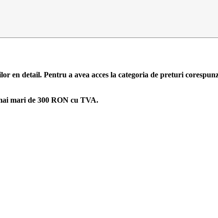
ilor en detail. Pentru a avea acces la categoria de preturi corespun
zi mai mari de 300 RON cu TVA.