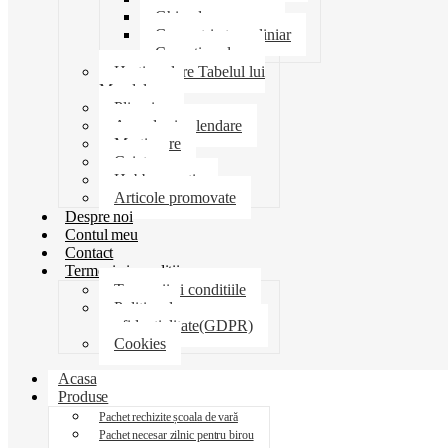
Ghiozdane penare
Geometrie trusa liniar
Coperti scolare
Harti scolare Tabelul lui
Mendeleev
Plicuri
Agende si calendare
Martisoare
Caiete
Hobby creatie
Articole promovate
Despre noi
Contul meu
Contact
Termeni si conditii
Termenii si conditiile
Politica de
confidentialitate(GDPR)
Cookies
Acasa
Produse
Pachet rechizite școala de vară
Pachet necesar zilnic pentru birou