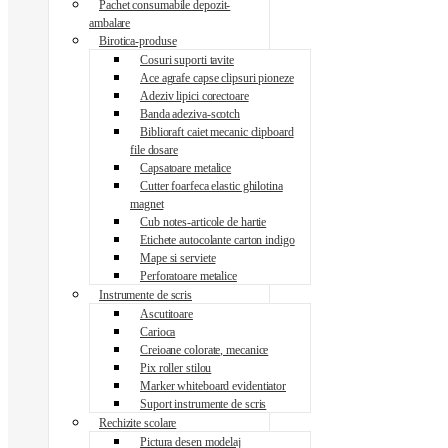
Pachet consumabile depozit-
ambalare
Birotica-produse
Cosuri suporti tavite
Ace agrafe capse clipsuri pioneze
Adeziv lipici corectoare
Banda adeziva-scotch
Biblioraft caiet mecanic clipboard
file dosare
Capsatoare metalice
Cutter foarfeca elastic ghilotina
magnet
Cub notes-articole de hartie
Etichete autocolante carton indigo
Mape si serviete
Perforatoare metalice
Instrumente de scris
Ascutitoare
Carioca
Creioane colorate, mecanice
Pix roller stilou
Marker whiteboard evidentiator
Suport instrumente de scris
Rechizite scolare
Pictura desen modelaj