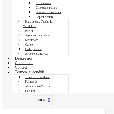
Creta scolara
Ghiozdane penare
Geometrie trusa liniar
Coperti scolare
Harti scolare Tabelul lui
Mendeleev
Plicuri
Agende si calendare
Martisoare
Caiete
Hobby creatie
Articole promovate
Despre noi
Contul meu
Contact
Termeni si conditii
Termenii si conditiile
Politica de
confidentialitate(GDPR)
Cookies
0,00
lei
0