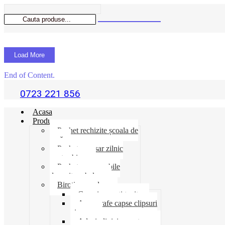
Load More
End of Content.
0723 221 856
Acasa
Produse
Pachet rechizite școala de
vară
Pachet necesar zilnic
pentru birou
Pachet consumabile
depozit-ambalare
Birotica-produse
Cosuri suporti tavite
Ace agrafe capse clipsuri
pioneze
Adeziv lipici corectoare