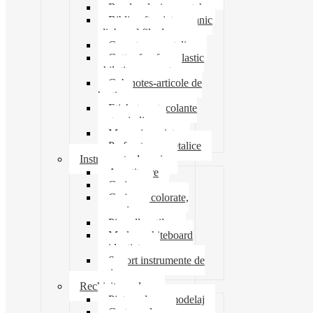
Banda adeziva-scotch
Biblioraft caiet mecanic
clipboard file dosare
Capsatoare metalice
Cutter foarfeca elastic
ghilotina magnet
Cub notes-articole de
hartie
Etichete autocolante
carton indigo
Mape si serviete
Perforatoare metalice
Instrumente de scris
Ascutitoare
Carioca
Creioane colorate,
mecanice
Pix roller stilou
Marker whiteboard
evidentiator
Suport instrumente de
scris
Rechizite scolare
Pictura desen modelaj
Creta scolara