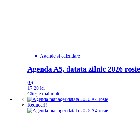
Agende si calendare
Agenda A5, datata zilnic 2026 rosi
(0)
17,20
lei
Citește mai mult
Reduceri!