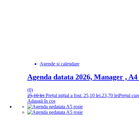
Agende si calendare
Agenda datata 2026, Manager , A4 
(0)
25,10
lei
Prețul inițial a fost: 25,10 lei.
23,70
lei
Prețul cure
Adaugă în coș