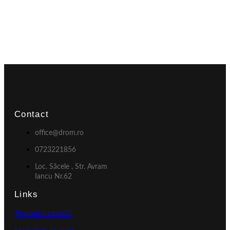
Contact
office@drom.ro
0723221856
Loc. Săcele , Str. Avram
Iancu Nr.62
Links
Termeni si conditii