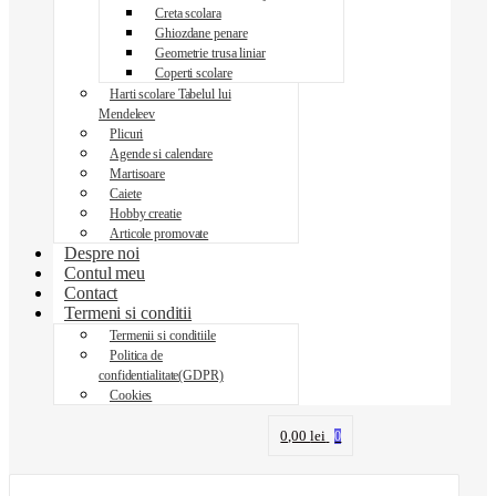
Creta scolara
Ghiozdane penare
Geometrie trusa liniar
Coperti scolare
Harti scolare Tabelul lui
Mendeleev
Plicuri
Agende si calendare
Martisoare
Caiete
Hobby creatie
Articole promovate
Despre noi
Contul meu
Contact
Termeni si conditii
Termenii si conditiile
Politica de
confidentialitate(GDPR)
Cookies
0,00
lei
0