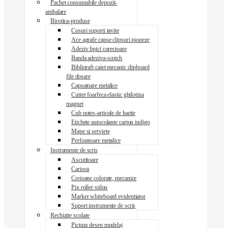
Pachet consumabile depozit-
ambalare
Birotica-produse
Cosuri suporti tavite
Ace agrafe capse clipsuri pioneze
Adeziv lipici corectoare
Banda adeziva-scotch
Biblioraft caiet mecanic clipboard
file dosare
Capsatoare metalice
Cutter foarfeca elastic ghilotina
magnet
Cub notes-articole de hartie
Etichete autocolante carton indigo
Mape si serviete
Perforatoare metalice
Instrumente de scris
Ascutitoare
Carioca
Creioane colorate, mecanice
Pix roller stilou
Marker whiteboard evidentiator
Suport instrumente de scris
Rechizite scolare
Pictura desen modelaj