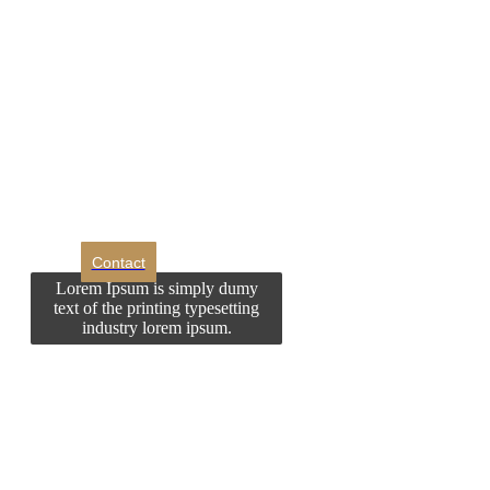
DROM
Doriti sa ne
contactati?
Contact
Lorem Ipsum is simply dumy
text of the printing typesetting
industry lorem ipsum.