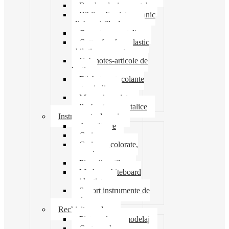
Banda adeziva-scotch
Biblioraft caiet mecanic
clipboard file dosare
Capsatoare metalice
Cutter foarfeca elastic
ghilotina magnet
Cub notes-articole de
hartie
Etichete autocolante
carton indigo
Mape si serviete
Perforatoare metalice
Instrumente de scris
Ascutitoare
Carioca
Creioane colorate,
mecanice
Pix roller stilou
Marker whiteboard
evidentiator
Suport instrumente de
scris
Rechizite scolare
Pictura desen modelaj
Creta scolara