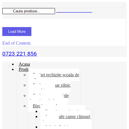
Load More
End of Content.
0723 221 856
Acasa
Produse
Pachet rechizite școala de
vară
Pachet necesar zilnic
pentru birou
Pachet consumabile
depozit-ambalare
Birotica-produse
Cosuri suporti tavite
Ace agrafe capse clipsuri
pioneze
Adeziv lipici corectoare