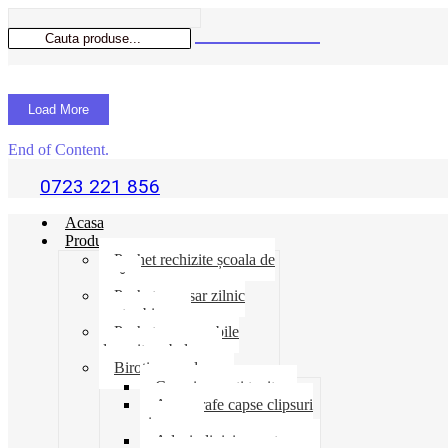
Load More
End of Content.
0723 221 856
Acasa
Produse
Pachet rechizite școala de
vară
Pachet necesar zilnic
pentru birou
Pachet consumabile
depozit-ambalare
Birotica-produse
Cosuri suporti tavite
Ace agrafe capse clipsuri
pioneze
Adeziv lipici corectoare