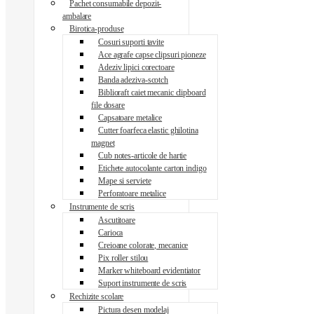
Pachet consumabile depozit-
ambalare
Birotica-produse
Cosuri suporti tavite
Ace agrafe capse clipsuri pioneze
Adeziv lipici corectoare
Banda adeziva-scotch
Biblioraft caiet mecanic clipboard
file dosare
Capsatoare metalice
Cutter foarfeca elastic ghilotina
magnet
Cub notes-articole de hartie
Etichete autocolante carton indigo
Mape si serviete
Perforatoare metalice
Instrumente de scris
Ascutitoare
Carioca
Creioane colorate, mecanice
Pix roller stilou
Marker whiteboard evidentiator
Suport instrumente de scris
Rechizite scolare
Pictura desen modelaj