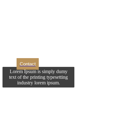
Dori
Contact
Lorem Ipsum is simply dumy
text of the printing typesetting
industry lorem ipsum.