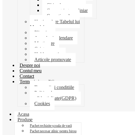
Ghiozdane penare
Geometrie trusa liniar
Coperti scolare
Harti scolare Tabelul lui
Mendeleev
Plicuri
Agende si calendare
Martisoare
Caiete
Hobby creatie
Articole promovate
Despre noi
Contul meu
Contact
Termeni si conditii
Termenii si conditiile
Politica de
confidentialitate(GDPR)
Cookies
Acasa
Produse
Pachet rechizite școala de vară
Pachet necesar zilnic pentru birou