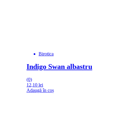
Birotica
Indigo Swan albastru
(0)
12,10
lei
Adaugă în coș