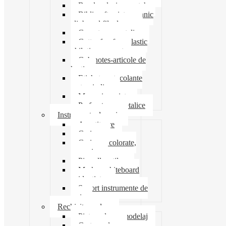
Banda adeziva-scotch
Biblioraft caiet mecanic
clipboard file dosare
Capsatoare metalice
Cutter foarfeca elastic
ghilotina magnet
Cub notes-articole de
hartie
Etichete autocolante
carton indigo
Mape si serviete
Perforatoare metalice
Instrumente de scris
Ascutitoare
Carioca
Creioane colorate,
mecanice
Pix roller stilou
Marker whiteboard
evidentiator
Suport instrumente de
scris
Rechizite scolare
Pictura desen modelaj
Creta scolara