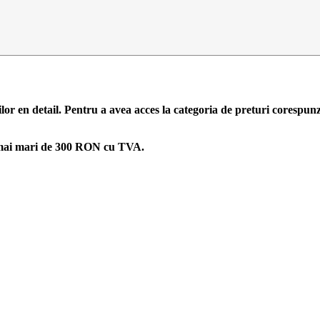
ilor en detail. Pentru a avea acces la categoria de preturi corespun
zi mai mari de 300 RON cu TVA.