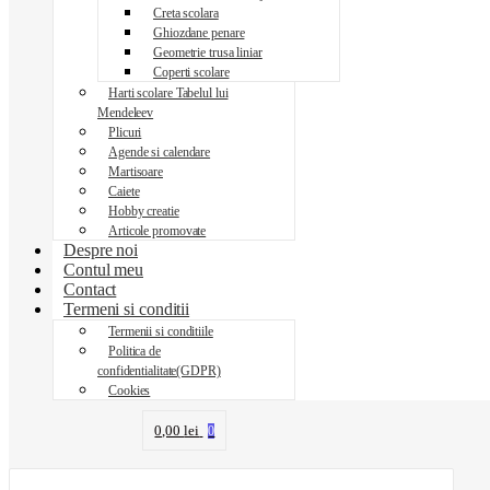
Creta scolara
Ghiozdane penare
Geometrie trusa liniar
Coperti scolare
Harti scolare Tabelul lui
Mendeleev
Plicuri
Agende si calendare
Martisoare
Caiete
Hobby creatie
Articole promovate
Despre noi
Contul meu
Contact
Termeni si conditii
Termenii si conditiile
Politica de
confidentialitate(GDPR)
Cookies
0,00
lei
0