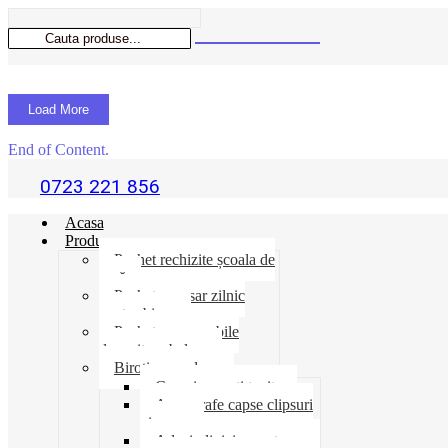
Load More
End of Content.
0723 221 856
Acasa
Produse
Pachet rechizite școala de
vară
Pachet necesar zilnic
pentru birou
Pachet consumabile
depozit-ambalare
Birotica-produse
Cosuri suporti tavite
Ace agrafe capse clipsuri
pioneze
Adeziv lipici corectoare