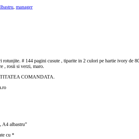
albastru
,
manager
i rotunjite. # 144 pagini cusute , tiparite in 2 culori pe hartie ivory de
 , rosii si verzi, maro.
NTITATEA COMANDATA.
m.ro
, A4 albastru”
ate cu
*