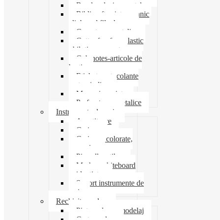
Banda adeziva-scotch
Biblioraft caiet mecanic
clipboard file dosare
Capsatoare metalice
Cutter foarfeca elastic
ghilotina magnet
Cub notes-articole de
hartie
Etichete autocolante
carton indigo
Mape si serviete
Perforatoare metalice
Instrumente de scris
Ascutitoare
Carioca
Creioane colorate,
mecanice
Pix roller stilou
Marker whiteboard
evidentiator
Suport instrumente de
scris
Rechizite scolare
Pictura desen modelaj
Creta scolara