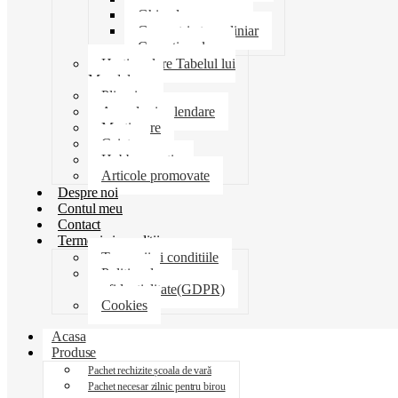
Ghiozdane penare
Geometrie trusa liniar
Coperti scolare
Harti scolare Tabelul lui
Mendeleev
Plicuri
Agende si calendare
Martisoare
Caiete
Hobby creatie
Articole promovate
Despre noi
Contul meu
Contact
Termeni si conditii
Termenii si conditiile
Politica de
confidentialitate(GDPR)
Cookies
Acasa
Produse
Pachet rechizite școala de vară
Pachet necesar zilnic pentru birou