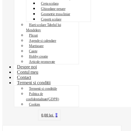
Creta scolara
Ghiozdane penare
Geometrie trusa liniar
Coperti scolare
Harti scolare Tabelul lui
Mendeleev
Plicuri
Agende si calendare
Martisoare
Caiete
Hobby creatie
Articole promovate
Despre noi
Contul meu
Contact
Termeni si conditii
Termenii si conditiile
Politica de
confidentialitate(GDPR)
Cookies
0,00
lei
0