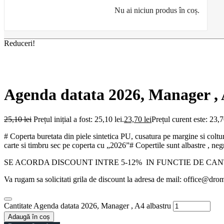
Nu ai niciun produs în coș.
Reduceri!
Agenda datata 2026, Manager , 
25,10
lei
Prețul inițial a fost: 25,10 lei.
23,70
lei
Prețul curent este: 23,7
# Coperta buretata din piele sintetica PU, cusatura pe margine si coltur
carte si timbru sec pe coperta cu „2026”# Copertile sunt albastre , negre
SE ACORDA DISCOUNT INTRE 5-12% IN FUNCTIE DE CA
Va rugam sa solicitati grila de discount la adresa de mail: office@dro
Cantitate Agenda datata 2026, Manager , A4 albastru
Adaugă în coș