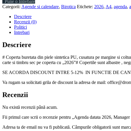
Pune o Intrebare
Categorii:
Agende si calendare
,
Birotica
Etichete:
2026
,
A4
,
agenda
,
Descriere
Recenzii (0)
Politici
Intrebari
Descriere
# Coperta buretata din piele sintetica PU, cusatura pe margine si coltur
carte si timbru sec pe coperta cu „2026”# Copertile sunt albastre , negre
SE ACORDA DISCOUNT INTRE 5-12% IN FUNCTIE DE CA
Va rugam sa solicitati grila de discount la adresa de mail: office@dro
Recenzii
Nu există recenzii până acum.
Fii primul care scrii o recenzie pentru „Agenda datata 2026, Manager 
Adresa ta de email nu va fi publicată.
Câmpurile obligatorii sunt marc