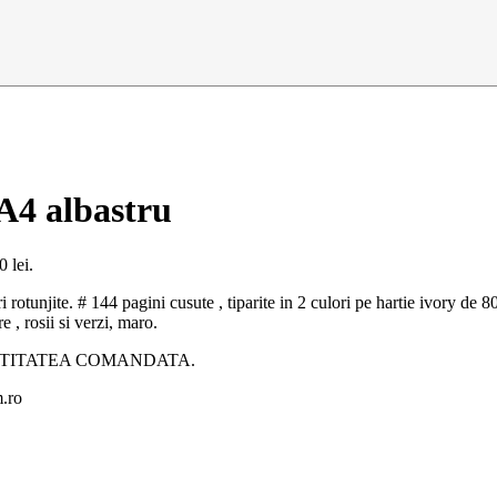
A4 albastru
0 lei.
i rotunjite. # 144 pagini cusute , tiparite in 2 culori pe hartie ivory de
 , rosii si verzi, maro.
NTITATEA COMANDATA.
m.ro