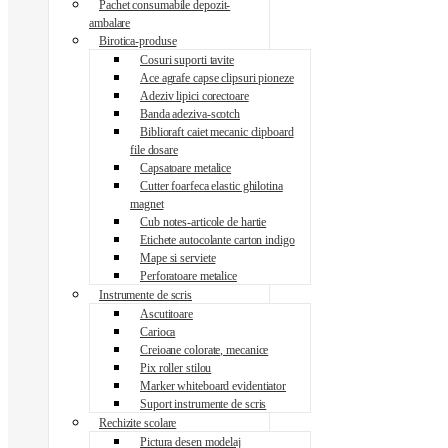
Pachet consumabile depozit-
ambalare
Birotica-produse
Cosuri suporti tavite
Ace agrafe capse clipsuri pioneze
Adeziv lipici corectoare
Banda adeziva-scotch
Biblioraft caiet mecanic clipboard
file dosare
Capsatoare metalice
Cutter foarfeca elastic ghilotina
magnet
Cub notes-articole de hartie
Etichete autocolante carton indigo
Mape si serviete
Perforatoare metalice
Instrumente de scris
Ascutitoare
Carioca
Creioane colorate, mecanice
Pix roller stilou
Marker whiteboard evidentiator
Suport instrumente de scris
Rechizite scolare
Pictura desen modelaj