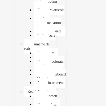
elastic ghilotina
magnet
Cub notes-articole
de hartie
Etichete
autocolante carton
indigo
Mape si serviete
Perforatoare
metalice
Instrumente de
scris
Ascutitoare
Carioca
Creioane colorate,
mecanice
Pix roller stilou
Marker whiteboard
evidentiator
Suport instrumente
de scris
Rechizite scolare
Pictura desen
modelaj
Creta scolara