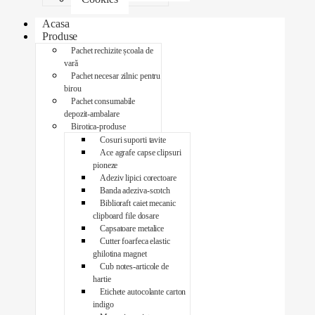
Acasa
Produse
Pachet rechizite școala de
vară
Pachet necesar zilnic pentru
birou
Pachet consumabile
depozit-ambalare
Birotica-produse
Cosuri suporti tavite
Ace agrafe capse clipsuri
pioneze
Adeziv lipici corectoare
Banda adeziva-scotch
Biblioraft caiet mecanic
clipboard file dosare
Capsatoare metalice
Cutter foarfeca elastic
ghilotina magnet
Cub notes-articole de
hartie
Etichete autocolante carton
indigo