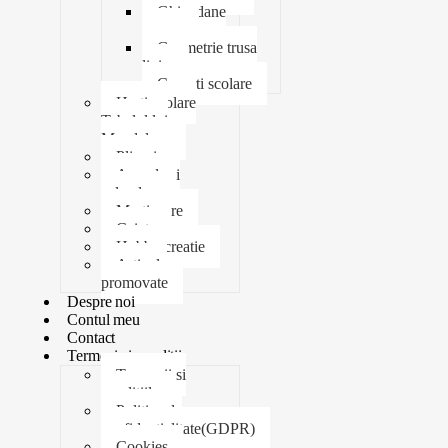
Ghiozdane
penare
Geometrie trusa
liniar
Coperti scolare
Harti scolare
Tabelul lui
Mendeleev
Plicuri
Agende si
calendare
Martisoare
Caiete
Hobby creatie
Articole
promovate
Despre noi
Contul meu
Contact
Termeni si conditii
Termenii si
conditiile
Politica de
confidentialitate(GDPR)
Cookies