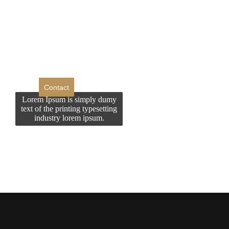
Doriti sa ne
contactati?
Contact
Lorem Ipsum is simply dumy
text of the printing typesetting
industry lorem ipsum.