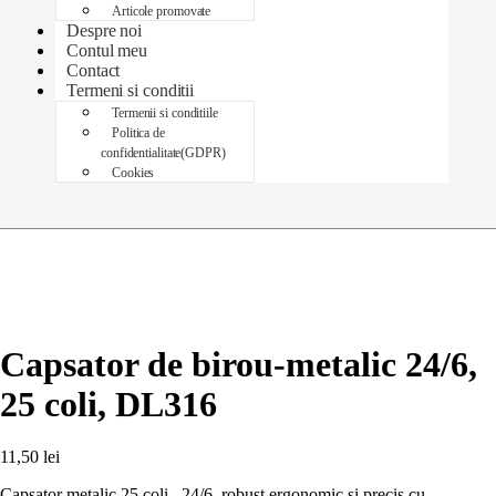
Articole promovate
Despre noi
Contul meu
Contact
Termeni si conditii
Termenii si conditiile
Politica de
confidentialitate(GDPR)
Cookies
Capsator de birou-metalic 24/6,
25 coli, DL316
11,50
lei
Capsator metalic 25 coli, 24/6, robust,ergonomic si precis,cu