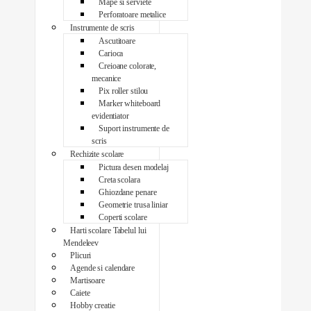
Mape si serviete
Perforatoare metalice
Instrumente de scris
Ascutitoare
Carioca
Creioane colorate,
mecanice
Pix roller stilou
Marker whiteboard
evidentiator
Suport instrumente de
scris
Rechizite scolare
Pictura desen modelaj
Creta scolara
Ghiozdane penare
Geometrie trusa liniar
Coperti scolare
Harti scolare Tabelul lui
Mendeleev
Plicuri
Agende si calendare
Martisoare
Caiete
Hobby creatie