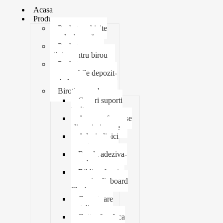
Acasa
Produse
Pachet rechizite
școala de vară
Pachet necesar
zilnic pentru birou
Pachet
consumabile depozit-
ambalare
Birotica-produse
Cosuri suporti
tavite
Ace agrafe capse
clipsuri pioneze
Adeziv lipici
corectoare
Banda adeziva-
scotch
Biblioraft caiet
mecanic clipboard
file dosare
Capsatoare
metalice
Cutter foarfeca