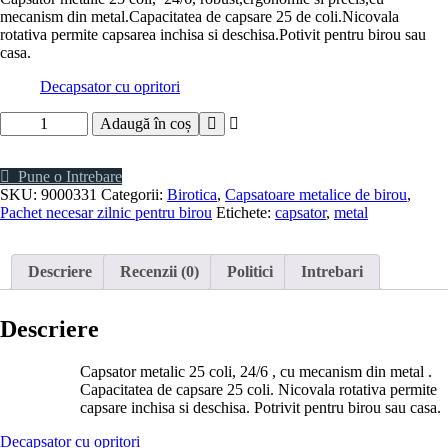
mecanism din metal.Capacitatea de capsare 25 de coli.Nicovala
rotativa permite capsarea inchisa si deschisa.Potivit pentru birou sau
casa.
Decapsator cu opritori
Adaugă în coș
Pune o Intrebare
SKU:
9000331
Categorii:
Birotica
,
Capsatoare metalice de birou
,
Pachet necesar zilnic pentru birou
Etichete:
capsator
,
metal
Descriere
Recenzii (0)
Politici
Intrebari
Descriere
Capsator metalic 25 coli, 24/6 , cu mecanism din metal .
Capacitatea de capsare 25 coli. Nicovala rotativa permite
capsare inchisa si deschisa. Potrivit pentru birou sau casa.
Decapsator cu opritori