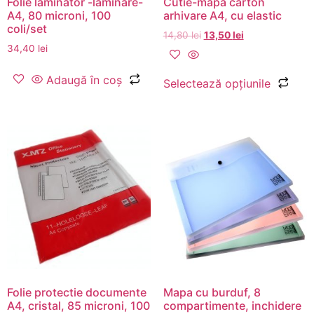
Folie laminator -laminare-
Cutie-mapa carton
A4, 80 microni, 100
arhivare A4, cu elastic
coli/set
14,80
lei
13,50
lei
34,40
lei
Adaugă în coș
Selectează opțiunile
Folie protectie documente
Mapa cu burduf, 8
A4, cristal, 85 microni, 100
compartimente, inchidere