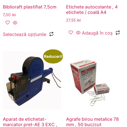
Biblioraft plastifiat 7,5cm
Etichete autocolante , 4
etichete / coală A4
7,00
lei
27,55
lei
Adaugă în coș
Selectează opțiunile
Reduceri!
Aparat de etichetat-
Agrafe birou metalice 78
marcator pret-AE 3 EXC ,
mm , 50 buc/cut