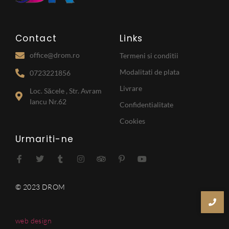
Contact
Links
office@drom.ro
Termeni si conditii
Modalitati de plata
0723221856
Livrare
Loc. Săcele , Str. Avram
Iancu Nr.62
Confidentialitate
Cookies
Urmariti-ne
© 2023 DROM
web design