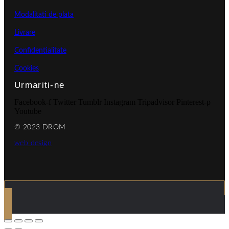
Modalitati de plata
Livrare
Confidentialitate
Cookies
Urmariti-ne
Facebook-f
Twitter
Tumblr
Instagram
Tripadvisor
Pinterest-p
Youtube
© 2023 DROM
web design