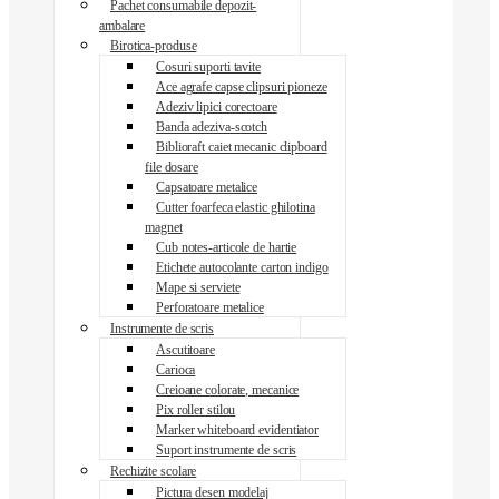
Pachet consumabile depozit-
ambalare
Birotica-produse
Cosuri suporti tavite
Ace agrafe capse clipsuri pioneze
Adeziv lipici corectoare
Banda adeziva-scotch
Biblioraft caiet mecanic clipboard
file dosare
Capsatoare metalice
Cutter foarfeca elastic ghilotina
magnet
Cub notes-articole de hartie
Etichete autocolante carton indigo
Mape si serviete
Perforatoare metalice
Instrumente de scris
Ascutitoare
Carioca
Creioane colorate, mecanice
Pix roller stilou
Marker whiteboard evidentiator
Suport instrumente de scris
Rechizite scolare
Pictura desen modelaj