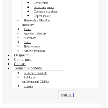
Creta scolara
Ghiozdane penare
Geometrie trusa liniar
Coperti scolare
Harti scolare Tabelul lui
Mendeleev
Plicuri
Agende si calendare
Martisoare
Caiete
Hobby creatie
Articole promovate
Despre noi
Contul meu
Contact
Termeni si conditii
Termenii si conditiile
Politica de
confidentialitate(GDPR)
Cookies
0,00
lei
0