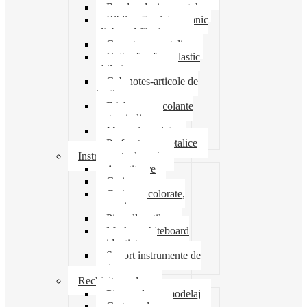
Banda adeziva-scotch
Biblioraft caiet mecanic
clipboard file dosare
Capsatoare metalice
Cutter foarfeca elastic
ghilotina magnet
Cub notes-articole de
hartie
Etichete autocolante
carton indigo
Mape si serviete
Perforatoare metalice
Instrumente de scris
Ascutitoare
Carioca
Creioane colorate,
mecanice
Pix roller stilou
Marker whiteboard
evidentiator
Suport instrumente de
scris
Rechizite scolare
Pictura desen modelaj
Creta scolara