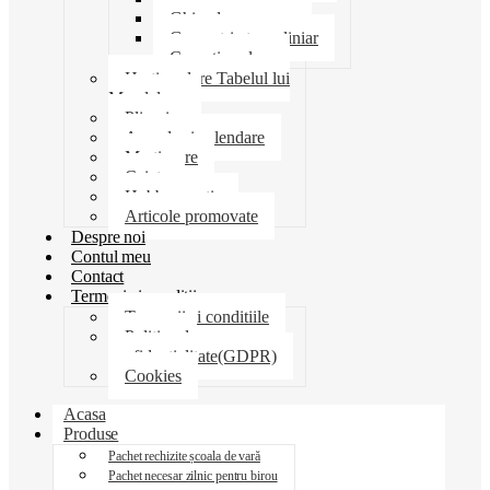
Ghiozdane penare
Geometrie trusa liniar
Coperti scolare
Harti scolare Tabelul lui
Mendeleev
Plicuri
Agende si calendare
Martisoare
Caiete
Hobby creatie
Articole promovate
Despre noi
Contul meu
Contact
Termeni si conditii
Termenii si conditiile
Politica de
confidentialitate(GDPR)
Cookies
Acasa
Produse
Pachet rechizite școala de vară
Pachet necesar zilnic pentru birou