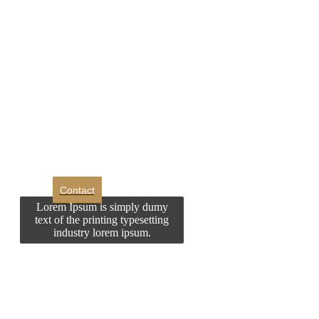
DROM
Doriti sa ne
contactati?
Contact
Lorem Ipsum is simply dumy
text of the printing typesetting
industry lorem ipsum.