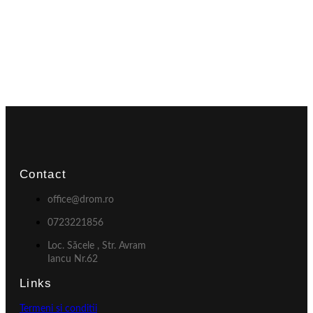
Contact
office@drom.ro
0723221856
Loc. Săcele , Str. Avram
Iancu Nr.62
Links
Termeni si conditii