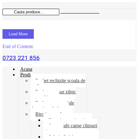
Load More
End of Content.
0723 221 856
Acasa
Produse
Pachet rechizite școala de
vară
Pachet necesar zilnic
pentru birou
Pachet consumabile
depozit-ambalare
Birotica-produse
Cosuri suporti tavite
Ace agrafe capse clipsuri
pioneze
Adeziv lipici corectoare