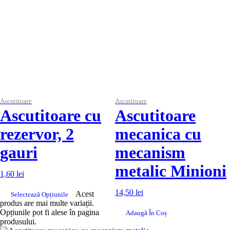
Ascutitoare
Ascutitoare
Ascutitoare cu
Ascutitoare
rezervor, 2
mecanica cu
gauri
mecanism
metalic Minioni
1,60
lei
14,50
lei
Acest
Selectează Opțiunile
produs are mai multe variații.
Opțiunile pot fi alese în pagina
Adaugă În Coș
produsului.