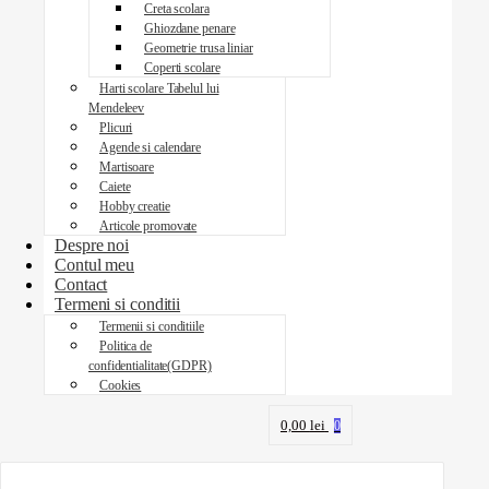
Creta scolara
Ghiozdane penare
Geometrie trusa liniar
Coperti scolare
Harti scolare Tabelul lui
Mendeleev
Plicuri
Agende si calendare
Martisoare
Caiete
Hobby creatie
Articole promovate
Despre noi
Contul meu
Contact
Termeni si conditii
Termenii si conditiile
Politica de
confidentialitate(GDPR)
Cookies
0,00
lei
0