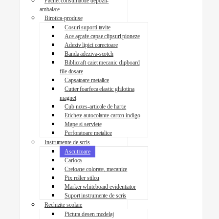
Pachet consumabile depozit-
ambalare
Birotica-produse
Cosuri suporti tavite
Ace agrafe capse clipsuri pioneze
Adeziv lipici corectoare
Banda adeziva-scotch
Biblioraft caiet mecanic clipboard
file dosare
Capsatoare metalice
Cutter foarfeca elastic ghilotina
magnet
Cub notes-articole de hartie
Etichete autocolante carton indigo
Mape si serviete
Perforatoare metalice
Instrumente de scris
Ascutitoare
Carioca
Creioane colorate, mecanice
Pix roller stilou
Marker whiteboard evidentiator
Suport instrumente de scris
Rechizite scolare
Pictura desen modelaj