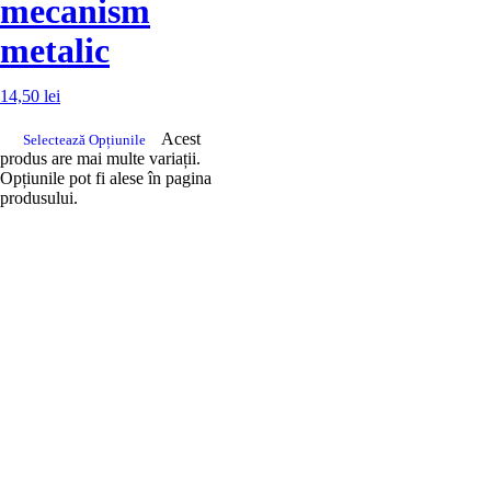
mecanism
metalic
14,50
lei
Acest
Selectează Opțiunile
produs are mai multe variații.
Opțiunile pot fi alese în pagina
produsului.
DROM
Doriti sa ne
contactati?