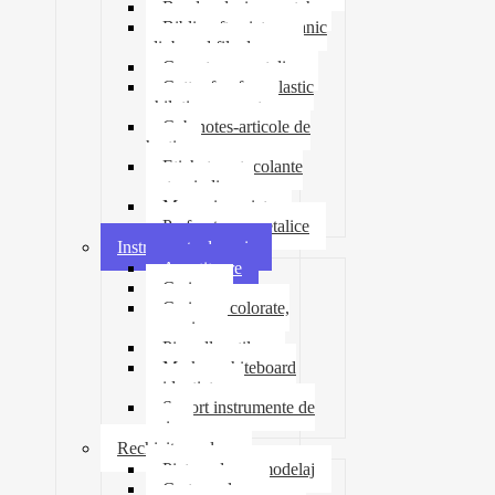
Banda adeziva-scotch
Biblioraft caiet mecanic
clipboard file dosare
Capsatoare metalice
Cutter foarfeca elastic
ghilotina magnet
Cub notes-articole de
hartie
Etichete autocolante
carton indigo
Mape si serviete
Perforatoare metalice
Instrumente de scris
Ascutitoare
Carioca
Creioane colorate,
mecanice
Pix roller stilou
Marker whiteboard
evidentiator
Suport instrumente de
scris
Rechizite scolare
Pictura desen modelaj
Creta scolara