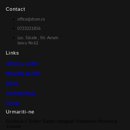
Contact
office@drom.ro
0723221856
Loc. Săcele , Str. Avram
Iancu Nr.62
Links
Termeni si conditii
Modalitati de plata
Livrare
Confidentialitate
Cookies
Urmariti-ne
Facebook-f
Twitter
Tumblr
Instagram
Tripadvisor
Pinterest-p
Youtube