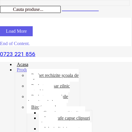
Load More
End of Content.
0723 221 856
Acasa
Produse
Pachet rechizite școala de
vară
Pachet necesar zilnic
pentru birou
Pachet consumabile
depozit-ambalare
Birotica-produse
Cosuri suporti tavite
Ace agrafe capse clipsuri
pioneze
Adeziv lipici corectoare