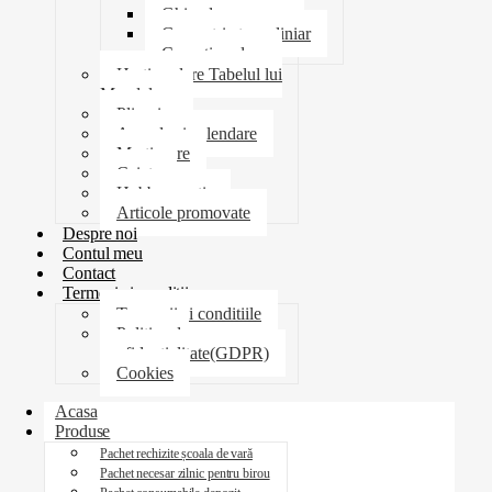
Ghiozdane penare
Geometrie trusa liniar
Coperti scolare
Harti scolare Tabelul lui
Mendeleev
Plicuri
Agende si calendare
Martisoare
Caiete
Hobby creatie
Articole promovate
Despre noi
Contul meu
Contact
Termeni si conditii
Termenii si conditiile
Politica de
confidentialitate(GDPR)
Cookies
Acasa
Produse
Pachet rechizite școala de vară
Pachet necesar zilnic pentru birou