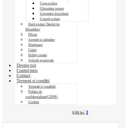
Creta scolara
Ghiozdane penare
Geometrie trusa liniar
Coperti scolare
Harti scolare Tabelul lui
Mendeleev
Plicuri
Agende si calendare
Martisoare
Caiete
Hobby creatie
Articole promovate
Despre noi
Contul meu
Contact
Termeni si conditii
Termenii si conditiile
Politica de
confidentialitate(GDPR)
Cookies
0,00
lei
0