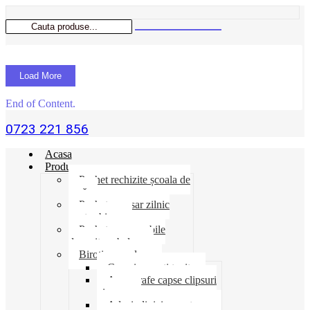
Load More
End of Content.
0723 221 856
Acasa
Produse
Pachet rechizite școala de
vară
Pachet necesar zilnic
pentru birou
Pachet consumabile
depozit-ambalare
Birotica-produse
Cosuri suporti tavite
Ace agrafe capse clipsuri
pioneze
Adeziv lipici corectoare