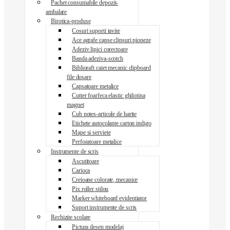
Pachet consumabile depozit-
ambalare
Birotica-produse
Cosuri suporti tavite
Ace agrafe capse clipsuri pioneze
Adeziv lipici corectoare
Banda adeziva-scotch
Biblioraft caiet mecanic clipboard
file dosare
Capsatoare metalice
Cutter foarfeca elastic ghilotina
magnet
Cub notes-articole de hartie
Etichete autocolante carton indigo
Mape si serviete
Perforatoare metalice
Instrumente de scris
Ascutitoare
Carioca
Creioane colorate, mecanice
Pix roller stilou
Marker whiteboard evidentiator
Suport instrumente de scris
Rechizite scolare
Pictura desen modelaj