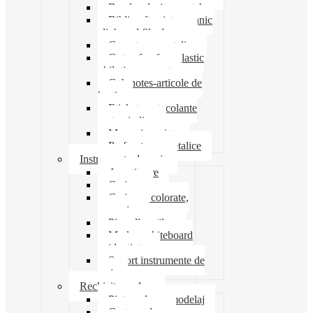
Banda adeziva-scotch
Biblioraft caiet mecanic
clipboard file dosare
Capsatoare metalice
Cutter foarfeca elastic
ghilotina magnet
Cub notes-articole de
hartie
Etichete autocolante
carton indigo
Mape si serviete
Perforatoare metalice
Instrumente de scris
Ascutitoare
Carioca
Creioane colorate,
mecanice
Pix roller stilou
Marker whiteboard
evidentiator
Suport instrumente de
scris
Rechizite scolare
Pictura desen modelaj
Creta scolara