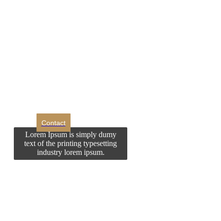
DROM
Doriti sa ne
contactati?
Contact
Lorem Ipsum is simply dumy
text of the printing typesetting
industry lorem ipsum.