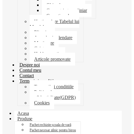
Ghiozdane penare
Geometrie trusa liniar
Coperti scolare
Harti scolare Tabelul lui
Mendeleev
Plicuri
Agende si calendare
Martisoare
Caiete
Hobby creatie
Articole promovate
Despre noi
Contul meu
Contact
Termeni si conditii
Termenii si conditiile
Politica de
confidentialitate(GDPR)
Cookies
Acasa
Produse
Pachet rechizite școala de vară
Pachet necesar zilnic pentru birou