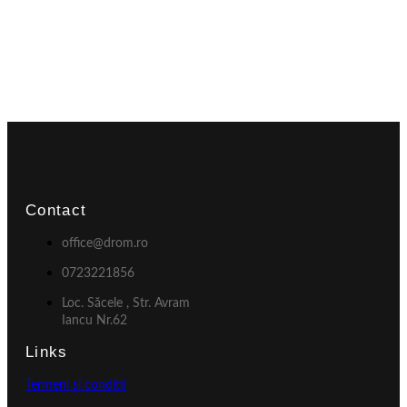
Contact
office@drom.ro
0723221856
Loc. Săcele , Str. Avram
Iancu Nr.62
Links
Termeni si conditii