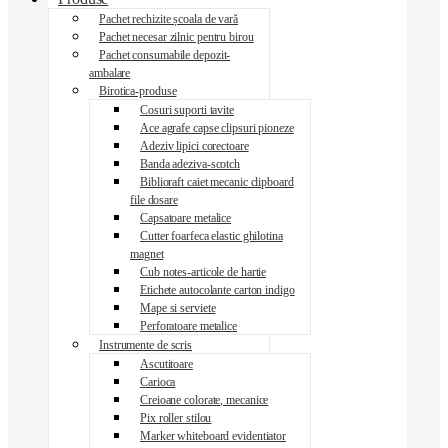
Pachet rechizite școala de vară
Pachet necesar zilnic pentru birou
Pachet consumabile depozit-
ambalare
Birotica-produse
Cosuri suporti tavite
Ace agrafe capse clipsuri pioneze
Adeziv lipici corectoare
Banda adeziva-scotch
Biblioraft caiet mecanic clipboard
file dosare
Capsatoare metalice
Cutter foarfeca elastic ghilotina
magnet
Cub notes-articole de hartie
Etichete autocolante carton indigo
Mape si serviete
Perforatoare metalice
Instrumente de scris
Ascutitoare
Carioca
Creioane colorate, mecanice
Pix roller stilou
Marker whiteboard evidentiator