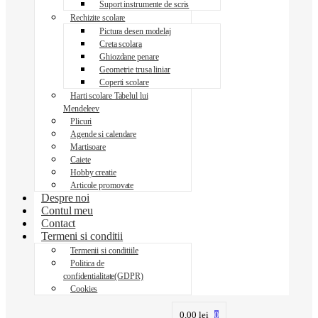
Suport instrumente de scris
Rechizite scolare
Pictura desen modelaj
Creta scolara
Ghiozdane penare
Geometrie trusa liniar
Coperti scolare
Harti scolare Tabelul lui
Mendeleev
Plicuri
Agende si calendare
Martisoare
Caiete
Hobby creatie
Articole promovate
Despre noi
Contul meu
Contact
Termeni si conditii
Termenii si conditiile
Politica de
confidentialitate(GDPR)
Cookies
0,00
lei
0