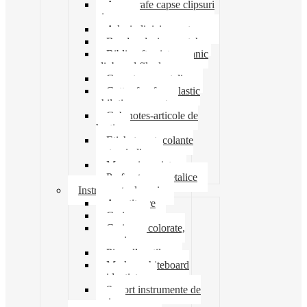
Ace agrafe capse clipsuri
pioneze
Adeziv lipici corectoare
Banda adeziva-scotch
Biblioraft caiet mecanic
clipboard file dosare
Capsatoare metalice
Cutter foarfeca elastic
ghilotina magnet
Cub notes-articole de
hartie
Etichete autocolante
carton indigo
Mape si serviete
Perforatoare metalice
Instrumente de scris
Ascutitoare
Carioca
Creioane colorate,
mecanice
Pix roller stilou
Marker whiteboard
evidentiator
Suport instrumente de
scris