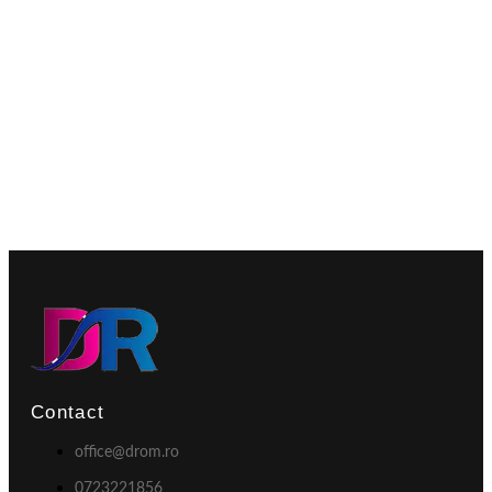
Contact
office@drom.ro
0723221856