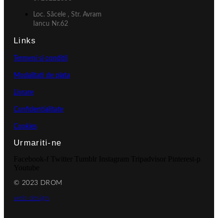
Loc. Săcele , Str. Avram
Iancu Nr.62
Links
Termeni si conditii
Modalitati de plata
Livrare
Confidentialitate
Cookies
Urmariti-ne
Facebook-f
Twitter
Tumblr
Instagram
Tripadvisor
Pinterest-p
Youtube
© 2023 DROM
web design