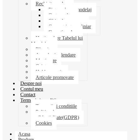
Rechizite scolare
Pictura desen modelaj
Creta scolara
Ghiozdane penare
Geometrie trusa liniar
Coperti scolare
Harti scolare Tabelul lui
Mendeleev
Plicuri
Agende si calendare
Martisoare
Caiete
Hobby creatie
Articole promovate
Despre noi
Contul meu
Contact
Termeni si conditii
Termenii si conditiile
Politica de
confidentialitate(GDPR)
Cookies
Acasa
Produse