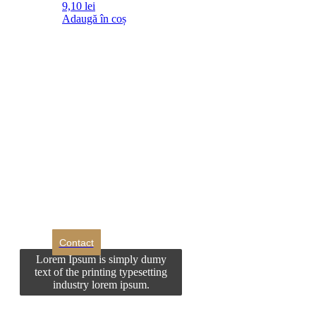
9,10
lei
Adaugă în coș
DROM
Doriti sa ne
contactati?
Contact
Lorem Ipsum is simply dumy
text of the printing typesetting
industry lorem ipsum.