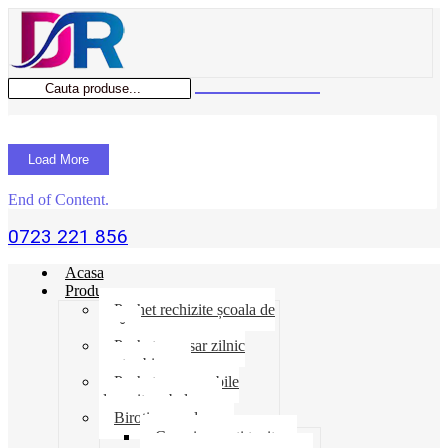
Load More
End of Content.
0723 221 856
Acasa
Produse
Pachet rechizite școala de
vară
Pachet necesar zilnic
pentru birou
Pachet consumabile
depozit-ambalare
Birotica-produse
Cosuri suporti tavite