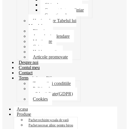
Ghiozdane penare
Geometrie trusa liniar
Coperti scolare
Harti scolare Tabelul lui
Mendeleev
Plicuri
Agende si calendare
Martisoare
Caiete
Hobby creatie
Articole promovate
Despre noi
Contul meu
Contact
Termeni si conditii
Termenii si conditiile
Politica de
confidentialitate(GDPR)
Cookies
Acasa
Produse
Pachet rechizite școala de vară
Pachet necesar zilnic pentru birou