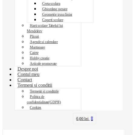
Creta scolara
Ghiozdane penare
Geometrie trusa liniar
Coperti scolare
Harti scolare Tabelul lui
Mendeleev
Plicuri
Agende si calendare
Martisoare
Caiete
Hobby creatie
Articole promovate
Despre noi
Contul meu
Contact
Termeni si conditii
Termenii si conditiile
Politica de
confidentialitate(GDPR)
Cookies
0,00
lei
0