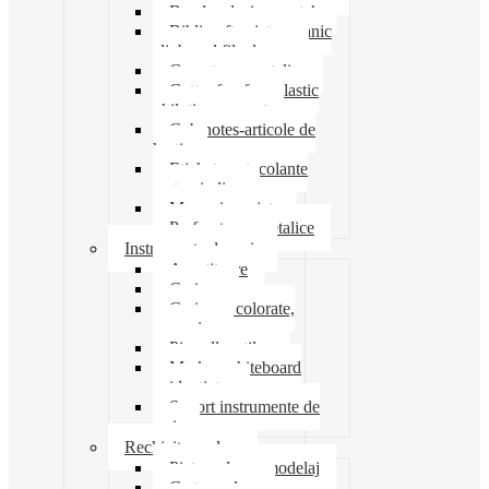
Banda adeziva-scotch
Biblioraft caiet mecanic
clipboard file dosare
Capsatoare metalice
Cutter foarfeca elastic
ghilotina magnet
Cub notes-articole de
hartie
Etichete autocolante
carton indigo
Mape si serviete
Perforatoare metalice
Instrumente de scris
Ascutitoare
Carioca
Creioane colorate,
mecanice
Pix roller stilou
Marker whiteboard
evidentiator
Suport instrumente de
scris
Rechizite scolare
Pictura desen modelaj
Creta scolara