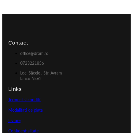
Contact
office@drom.ro
0723221856
Loc. Săcele , Str. Avram
Iancu Nr.62
Links
Termeni si conditii
Modalitati de plata
Livrare
Confidentialitate