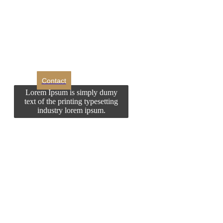
Doriti sa ne
contactati?
Contact
Lorem Ipsum is simply dumy
text of the printing typesetting
industry lorem ipsum.