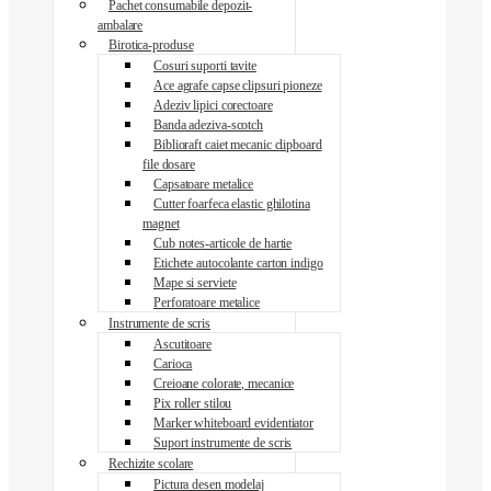
Pachet consumabile depozit-
ambalare
Birotica-produse
Cosuri suporti tavite
Ace agrafe capse clipsuri pioneze
Adeziv lipici corectoare
Banda adeziva-scotch
Biblioraft caiet mecanic clipboard
file dosare
Capsatoare metalice
Cutter foarfeca elastic ghilotina
magnet
Cub notes-articole de hartie
Etichete autocolante carton indigo
Mape si serviete
Perforatoare metalice
Instrumente de scris
Ascutitoare
Carioca
Creioane colorate, mecanice
Pix roller stilou
Marker whiteboard evidentiator
Suport instrumente de scris
Rechizite scolare
Pictura desen modelaj