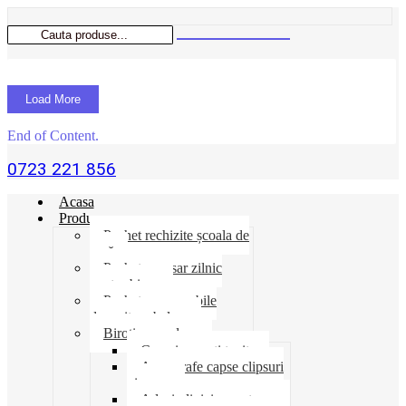
Load More
End of Content.
0723 221 856
Acasa
Produse
Pachet rechizite școala de
vară
Pachet necesar zilnic
pentru birou
Pachet consumabile
depozit-ambalare
Birotica-produse
Cosuri suporti tavite
Ace agrafe capse clipsuri
pioneze
Adeziv lipici corectoare