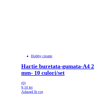
Hobby creatie
Hartie buretata-gumata-A4 2
mm- 10 culori/set
(0)
9,10
lei
Adaugă în coș