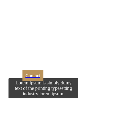
DROM
Doriti sa ne
contactati?
Contact
Lorem Ipsum is simply dumy
text of the printing typesetting
industry lorem ipsum.