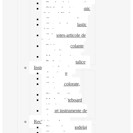
Banda adeziva-scotch
Biblioraft caiet mecanic
clipboard file dosare
Capsatoare metalice
Cutter foarfeca elastic
ghilotina magnet
Cub notes-articole de
hartie
Etichete autocolante
carton indigo
Mape si serviete
Perforatoare metalice
Instrumente de scris
Ascutitoare
Carioca
Creioane colorate,
mecanice
Pix roller stilou
Marker whiteboard
evidentiator
Suport instrumente de
scris
Rechizite scolare
Pictura desen modelaj
Creta scolara