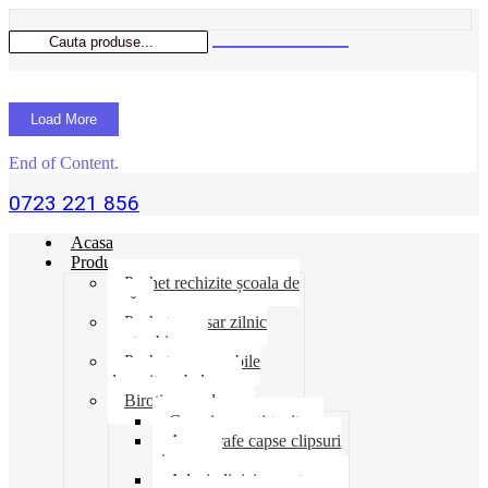
Load More
End of Content.
0723 221 856
Acasa
Produse
Pachet rechizite școala de
vară
Pachet necesar zilnic
pentru birou
Pachet consumabile
depozit-ambalare
Birotica-produse
Cosuri suporti tavite
Ace agrafe capse clipsuri
pioneze
Adeziv lipici corectoare