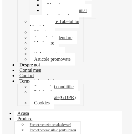
Ghiozdane penare
Geometrie trusa liniar
Coperti scolare
Harti scolare Tabelul lui
Mendeleev
Plicuri
Agende si calendare
Martisoare
Caiete
Hobby creatie
Articole promovate
Despre noi
Contul meu
Contact
Termeni si conditii
Termenii si conditiile
Politica de
confidentialitate(GDPR)
Cookies
Acasa
Produse
Pachet rechizite școala de vară
Pachet necesar zilnic pentru birou