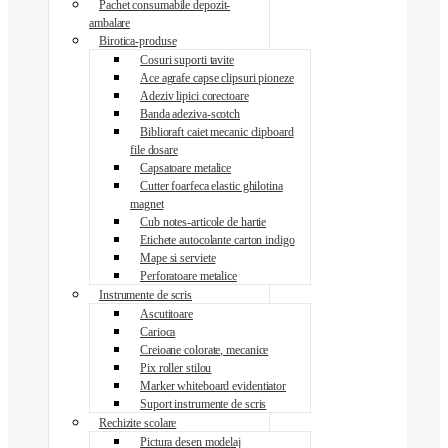
Pachet consumabile depozit-
ambalare
Birotica-produse
Cosuri suporti tavite
Ace agrafe capse clipsuri pioneze
Adeziv lipici corectoare
Banda adeziva-scotch
Biblioraft caiet mecanic clipboard
file dosare
Capsatoare metalice
Cutter foarfeca elastic ghilotina
magnet
Cub notes-articole de hartie
Etichete autocolante carton indigo
Mape si serviete
Perforatoare metalice
Instrumente de scris
Ascutitoare
Carioca
Creioane colorate, mecanice
Pix roller stilou
Marker whiteboard evidentiator
Suport instrumente de scris
Rechizite scolare
Pictura desen modelaj