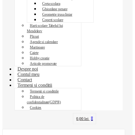
Creta scolara
Ghiozdane penare
Geometrie trusa liniar
Coperti scolare
Harti scolare Tabelul lui
Mendeleev
Plicuri
Agende si calendare
Martisoare
Caiete
Hobby creatie
Articole promovate
Despre noi
Contul meu
Contact
Termeni si conditii
Termenii si conditiile
Politica de
confidentialitate(GDPR)
Cookies
0,00
lei
0