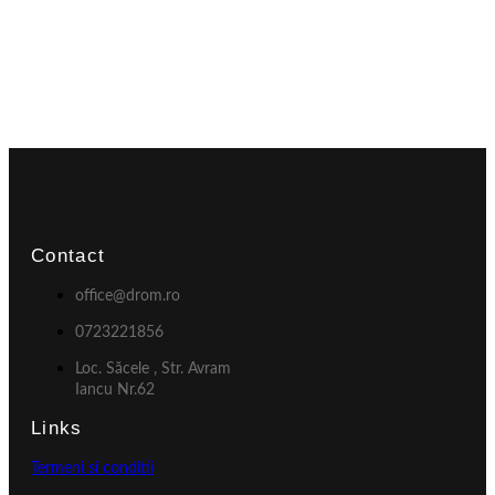
Contact
office@drom.ro
0723221856
Loc. Săcele , Str. Avram
Iancu Nr.62
Links
Termeni si conditii