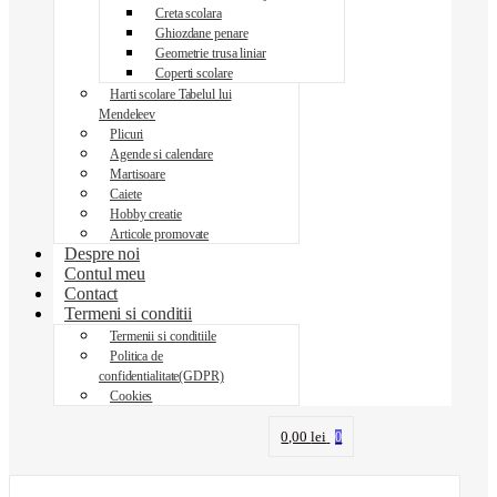
Creta scolara
Ghiozdane penare
Geometrie trusa liniar
Coperti scolare
Harti scolare Tabelul lui
Mendeleev
Plicuri
Agende si calendare
Martisoare
Caiete
Hobby creatie
Articole promovate
Despre noi
Contul meu
Contact
Termeni si conditii
Termenii si conditiile
Politica de
confidentialitate(GDPR)
Cookies
0,00
lei
0