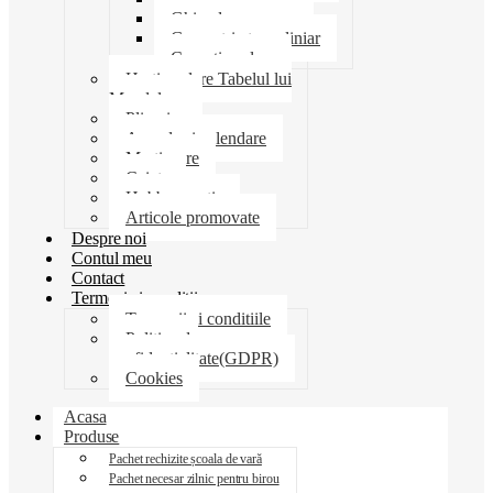
Ghiozdane penare
Geometrie trusa liniar
Coperti scolare
Harti scolare Tabelul lui
Mendeleev
Plicuri
Agende si calendare
Martisoare
Caiete
Hobby creatie
Articole promovate
Despre noi
Contul meu
Contact
Termeni si conditii
Termenii si conditiile
Politica de
confidentialitate(GDPR)
Cookies
Acasa
Produse
Pachet rechizite școala de vară
Pachet necesar zilnic pentru birou