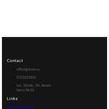
Contact
office@drom.ro
0723221856
Loc. Săcele , Str. Avram
Iancu Nr.62
Links
Termeni si conditii