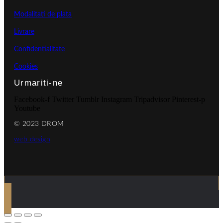
Modalitati de plata
Livrare
Confidentialitate
Cookies
Urmariti-ne
Facebook-f
Twitter
Tumblr
Instagram
Tripadvisor
Pinterest-p
Youtube
© 2023 DROM
web design