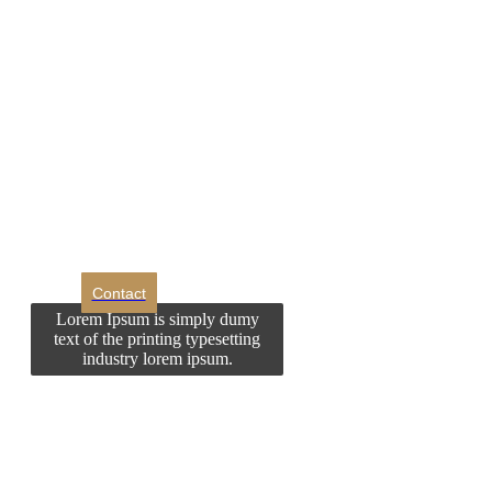
DROM
Doriti sa ne
contactati?
Contact
Lorem Ipsum is simply dumy
text of the printing typesetting
industry lorem ipsum.