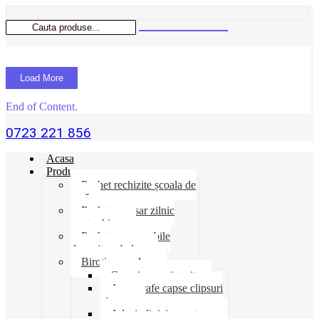
Load More
End of Content.
0723 221 856
Acasa
Produse
Pachet rechizite școala de
vară
Pachet necesar zilnic
pentru birou
Pachet consumabile
depozit-ambalare
Birotica-produse
Cosuri suporti tavite
Ace agrafe capse clipsuri
pioneze
Adeziv lipici corectoare