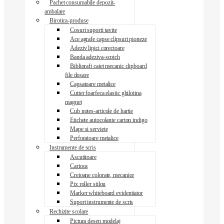
Pachet consumabile depozit-
ambalare
Birotica-produse
Cosuri suporti tavite
Ace agrafe capse clipsuri pioneze
Adeziv lipici corectoare
Banda adeziva-scotch
Biblioraft caiet mecanic clipboard
file dosare
Capsatoare metalice
Cutter foarfeca elastic ghilotina
magnet
Cub notes-articole de hartie
Etichete autocolante carton indigo
Mape si serviete
Perforatoare metalice
Instrumente de scris
Ascutitoare
Carioca
Creioane colorate, mecanice
Pix roller stilou
Marker whiteboard evidentiator
Suport instrumente de scris
Rechizite scolare
Pictura desen modelaj