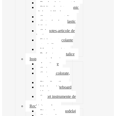
Banda adeziva-scotch
Biblioraft caiet mecanic
clipboard file dosare
Capsatoare metalice
Cutter foarfeca elastic
ghilotina magnet
Cub notes-articole de
hartie
Etichete autocolante
carton indigo
Mape si serviete
Perforatoare metalice
Instrumente de scris
Ascutitoare
Carioca
Creioane colorate,
mecanice
Pix roller stilou
Marker whiteboard
evidentiator
Suport instrumente de
scris
Rechizite scolare
Pictura desen modelaj
Creta scolara