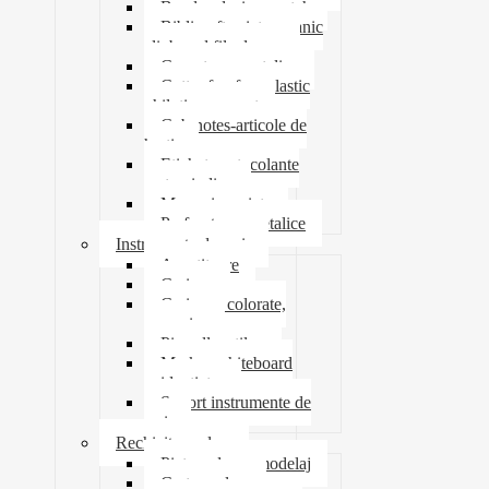
Banda adeziva-scotch
Biblioraft caiet mecanic
clipboard file dosare
Capsatoare metalice
Cutter foarfeca elastic
ghilotina magnet
Cub notes-articole de
hartie
Etichete autocolante
carton indigo
Mape si serviete
Perforatoare metalice
Instrumente de scris
Ascutitoare
Carioca
Creioane colorate,
mecanice
Pix roller stilou
Marker whiteboard
evidentiator
Suport instrumente de
scris
Rechizite scolare
Pictura desen modelaj
Creta scolara