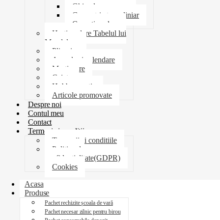
Ghiozdane penare
Geometrie trusa liniar
Coperti scolare
Harti scolare Tabelul lui
Mendeleev
Plicuri
Agende si calendare
Martisoare
Caiete
Hobby creatie
Articole promovate
Despre noi
Contul meu
Contact
Termeni si conditii
Termenii si conditiile
Politica de
confidentialitate(GDPR)
Cookies
Acasa
Produse
Pachet rechizite școala de vară
Pachet necesar zilnic pentru birou