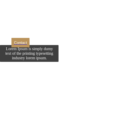
Dori
Contact
Lorem Ipsum is simply dumy
text of the printing typesetting
industry lorem ipsum.