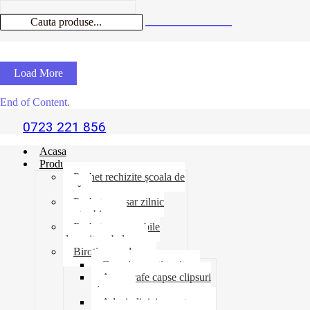
Load More
End of Content.
0723 221 856
Acasa
Produse
Pachet rechizite școala de
vară
Pachet necesar zilnic
pentru birou
Pachet consumabile
depozit-ambalare
Birotica-produse
Cosuri suporti tavite
Ace agrafe capse clipsuri
pioneze
Adeziv lipici corectoare