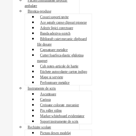
Pachet consumabile depozit-
ambalare
Birotica-produse
Cosuri suporti tavite
Ace agrafe capse clipsuri pioneze
Adeziv lipici corectoare
Banda adeziva-scotch
Biblioraft caiet mecanic clipboard
file dosare
Capsatoare metalice
Cutter foarfeca elastic ghilotina
magnet
Cub notes-articole de hartie
Etichete autocolante carton indigo
Mape si serviete
Perforatoare metalice
Instrumente de scris
Ascutitoare
Carioca
Creioane colorate, mecanice
Pix roller stilou
Marker whiteboard evidentiator
Suport instrumente de scris
Rechizite scolare
Pictura desen modelaj