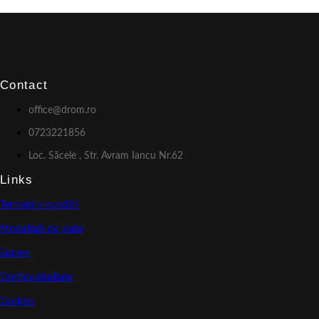
Contact
office@drom.ro
0723221856
Loc. Săcele , Str. Avram Iancu Nr.62
Links
Termeni si conditii
Modalitati de plata
Livrare
Confidentialitate
Cookies