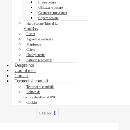
Creta scolara
Ghiozdane penare
Geometrie trusa liniar
Coperti scolare
Harti scolare Tabelul lui
Mendeleev
Plicuri
Agende si calendare
Martisoare
Caiete
Hobby creatie
Articole promovate
Despre noi
Contul meu
Contact
Termeni si conditii
Termenii si conditiile
Politica de
confidentialitate(GDPR)
Cookies
0,00
lei
0