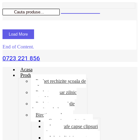
Load More
End of Content.
0723 221 856
Acasa
Produse
Pachet rechizite școala de
vară
Pachet necesar zilnic
pentru birou
Pachet consumabile
depozit-ambalare
Birotica-produse
Cosuri suporti tavite
Ace agrafe capse clipsuri
pioneze
Adeziv lipici corectoare