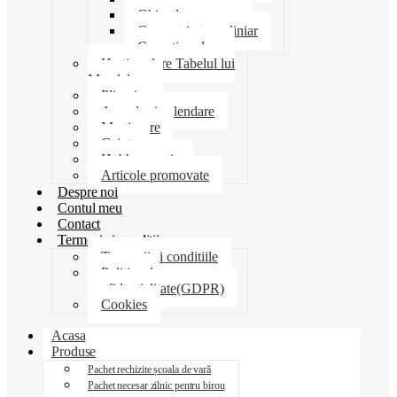
Ghiozdane penare
Geometrie trusa liniar
Coperti scolare
Harti scolare Tabelul lui
Mendeleev
Plicuri
Agende si calendare
Martisoare
Caiete
Hobby creatie
Articole promovate
Despre noi
Contul meu
Contact
Termeni si conditii
Termenii si conditiile
Politica de
confidentialitate(GDPR)
Cookies
Acasa
Produse
Pachet rechizite școala de vară
Pachet necesar zilnic pentru birou