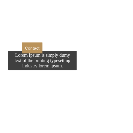
Doriti sa ne
contactati?
Contact
Lorem Ipsum is simply dumy
text of the printing typesetting
industry lorem ipsum.