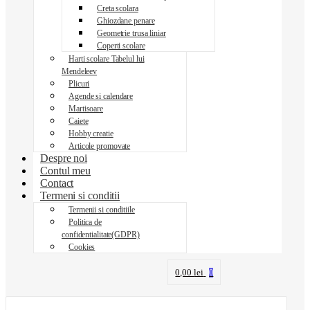
Creta scolara
Ghiozdane penare
Geometrie trusa liniar
Coperti scolare
Harti scolare Tabelul lui
Mendeleev
Plicuri
Agende si calendare
Martisoare
Caiete
Hobby creatie
Articole promovate
Despre noi
Contul meu
Contact
Termeni si conditii
Termenii si conditiile
Politica de
confidentialitate(GDPR)
Cookies
0,00
lei
0