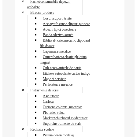
Pachet consumabile depozit-
ambalare
Birotica-produse
Cosuri suporti tavite
Ace agrafe capse clipsuri pioneze
Adeziv lipici corectoare
Banda adeziva-scotch
Biblioraft caiet mecanic clipboard
file dosare
Capsatoare metalice
Cutter foarfeca elastic ghilotina
magnet
Cub notes-articole de hartie
Etichete autocolante carton indigo
Mape si serviete
Perforatoare metalice
Instrumente de scris
Ascutitoare
Carioca
Creioane colorate, mecanice
Pix roller stilou
Marker whiteboard evidentiator
Suport instrumente de scris
Rechizite scolare
Pictura desen modelaj