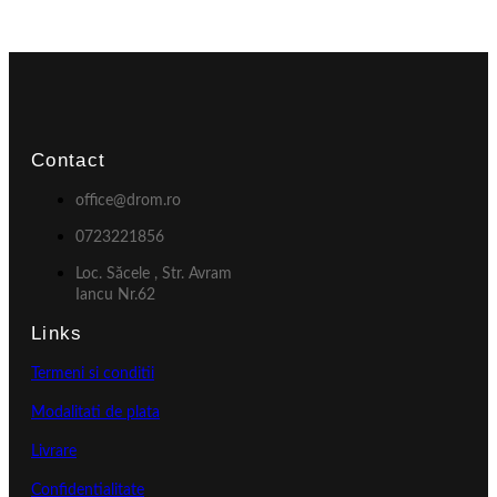
Contact
office@drom.ro
0723221856
Loc. Săcele , Str. Avram
Iancu Nr.62
Links
Termeni si conditii
Modalitati de plata
Livrare
Confidentialitate