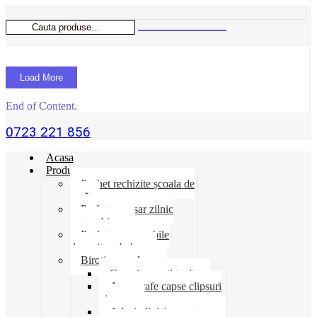
Load More
End of Content.
0723 221 856
Acasa
Produse
Pachet rechizite școala de
vară
Pachet necesar zilnic
pentru birou
Pachet consumabile
depozit-ambalare
Birotica-produse
Cosuri suporti tavite
Ace agrafe capse clipsuri
pioneze
Adeziv lipici corectoare