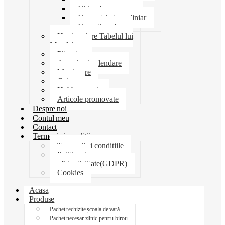
Ghiozdane penare
Geometrie trusa liniar
Coperti scolare
Harti scolare Tabelul lui
Mendeleev
Plicuri
Agende si calendare
Martisoare
Caiete
Hobby creatie
Articole promovate
Despre noi
Contul meu
Contact
Termeni si conditii
Termenii si conditiile
Politica de
confidentialitate(GDPR)
Cookies
Acasa
Produse
Pachet rechizite școala de vară
Pachet necesar zilnic pentru birou