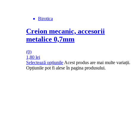
Birotica
Creion mecanic, accesorii
metalice 0,7mm
(0)
1,80
lei
Selectează opțiunile
Acest produs are mai multe variații.
Opțiunile pot fi alese în pagina produsului.
DROM
Doriti sa ne