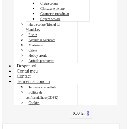
Creta scolara
Ghiozdane penare
Geometrie trusa liniar
Coperti scolare
Harti scolare Tabelul lui
Mendeleev
Plicuri
Agende si calendare
Martisoare
Caiete
Hobby creatie
Articole promovate
Despre noi
Contul meu
Contact
Termeni si conditii
Termenii si conditiile
Politica de
confidentialitate(GDPR)
Cookies
0,00
lei
0