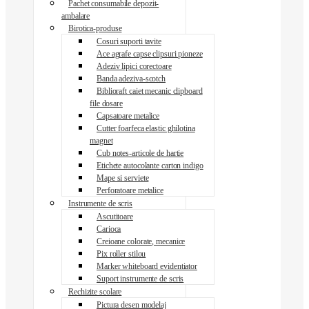
Pachet consumabile depozit-
ambalare
Birotica-produse
Cosuri suporti tavite
Ace agrafe capse clipsuri pioneze
Adeziv lipici corectoare
Banda adeziva-scotch
Biblioraft caiet mecanic clipboard
file dosare
Capsatoare metalice
Cutter foarfeca elastic ghilotina
magnet
Cub notes-articole de hartie
Etichete autocolante carton indigo
Mape si serviete
Perforatoare metalice
Instrumente de scris
Ascutitoare
Carioca
Creioane colorate, mecanice
Pix roller stilou
Marker whiteboard evidentiator
Suport instrumente de scris
Rechizite scolare
Pictura desen modelaj