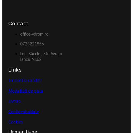
Contact
office@drom.ro
0723221856
Loc. Săcele , Str. Avram
Iancu Nr.62
Links
Termeni si conditii
Modalitati de plata
Livrare
Confidentialitate
Cookies
Urmariti-ne