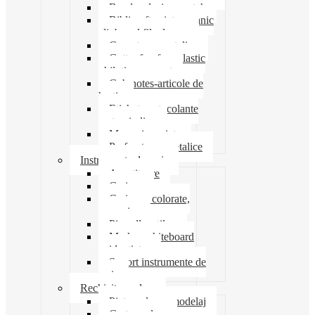
Banda adeziva-scotch
Biblioraft caiet mecanic
clipboard file dosare
Capsatoare metalice
Cutter foarfeca elastic
ghilotina magnet
Cub notes-articole de
hartie
Etichete autocolante
carton indigo
Mape si serviete
Perforatoare metalice
Instrumente de scris
Ascutitoare
Carioca
Creioane colorate,
mecanice
Pix roller stilou
Marker whiteboard
evidentiator
Suport instrumente de
scris
Rechizite scolare
Pictura desen modelaj
Creta scolara