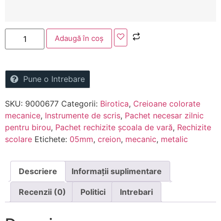
Adaugă în coș
Pune o Intrebare
SKU:
9000677
Categorii:
Birotica
,
Creioane colorate
mecanice
,
Instrumente de scris
,
Pachet necesar zilnic
pentru birou
,
Pachet rechizite școala de vară
,
Rechizite
scolare
Etichete:
05mm
,
creion
,
mecanic
,
metalic
Descriere
Informații suplimentare
Recenzii (0)
Politici
Intrebari