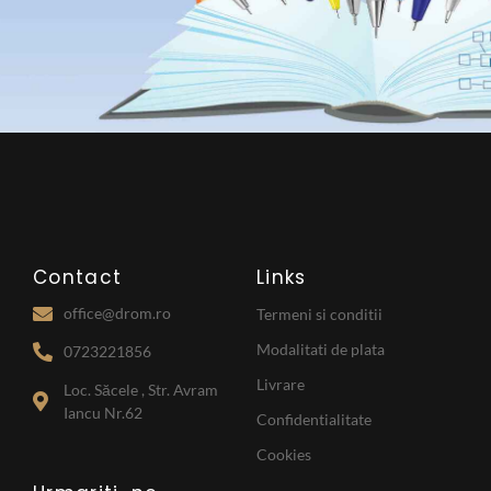
Contact
Links
office@drom.ro
Termeni si conditii
Modalitati de plata
0723221856
Livrare
Loc. Săcele , Str. Avram
Iancu Nr.62
Confidentialitate
Cookies