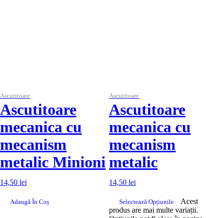
Ascutitoare
Ascutitoare
Ascutitoare
Ascutitoare
mecanica cu
mecanica cu
mecanism
mecanism
metalic Minioni
metalic
14,50
lei
14,50
lei
Acest
Adaugă În Coș
Selectează Opțiunile
produs are mai multe variații.