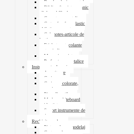
Banda adeziva-scotch
Biblioraft caiet mecanic
clipboard file dosare
Capsatoare metalice
Cutter foarfeca elastic
ghilotina magnet
Cub notes-articole de
hartie
Etichete autocolante
carton indigo
Mape si serviete
Perforatoare metalice
Instrumente de scris
Ascutitoare
Carioca
Creioane colorate,
mecanice
Pix roller stilou
Marker whiteboard
evidentiator
Suport instrumente de
scris
Rechizite scolare
Pictura desen modelaj
Creta scolara