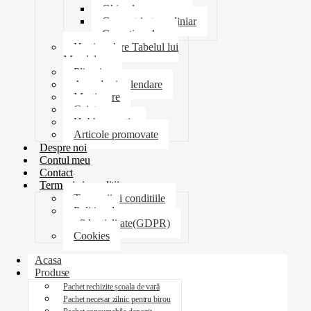
Ghiozdane penare
Geometrie trusa liniar
Coperti scolare
Harti scolare Tabelul lui
Mendeleev
Plicuri
Agende si calendare
Martisoare
Caiete
Hobby creatie
Articole promovate
Despre noi
Contul meu
Contact
Termeni si conditii
Termenii si conditiile
Politica de
confidentialitate(GDPR)
Cookies
Acasa
Produse
Pachet rechizite școala de vară
Pachet necesar zilnic pentru birou