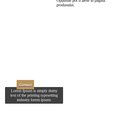
Opțiunile pot fi alese în pagina
produsului.
DROM
Doriti sa ne
contactati?
Contact
Lorem Ipsum is simply dumy
text of the printing typesetting
industry lorem ipsum.