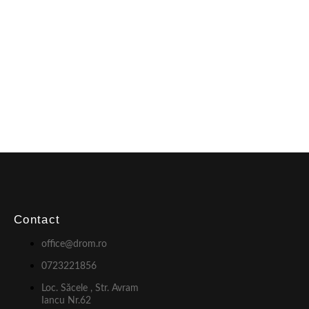
Contact
office@drom.ro
0723221856
Loc. Săcele , Str. Avram
Iancu Nr.62