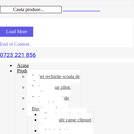
Load More
End of Content.
0723 221 856
Acasa
Produse
Pachet rechizite școala de
vară
Pachet necesar zilnic
pentru birou
Pachet consumabile
depozit-ambalare
Birotica-produse
Cosuri suporti tavite
Ace agrafe capse clipsuri
pioneze
Adeziv lipici corectoare