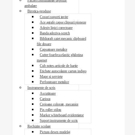
Pachet consumabile depozit-
ambalare
Birotica-produse
Cosuri suporti tavite
Ace agrafe capse clipsuri pioneze
Adeziv lipici corectoare
Banda adeziva-scotch
Biblioraft caiet mecanic clipboard
file dosare
Capsatoare metalice
Cutter foarfeca elastic ghilotina
magnet
Cub notes-articole de hartie
Etichete autocolante carton indigo
Mape si serviete
Perforatoare metalice
Instrumente de scris
Ascutitoare
Carioca
Creioane colorate, mecanice
Pix roller stilou
Marker whiteboard evidentiator
Suport instrumente de scris
Rechizite scolare
Pictura desen modelaj