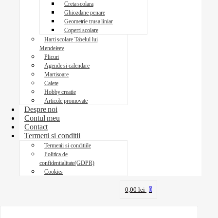
Creta scolara
Ghiozdane penare
Geometrie trusa liniar
Coperti scolare
Harti scolare Tabelul lui
Mendeleev
Plicuri
Agende si calendare
Martisoare
Caiete
Hobby creatie
Articole promovate
Despre noi
Contul meu
Contact
Termeni si conditii
Termenii si conditiile
Politica de
confidentialitate(GDPR)
Cookies
0,00
lei
0