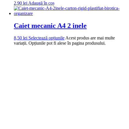
2,90
lei
Adaugă în coș
Caiet mecanic A4 2 inele
8,50
lei
Selectează opțiunile
Acest produs are mai multe
variații. Opțiunile pot fi alese în pagina produsului.
DROM
Doriti sa ne
contactati?