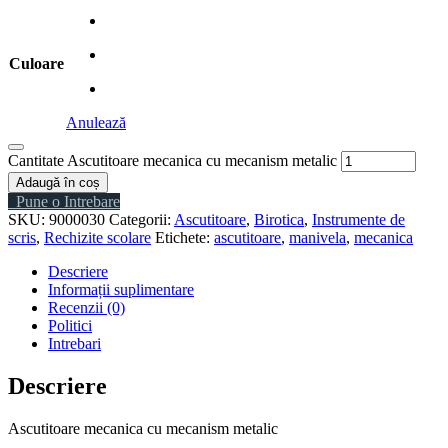
Culoare
Anulează
Cantitate Ascutitoare mecanica cu mecanism metalic
Adaugă în coș
Pune o Intrebare
SKU:
9000030
Categorii:
Ascutitoare
,
Birotica
,
Instrumente de
scris
,
Rechizite scolare
Etichete:
ascutitoare
,
manivela
,
mecanica
Descriere
Informații suplimentare
Recenzii (0)
Politici
Intrebari
Descriere
Ascutitoare mecanica cu mecanism metalic