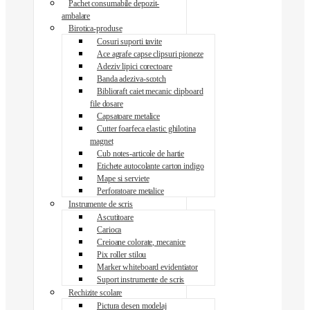
Pachet consumabile depozit-
ambalare
Birotica-produse
Cosuri suporti tavite
Ace agrafe capse clipsuri pioneze
Adeziv lipici corectoare
Banda adeziva-scotch
Biblioraft caiet mecanic clipboard
file dosare
Capsatoare metalice
Cutter foarfeca elastic ghilotina
magnet
Cub notes-articole de hartie
Etichete autocolante carton indigo
Mape si serviete
Perforatoare metalice
Instrumente de scris
Ascutitoare
Carioca
Creioane colorate, mecanice
Pix roller stilou
Marker whiteboard evidentiator
Suport instrumente de scris
Rechizite scolare
Pictura desen modelaj