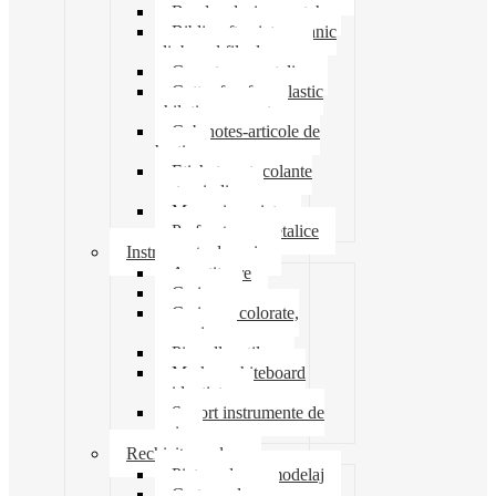
Banda adeziva-scotch
Biblioraft caiet mecanic
clipboard file dosare
Capsatoare metalice
Cutter foarfeca elastic
ghilotina magnet
Cub notes-articole de
hartie
Etichete autocolante
carton indigo
Mape si serviete
Perforatoare metalice
Instrumente de scris
Ascutitoare
Carioca
Creioane colorate,
mecanice
Pix roller stilou
Marker whiteboard
evidentiator
Suport instrumente de
scris
Rechizite scolare
Pictura desen modelaj
Creta scolara