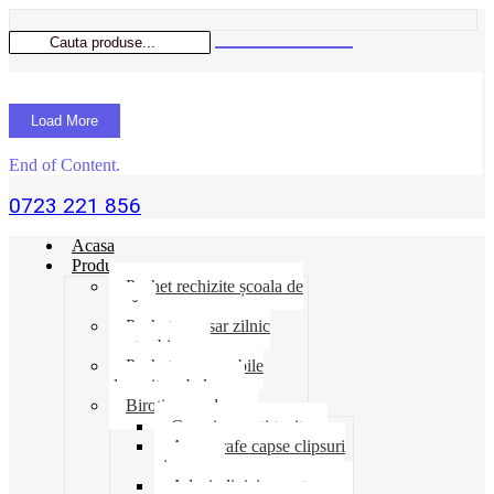
Load More
End of Content.
0723 221 856
Acasa
Produse
Pachet rechizite școala de
vară
Pachet necesar zilnic
pentru birou
Pachet consumabile
depozit-ambalare
Birotica-produse
Cosuri suporti tavite
Ace agrafe capse clipsuri
pioneze
Adeziv lipici corectoare