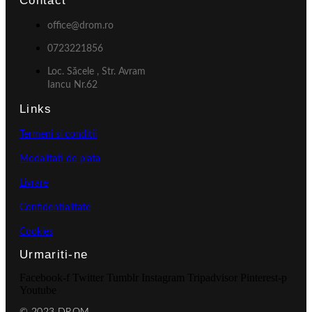
Contact
office@drom.ro
0723221856
Loc. Săcele , Str. Avram
Iancu Nr.62
Links
Termeni si conditii
Modalitati de plata
Livrare
Confidentialitate
Cookies
Urmariti-ne
Facebook-f
Twitter
Tumblr
Instagram
Tripadvisor
Pinterest-p
Youtube