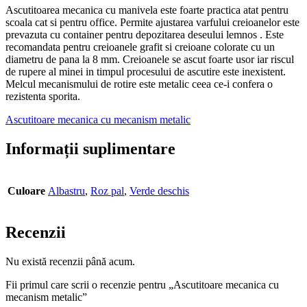
Ascutitoarea mecanica cu manivela este foarte practica atat pentru
scoala cat si pentru office. Permite ajustarea varfului creioanelor este
prevazuta cu container pentru depozitarea deseului lemnos . Este
recomandata pentru creioanele grafit si creioane colorate cu un
diametru de pana la 8 mm. Creioanele se ascut foarte usor iar riscul
de rupere al minei in timpul procesului de ascutire este inexistent.
Melcul mecanismului de rotire este metalic ceea ce-i confera o
rezistenta sporita.
Ascutitoare mecanica cu mecanism metalic
Informații suplimentare
Culoare
Albastru
,
Roz pal
,
Verde deschis
Recenzii
Nu există recenzii până acum.
Fii primul care scrii o recenzie pentru „Ascutitoare mecanica cu
mecanism metalic”