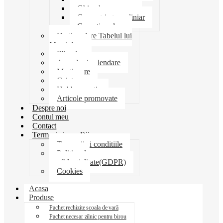
Ghiozdane penare
Geometrie trusa liniar
Coperti scolare
Harti scolare Tabelul lui
Mendeleev
Plicuri
Agende si calendare
Martisoare
Caiete
Hobby creatie
Articole promovate
Despre noi
Contul meu
Contact
Termeni si conditii
Termenii si conditiile
Politica de
confidentialitate(GDPR)
Cookies
Acasa
Produse
Pachet rechizite școala de vară
Pachet necesar zilnic pentru birou