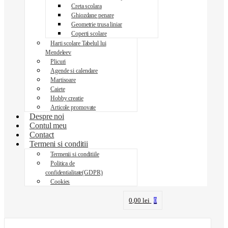
Creta scolara
Ghiozdane penare
Geometrie trusa liniar
Coperti scolare
Harti scolare Tabelul lui
Mendeleev
Plicuri
Agende si calendare
Martisoare
Caiete
Hobby creatie
Articole promovate
Despre noi
Contul meu
Contact
Termeni si conditii
Termenii si conditiile
Politica de
confidentialitate(GDPR)
Cookies
0,00
lei
0