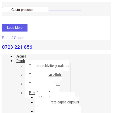
Load More
End of Content.
0723 221 856
Acasa
Produse
Pachet rechizite școala de
vară
Pachet necesar zilnic
pentru birou
Pachet consumabile
depozit-ambalare
Birotica-produse
Cosuri suporti tavite
Ace agrafe capse clipsuri
pioneze
Adeziv lipici corectoare