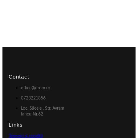
Contact
office@drom.ro
0723221856
Loc. Săcele , Str. Avram
Iancu Nr.62
Links
Termeni si conditii