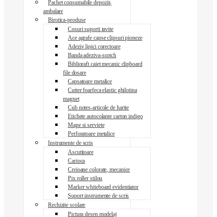
Pachet consumabile depozit-
ambalare
Birotica-produse
Cosuri suporti tavite
Ace agrafe capse clipsuri pioneze
Adeziv lipici corectoare
Banda adeziva-scotch
Biblioraft caiet mecanic clipboard
file dosare
Capsatoare metalice
Cutter foarfeca elastic ghilotina
magnet
Cub notes-articole de hartie
Etichete autocolante carton indigo
Mape si serviete
Perforatoare metalice
Instrumente de scris
Ascutitoare
Carioca
Creioane colorate, mecanice
Pix roller stilou
Marker whiteboard evidentiator
Suport instrumente de scris
Rechizite scolare
Pictura desen modelaj