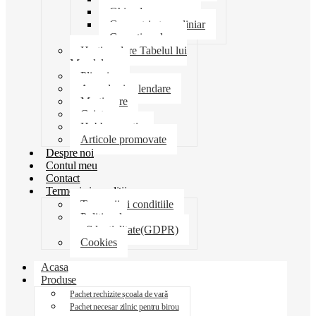
Ghiozdane penare
Geometrie trusa liniar
Coperti scolare
Harti scolare Tabelul lui
Mendeleev
Plicuri
Agende si calendare
Martisoare
Caiete
Hobby creatie
Articole promovate
Despre noi
Contul meu
Contact
Termeni si conditii
Termenii si conditiile
Politica de
confidentialitate(GDPR)
Cookies
Acasa
Produse
Pachet rechizite școala de vară
Pachet necesar zilnic pentru birou