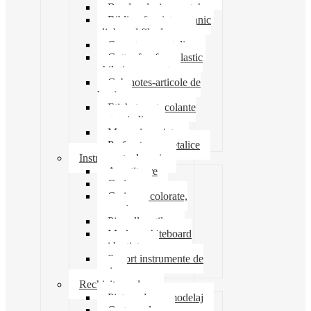
Banda adeziva-scotch
Biblioraft caiet mecanic
clipboard file dosare
Capsatoare metalice
Cutter foarfeca elastic
ghilotina magnet
Cub notes-articole de
hartie
Etichete autocolante
carton indigo
Mape si serviete
Perforatoare metalice
Instrumente de scris
Ascutitoare
Carioca
Creioane colorate,
mecanice
Pix roller stilou
Marker whiteboard
evidentiator
Suport instrumente de
scris
Rechizite scolare
Pictura desen modelaj
Creta scolara