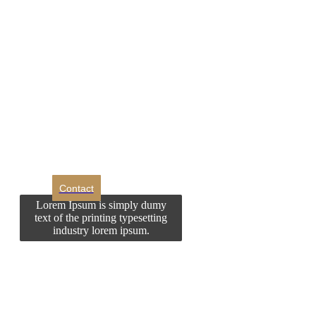
DROM
Doriti sa ne
contactati?
Contact
Lorem Ipsum is simply dumy
text of the printing typesetting
industry lorem ipsum.