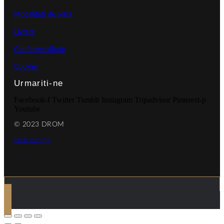
Modalitati de plata
Livrare
Confidentialitate
Cookies
Urmariti-ne
Facebook-f
Twitter
Tumblr
Instagram
Tripadvisor
Pinterest-p
Youtube
© 2023 DROM
web design