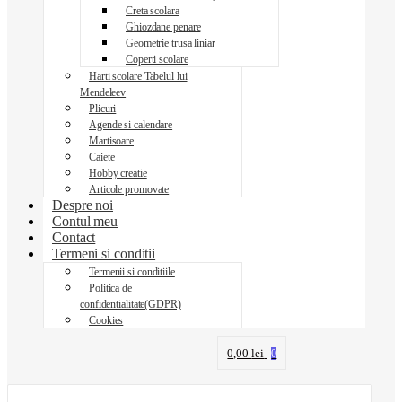
Creta scolara
Ghiozdane penare
Geometrie trusa liniar
Coperti scolare
Harti scolare Tabelul lui
Mendeleev
Plicuri
Agende si calendare
Martisoare
Caiete
Hobby creatie
Articole promovate
Despre noi
Contul meu
Contact
Termeni si conditii
Termenii si conditiile
Politica de
confidentialitate(GDPR)
Cookies
0,00
lei
0