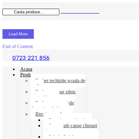
Load More
End of Content.
0723 221 856
Acasa
Produse
Pachet rechizite școala de
vară
Pachet necesar zilnic
pentru birou
Pachet consumabile
depozit-ambalare
Birotica-produse
Cosuri suporti tavite
Ace agrafe capse clipsuri
pioneze
Adeziv lipici corectoare