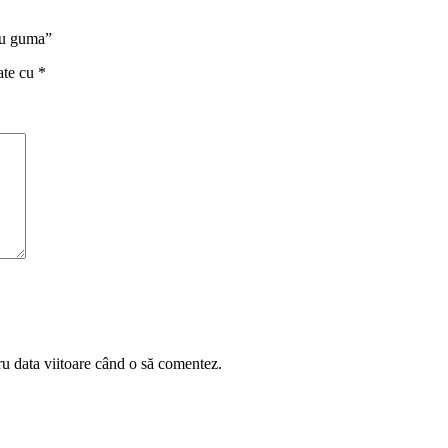
-cu guma”
ate cu
*
ru data viitoare când o să comentez.