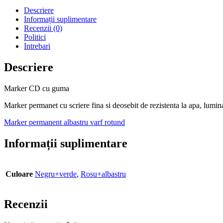
Descriere
Informații suplimentare
Recenzii (0)
Politici
Intrebari
Descriere
Marker CD cu guma
Marker permanet cu scriere fina si deosebit de rezistenta la apa, lumina 
Marker permanent albastru varf rotund
Informații suplimentare
Culoare
Negru+verde
,
Rosu+albastru
Recenzii