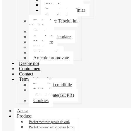
Ghiozdane penare
Geometrie trusa liniar
Coperti scolare
Harti scolare Tabelul lui
Mendeleev
Plicuri
Agende si calendare
Martisoare
Caiete
Hobby creatie
Articole promovate
Despre noi
Contul meu
Contact
Termeni si conditii
Termenii si conditiile
Politica de
confidentialitate(GDPR)
Cookies
Acasa
Produse
Pachet rechizite școala de vară
Pachet necesar zilnic pentru birou