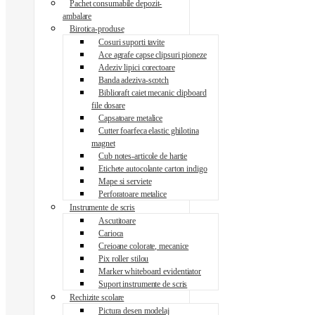
Pachet consumabile depozit-
ambalare
Birotica-produse
Cosuri suporti tavite
Ace agrafe capse clipsuri pioneze
Adeziv lipici corectoare
Banda adeziva-scotch
Biblioraft caiet mecanic clipboard
file dosare
Capsatoare metalice
Cutter foarfeca elastic ghilotina
magnet
Cub notes-articole de hartie
Etichete autocolante carton indigo
Mape si serviete
Perforatoare metalice
Instrumente de scris
Ascutitoare
Carioca
Creioane colorate, mecanice
Pix roller stilou
Marker whiteboard evidentiator
Suport instrumente de scris
Rechizite scolare
Pictura desen modelaj