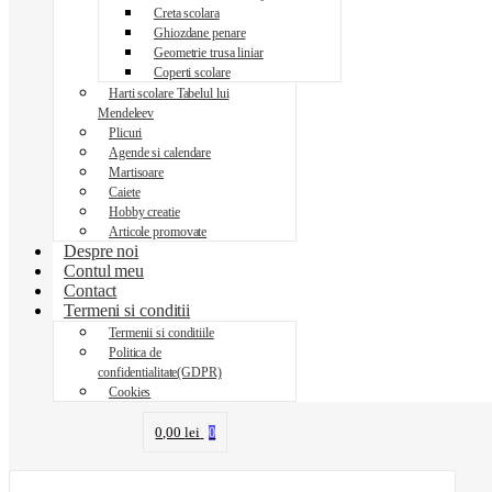
Creta scolara
Ghiozdane penare
Geometrie trusa liniar
Coperti scolare
Harti scolare Tabelul lui
Mendeleev
Plicuri
Agende si calendare
Martisoare
Caiete
Hobby creatie
Articole promovate
Despre noi
Contul meu
Contact
Termeni si conditii
Termenii si conditiile
Politica de
confidentialitate(GDPR)
Cookies
0,00
lei
0