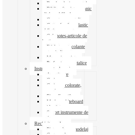
Banda adeziva-scotch
Biblioraft caiet mecanic
clipboard file dosare
Capsatoare metalice
Cutter foarfeca elastic
ghilotina magnet
Cub notes-articole de
hartie
Etichete autocolante
carton indigo
Mape si serviete
Perforatoare metalice
Instrumente de scris
Ascutitoare
Carioca
Creioane colorate,
mecanice
Pix roller stilou
Marker whiteboard
evidentiator
Suport instrumente de
scris
Rechizite scolare
Pictura desen modelaj
Creta scolara