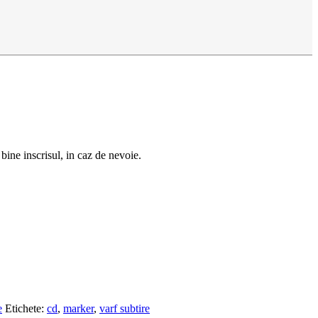
 bine inscrisul, in caz de nevoie.
e
Etichete:
cd
,
marker
,
varf subtire