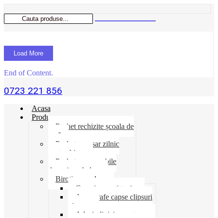
Load More
End of Content.
0723 221 856
Acasa
Produse
Pachet rechizite școala de
vară
Pachet necesar zilnic
pentru birou
Pachet consumabile
depozit-ambalare
Birotica-produse
Cosuri suporti tavite
Ace agrafe capse clipsuri
pioneze
Adeziv lipici corectoare