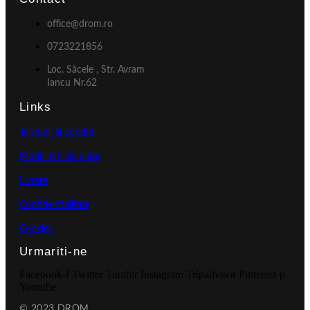
office@drom.ro
0723221856
Loc. Săcele , Str. Avram
Iancu Nr.62
Links
Termeni si conditii
Modalitati de plata
Livrare
Confidentialitate
Cookies
Urmariti-ne
Facebook-f
Twitter
Tumblr
Instagram
Tripadvisor
Pinterest-p
Youtube
© 2023 DROM