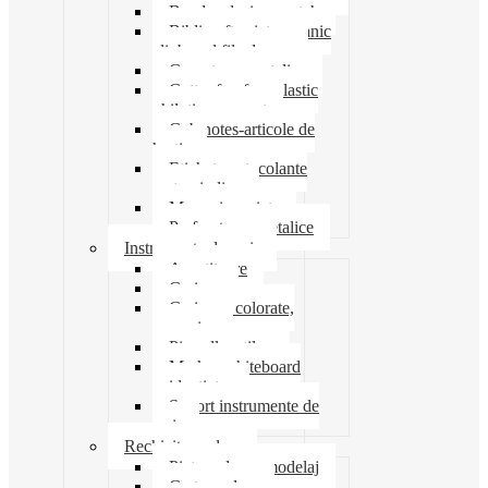
Banda adeziva-scotch
Biblioraft caiet mecanic
clipboard file dosare
Capsatoare metalice
Cutter foarfeca elastic
ghilotina magnet
Cub notes-articole de
hartie
Etichete autocolante
carton indigo
Mape si serviete
Perforatoare metalice
Instrumente de scris
Ascutitoare
Carioca
Creioane colorate,
mecanice
Pix roller stilou
Marker whiteboard
evidentiator
Suport instrumente de
scris
Rechizite scolare
Pictura desen modelaj
Creta scolara