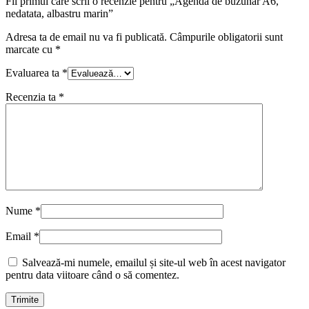
Fii primul care scrii o recenzie pentru „Agenda de buzunar A6,
nedatata, albastru marin”
Adresa ta de email nu va fi publicată.
Câmpurile obligatorii sunt
marcate cu
*
Evaluarea ta
*
Recenzia ta
*
Nume
*
Email
*
Salvează-mi numele, emailul și site-ul web în acest navigator
pentru data viitoare când o să comentez.