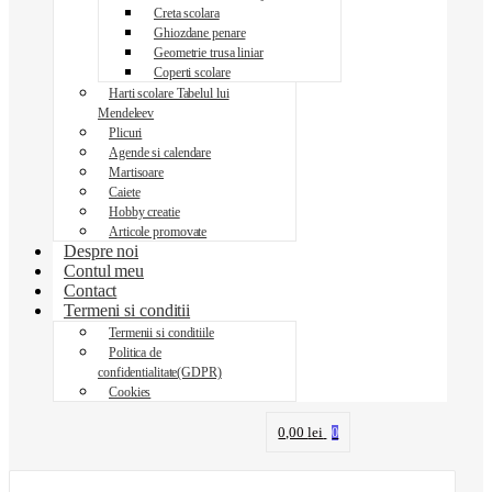
Creta scolara
Ghiozdane penare
Geometrie trusa liniar
Coperti scolare
Harti scolare Tabelul lui
Mendeleev
Plicuri
Agende si calendare
Martisoare
Caiete
Hobby creatie
Articole promovate
Despre noi
Contul meu
Contact
Termeni si conditii
Termenii si conditiile
Politica de
confidentialitate(GDPR)
Cookies
0,00
lei
0