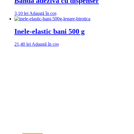
Banda adeziva cu dispenser
3,10
lei
Adaugă în coș
Inele-elastic bani 500 g
21,40
lei
Adaugă în coș
DROM
Doriti sa ne
contactati?