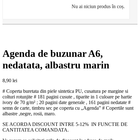
Nu ai niciun produs în coș.
Agenda de buzunar A6,
nedatata, albastru marin
8,90
lei
# Coperta buretata din piele sintetica PU, cusatura pe margine si
colturi rotunjite # 181 pagini cusute , tiparite in 1 culoare pe hartie
ivory de 70 g/m² ; 20 pagini date generale , 161 pagini nedatate #
semn de carte, timbru sec pe coperta cu „Agenda” # Copertile sunt
albastre ,negre, rosii, maro.
SE ACORDA DISCOUNT INTRE 5-12% IN FUNCTIE DE
CANTITATEA COMANDATA.