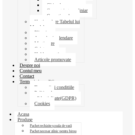
Ghiozdane penare
Geometrie trusa liniar
Coperti scolare
Harti scolare Tabelul lui
Mendeleev
Plicuri
Agende si calendare
Martisoare
Caiete
Hobby creatie
Articole promovate
Despre noi
Contul meu
Contact
Termeni si conditii
Termenii si conditiile
Politica de
confidentialitate(GDPR)
Cookies
Acasa
Produse
Pachet rechizite școala de vară
Pachet necesar zilnic pentru birou