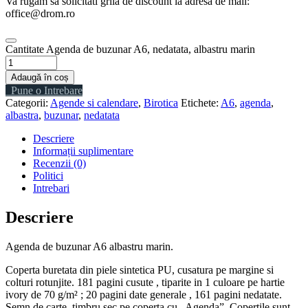
Va rugam sa solicitati grila de discount la adresa de mail:
office@drom.ro
Cantitate Agenda de buzunar A6, nedatata, albastru marin
Adaugă în coș
Pune o Intrebare
Categorii:
Agende si calendare
,
Birotica
Etichete:
A6
,
agenda
,
albastra
,
buzunar
,
nedatata
Descriere
Informații suplimentare
Recenzii (0)
Politici
Intrebari
Descriere
Agenda de buzunar A6 albastru marin.
Coperta buretata din piele sintetica PU, cusatura pe margine si
colturi rotunjite. 181 pagini cusute , tiparite in 1 culoare pe hartie
ivory de 70 g/m² ; 20 pagini date generale , 161 pagini nedatate.
Semn de carte, timbru sec pe coperta cu „Agenda”. Copertile sunt