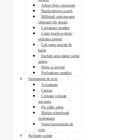
Adeziv lipici corectoare
Banda adeziva-scotch
Biblioraft caiet mecanic
clipboard file dosare
Capsatoare metalice
Cutter foarfeca elastic
ghilotina magnet
Cub notes-articole de
hartie
Etichete autocolante carton
indigo
Mape si serviete
Perforatoare metalice
Instrumente de scris
Ascutitoare
Carioca
Creioane colorate,
mecanice
Pix roller stilou
Marker whiteboard
evidentiator
Suport instrumente de
scris
Rechizite scolare