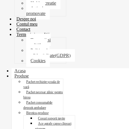
Hobby creatie
Articole
promovate
Despre noi
Contul meu
Contact
Termeni si conditii
Termenii si
conditiile
Politica de
confidentialitate(GDPR)
Cookies
Acasa
Produse
Pachet rechizite școala de
vară
Pachet necesar zilnic pentru
birou
Pachet consumabile
depozit-ambalare
Birotica-produse
Cosuri suporti tavite
Ace agrafe capse clipsuri
pioneze