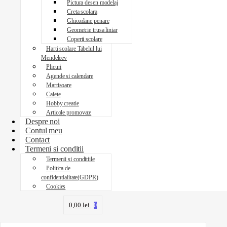
Pictura desen modelaj
Creta scolara
Ghiozdane penare
Geometrie trusa liniar
Coperti scolare
Harti scolare Tabelul lui
Mendeleev
Plicuri
Agende si calendare
Martisoare
Caiete
Hobby creatie
Articole promovate
Despre noi
Contul meu
Contact
Termeni si conditii
Termenii si conditiile
Politica de
confidentialitate(GDPR)
Cookies
0,00
lei
0