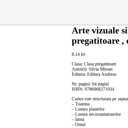
Arte vizuale si
pregatitoare , c
8,14
lei
Clasa: Clasa pregatitoare
Autor(i): Silvia Mirsan
Editura: Editura Andreas
Nr. pagini: 64 pagini
ISBN: 9786068271934
Cartea este structurata pe sapt
– Toamna
– Lumea plantelor
– Lumea necuvantatoarelor
– Iarna
– Omul