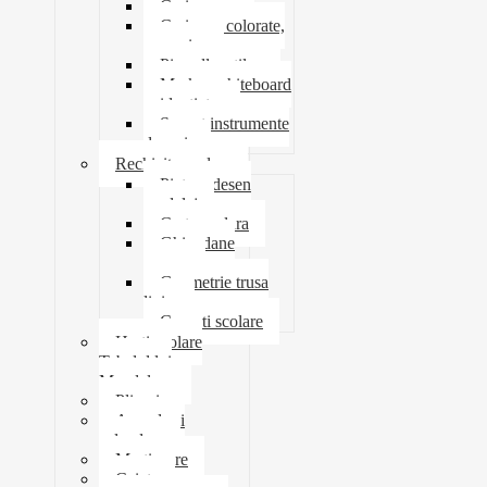
Carioca
Creioane colorate,
mecanice
Pix roller stilou
Marker whiteboard
evidentiator
Suport instrumente
de scris
Rechizite scolare
Pictura desen
modelaj
Creta scolara
Ghiozdane
penare
Geometrie trusa
liniar
Coperti scolare
Harti scolare
Tabelul lui
Mendeleev
Plicuri
Agende si
calendare
Martisoare
Caiete