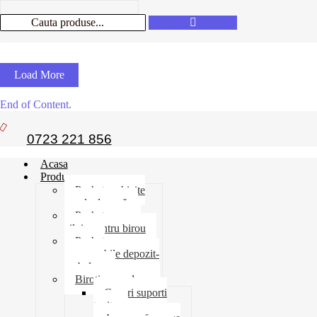
Load More
End of Content.
0723 221 856
Acasa
Produse
Pachet rechizite
școala de vară
Pachet necesar
zilnic pentru birou
Pachet
consumabile depozit-
ambalare
Birotica-produse
Cosuri suporti
tavite