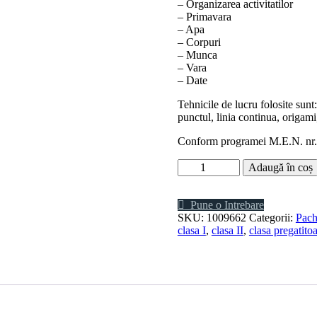
– Organizarea activitatilor
– Primavara
– Apa
– Corpuri
– Munca
– Vara
– Date
Tehnicile de lucru folosite sunt
punctul, linia continua, origami
Conform programei M.E.N. nr.
Cantitate
Adaugă în coș
Arte
vizuale
si
Pune o Intrebare
abilitati
SKU:
1009662
Categorii:
Pach
practice
clasa I
,
clasa II
,
clasa pregatito
clasa
pregatitoare
,
clasa
I
si