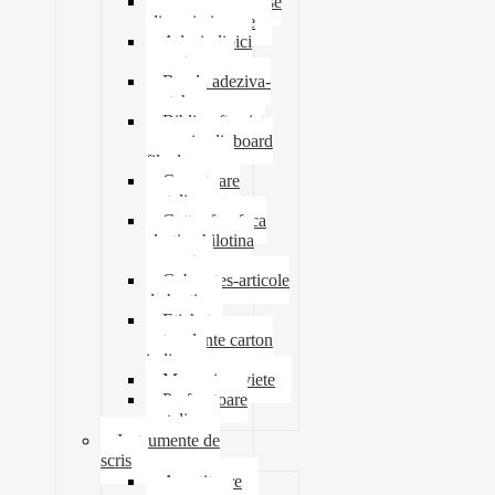
Ace agrafe capse
clipsuri pioneze
Adeziv lipici
corectoare
Banda adeziva-
scotch
Biblioraft caiet
mecanic clipboard
file dosare
Capsatoare
metalice
Cutter foarfeca
elastic ghilotina
magnet
Cub notes-articole
de hartie
Etichete
autocolante carton
indigo
Mape si serviete
Perforatoare
metalice
Instrumente de
scris
Ascutitoare