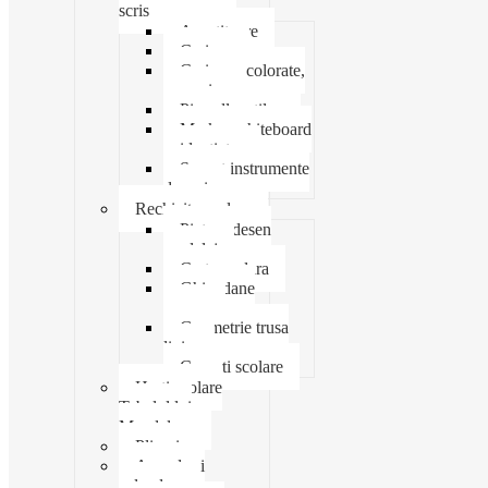
scris
Ascutitoare
Carioca
Creioane colorate,
mecanice
Pix roller stilou
Marker whiteboard
evidentiator
Suport instrumente
de scris
Rechizite scolare
Pictura desen
modelaj
Creta scolara
Ghiozdane
penare
Geometrie trusa
liniar
Coperti scolare
Harti scolare
Tabelul lui
Mendeleev
Plicuri
Agende si
calendare