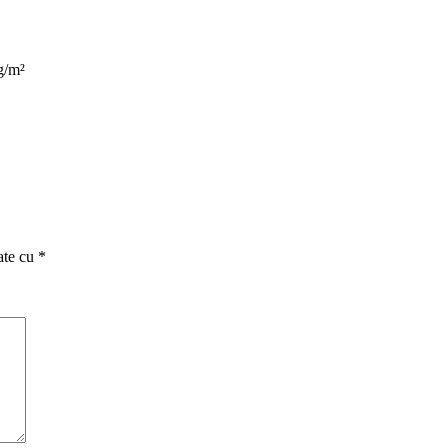
g/m²
ate cu
*