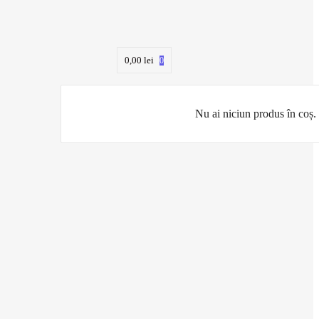
0,00
lei
0
Nu ai niciun produs în coș.