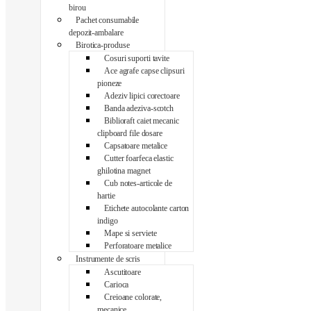
birou
Pachet consumabile
depozit-ambalare
Birotica-produse
Cosuri suporti tavite
Ace agrafe capse clipsuri
pioneze
Adeziv lipici corectoare
Banda adeziva-scotch
Biblioraft caiet mecanic
clipboard file dosare
Capsatoare metalice
Cutter foarfeca elastic
ghilotina magnet
Cub notes-articole de
hartie
Etichete autocolante carton
indigo
Mape si serviete
Perforatoare metalice
Instrumente de scris
Ascutitoare
Carioca
Creioane colorate,
mecanice