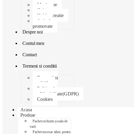
Martisoare
Caiete
Hobby creatie
Articole
promovate
Despre noi
Contul meu
Contact
Termeni si conditii
Termenii si
conditiile
Politica de
confidentialitate(GDPR)
Cookies
Acasa
Produse
Pachet rechizite școala de
vară
Pachet necesar zilnic pentru