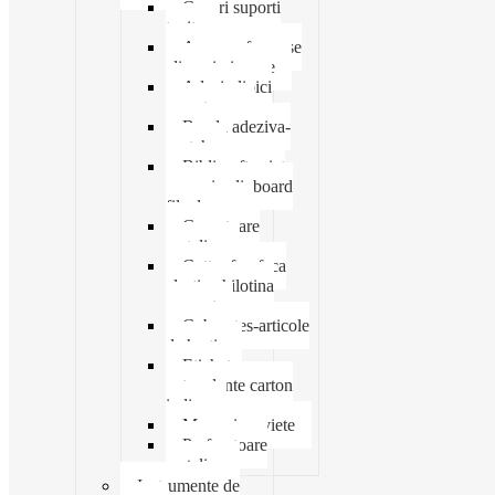
Cosuri suporti
tavite
Ace agrafe capse
clipsuri pioneze
Adeziv lipici
corectoare
Banda adeziva-
scotch
Biblioraft caiet
mecanic clipboard
file dosare
Capsatoare
metalice
Cutter foarfeca
elastic ghilotina
magnet
Cub notes-articole
de hartie
Etichete
autocolante carton
indigo
Mape si serviete
Perforatoare
metalice
Instrumente de