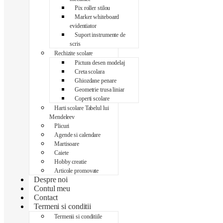
Pix roller stilou
Marker whiteboard
evidentiator
Suport instrumente de
scris
Rechizite scolare
Pictura desen modelaj
Creta scolara
Ghiozdane penare
Geometrie trusa liniar
Coperti scolare
Harti scolare Tabelul lui
Mendeleev
Plicuri
Agende si calendare
Martisoare
Caiete
Hobby creatie
Articole promovate
Despre noi
Contul meu
Contact
Termeni si conditii
Termenii si conditiile