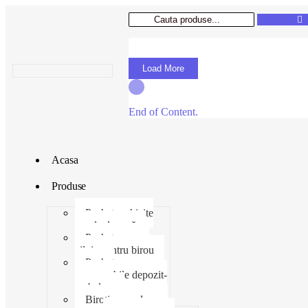
Load More
End of Content.
Acasa
Produse
Pachet rechizite
școala de vară
Pachet necesar
zilnic pentru birou
Pachet
consumabile depozit-
ambalare
Birotica-produse