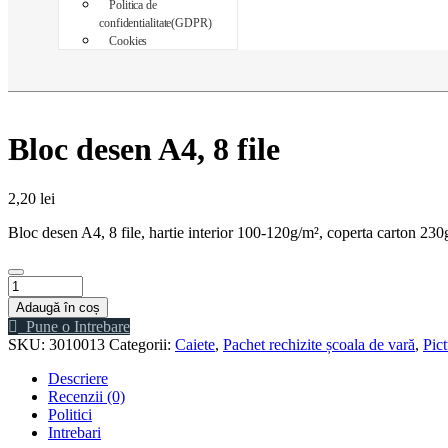
Politica de
confidentialitate(GDPR)
Cookies
Bloc desen A4, 8 file
2,20
lei
Bloc desen A4, 8 file, hartie interior 100-120g/m², coperta carton 230
Adaugă în coș
Pune o Intrebare
SKU:
3010013
Categorii:
Caiete
,
Pachet rechizite școala de vară
,
Pic
Descriere
Recenzii (0)
Politici
Intrebari