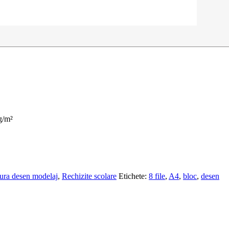
g/m²
tura desen modelaj
,
Rechizite scolare
Etichete:
8 file
,
A4
,
bloc
,
desen