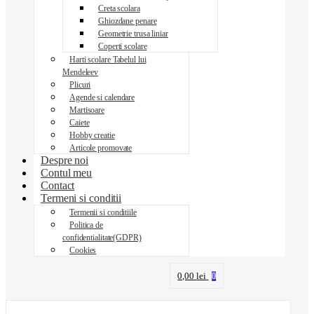
Creta scolara
Ghiozdane penare
Geometrie trusa liniar
Coperti scolare
Harti scolare Tabelul lui
Mendeleev
Plicuri
Agende si calendare
Martisoare
Caiete
Hobby creatie
Articole promovate
Despre noi
Contul meu
Contact
Termeni si conditii
Termenii si conditiile
Politica de
confidentialitate(GDPR)
Cookies
0,00
lei
0