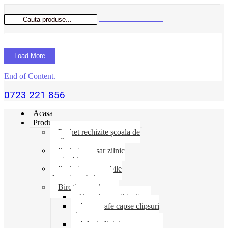
Load More
End of Content.
0723 221 856
Acasa
Produse
Pachet rechizite școala de
vară
Pachet necesar zilnic
pentru birou
Pachet consumabile
depozit-ambalare
Birotica-produse
Cosuri suporti tavite
Ace agrafe capse clipsuri
pioneze
Adeziv lipici corectoare