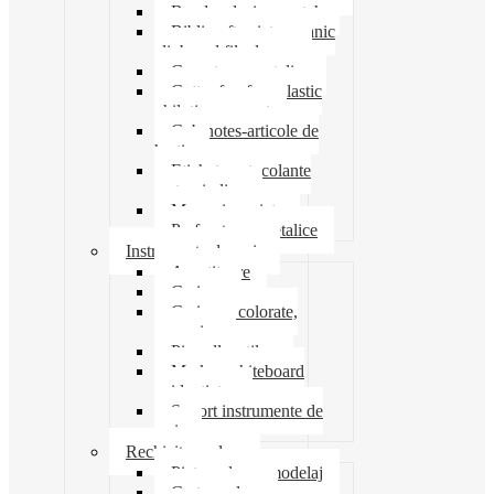
Banda adeziva-scotch
Biblioraft caiet mecanic
clipboard file dosare
Capsatoare metalice
Cutter foarfeca elastic
ghilotina magnet
Cub notes-articole de
hartie
Etichete autocolante
carton indigo
Mape si serviete
Perforatoare metalice
Instrumente de scris
Ascutitoare
Carioca
Creioane colorate,
mecanice
Pix roller stilou
Marker whiteboard
evidentiator
Suport instrumente de
scris
Rechizite scolare
Pictura desen modelaj
Creta scolara