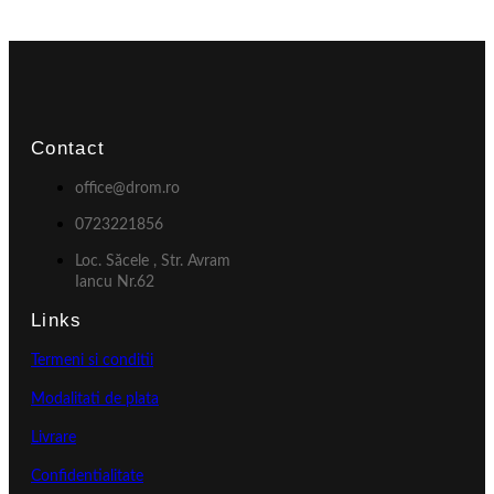
Contact
office@drom.ro
0723221856
Loc. Săcele , Str. Avram
Iancu Nr.62
Links
Termeni si conditii
Modalitati de plata
Livrare
Confidentialitate