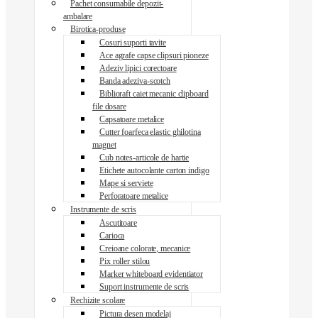
Pachet consumabile depozit-
ambalare
Birotica-produse
Cosuri suporti tavite
Ace agrafe capse clipsuri pioneze
Adeziv lipici corectoare
Banda adeziva-scotch
Biblioraft caiet mecanic clipboard
file dosare
Capsatoare metalice
Cutter foarfeca elastic ghilotina
magnet
Cub notes-articole de hartie
Etichete autocolante carton indigo
Mape si serviete
Perforatoare metalice
Instrumente de scris
Ascutitoare
Carioca
Creioane colorate, mecanice
Pix roller stilou
Marker whiteboard evidentiator
Suport instrumente de scris
Rechizite scolare
Pictura desen modelaj