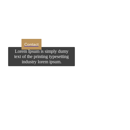
Doriti sa ne
contactati?
Contact
Lorem Ipsum is simply dumy
text of the printing typesetting
industry lorem ipsum.