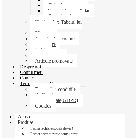
Ghiozdane penare
Geometrie trusa liniar
Coperti scolare
Harti scolare Tabelul lui
Mendeleev
Plicuri
Agende si calendare
Martisoare
Caiete
Hobby creatie
Articole promovate
Despre noi
Contul meu
Contact
Termeni si conditii
Termenii si conditiile
Politica de
confidentialitate(GDPR)
Cookies
Acasa
Produse
Pachet rechizite școala de vară
Pachet necesar zilnic pentru birou