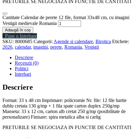
PRETURILE SE NEGOCIAZA IN FUNCTIE DE CANTITATI
Cantitate Calendar de perete 12 file, format 33x48 cm, cu imagini
Vestigii medievale Romania
Adaugă în coș
Pune o Intrebare
SKU:
8000685
Categorii:
Agende si calendare
,
Birotica
Etichete:
2026
,
calendar
,
imagini
,
perete
,
Romania
,
Vestigii
Descriere
Recenzii (0)
Politici
Intrebari
Descriere
Format: 33 x 48 cm Imprimare: policromie Nr. file: 12 file hartie
dublu cretata 130 g/mp + 1 fila spate carton duplex 250g/mp
Manseta: 33 x 12 cm, carton alb cretat 250 g/mp (posibilitate de
personalizare) Finisare: spira metalica alba si carlig
PRETURILE SE NEGOCIAZA IN FUNCTIE DE CANTITATI