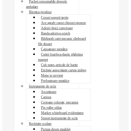
Pachet consumabile depozit-
ambalare
Birotica-produse
Cosuri suporti tavite
Ace agrafe capse clipsuri pioneze
Adeziv lipici corectoare
Banda adeziva-scotch
Biblioraft caiet mecanic clipboard
file dosare
Capsatoare metalice
Cutter foarfeca elastic ghilotina
magnet
Cub notes-articole de hartie
Etichete autocolante carton indigo
Mape si serviete
Perforatoare metalice
Instrumente de scris
Ascutitoare
Carioca
Creioane colorate, mecanice
Pix roller stilou
Marker whiteboard evidentiator
Suport instrumente de scris
Rechizite scolare
Pictura desen modelaj