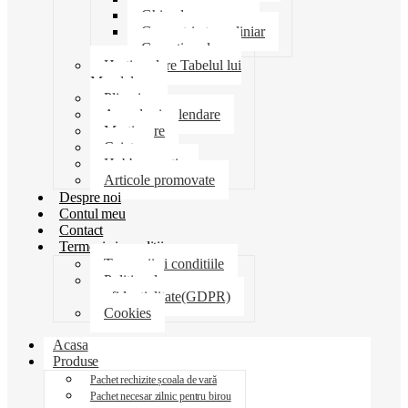
Ghiozdane penare
Geometrie trusa liniar
Coperti scolare
Harti scolare Tabelul lui
Mendeleev
Plicuri
Agende si calendare
Martisoare
Caiete
Hobby creatie
Articole promovate
Despre noi
Contul meu
Contact
Termeni si conditii
Termenii si conditiile
Politica de
confidentialitate(GDPR)
Cookies
Acasa
Produse
Pachet rechizite școala de vară
Pachet necesar zilnic pentru birou