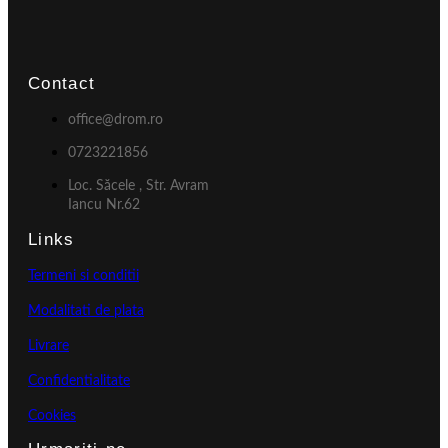
Contact
office@drom.ro
0723221856
Loc. Săcele , Str. Avram
Iancu Nr.62
Links
Termeni si conditii
Modalitati de plata
Livrare
Confidentialitate
Cookies