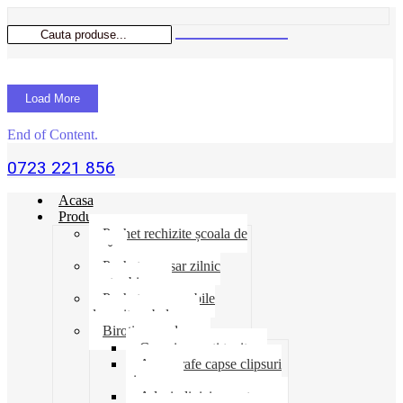
Load More
End of Content.
0723 221 856
Acasa
Produse
Pachet rechizite școala de
vară
Pachet necesar zilnic
pentru birou
Pachet consumabile
depozit-ambalare
Birotica-produse
Cosuri suporti tavite
Ace agrafe capse clipsuri
pioneze
Adeziv lipici corectoare