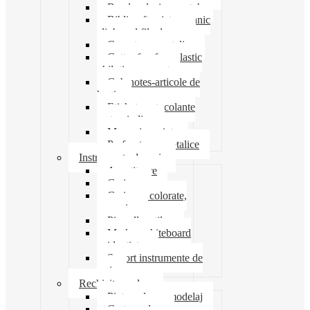
Banda adeziva-scotch
Biblioraft caiet mecanic
clipboard file dosare
Capsatoare metalice
Cutter foarfeca elastic
ghilotina magnet
Cub notes-articole de
hartie
Etichete autocolante
carton indigo
Mape si serviete
Perforatoare metalice
Instrumente de scris
Ascutitoare
Carioca
Creioane colorate,
mecanice
Pix roller stilou
Marker whiteboard
evidentiator
Suport instrumente de
scris
Rechizite scolare
Pictura desen modelaj
Creta scolara