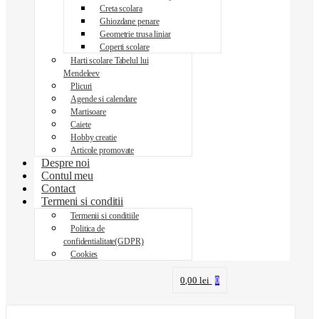
Creta scolara
Ghiozdane penare
Geometrie trusa liniar
Coperti scolare
Harti scolare Tabelul lui
Mendeleev
Plicuri
Agende si calendare
Martisoare
Caiete
Hobby creatie
Articole promovate
Despre noi
Contul meu
Contact
Termeni si conditii
Termenii si conditiile
Politica de
confidentialitate(GDPR)
Cookies
0,00
lei
0