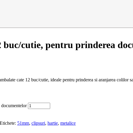
2 buc/cutie, pentru prinderea do
balate cate 12 buc/cutie, ideale pentru prinderea si aranjarea colilor 
a documentelor
Etichete:
51mm
,
clipsuri
,
hartie
,
metalice