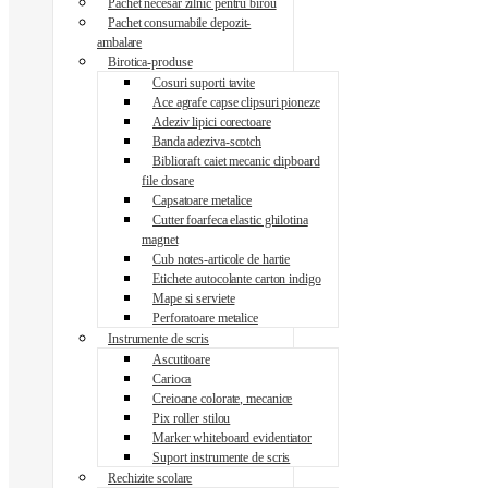
Pachet necesar zilnic pentru birou
Pachet consumabile depozit-
ambalare
Birotica-produse
Cosuri suporti tavite
Ace agrafe capse clipsuri pioneze
Adeziv lipici corectoare
Banda adeziva-scotch
Biblioraft caiet mecanic clipboard
file dosare
Capsatoare metalice
Cutter foarfeca elastic ghilotina
magnet
Cub notes-articole de hartie
Etichete autocolante carton indigo
Mape si serviete
Perforatoare metalice
Instrumente de scris
Ascutitoare
Carioca
Creioane colorate, mecanice
Pix roller stilou
Marker whiteboard evidentiator
Suport instrumente de scris
Rechizite scolare