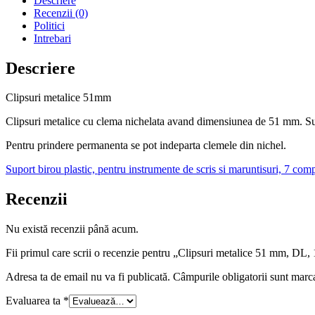
Descriere
Recenzii (0)
Politici
Intrebari
Descriere
Clipsuri metalice 51mm
Clipsuri metalice cu clema nichelata avand dimensiunea de 51 mm. Sunt
Pentru prindere permanenta se pot indeparta clemele din nichel.
Suport birou plastic, pentru instrumente de scris si maruntisuri, 7 com
Recenzii
Nu există recenzii până acum.
Fii primul care scrii o recenzie pentru „Clipsuri metalice 51 mm, DL,
Adresa ta de email nu va fi publicată.
Câmpurile obligatorii sunt marc
Evaluarea ta
*