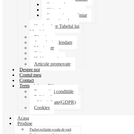
Creta scolara
Ghiozdane penare
Geometrie trusa liniar
Coperti scolare
Harti scolare Tabelul lui
Mendeleev
Plicuri
Agende si calendare
Martisoare
Caiete
Hobby creatie
Articole promovate
Despre noi
Contul meu
Contact
Termeni si conditii
Termenii si conditiile
Politica de
confidentialitate(GDPR)
Cookies
Acasa
Produse
Pachet rechizite școala de vară