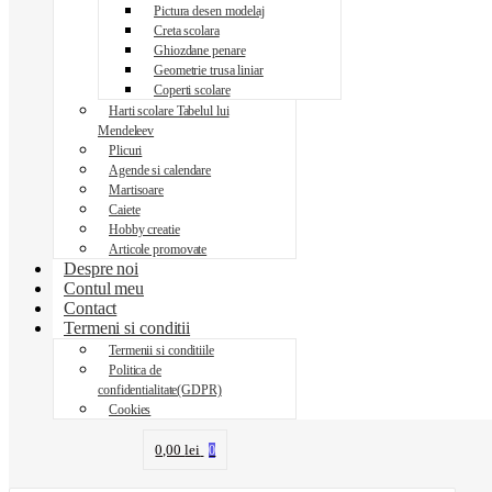
Pictura desen modelaj
Creta scolara
Ghiozdane penare
Geometrie trusa liniar
Coperti scolare
Harti scolare Tabelul lui
Mendeleev
Plicuri
Agende si calendare
Martisoare
Caiete
Hobby creatie
Articole promovate
Despre noi
Contul meu
Contact
Termeni si conditii
Termenii si conditiile
Politica de
confidentialitate(GDPR)
Cookies
0,00
lei
0