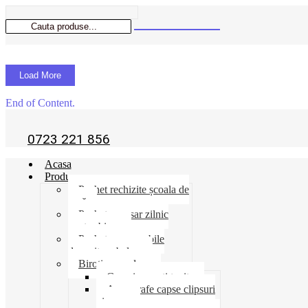
Load More
End of Content.
0723 221 856
Acasa
Produse
Pachet rechizite școala de
vară
Pachet necesar zilnic
pentru birou
Pachet consumabile
depozit-ambalare
Birotica-produse
Cosuri suporti tavite
Ace agrafe capse clipsuri
pioneze