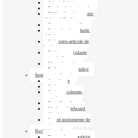
Adeziv lipici corectoare
Banda adeziva-scotch
Biblioraft caiet mecanic
clipboard file dosare
Capsatoare metalice
Cutter foarfeca elastic
ghilotina magnet
Cub notes-articole de
hartie
Etichete autocolante
carton indigo
Mape si serviete
Perforatoare metalice
Instrumente de scris
Ascutitoare
Carioca
Creioane colorate,
mecanice
Pix roller stilou
Marker whiteboard
evidentiator
Suport instrumente de
scris
Rechizite scolare
Pictura desen modelaj