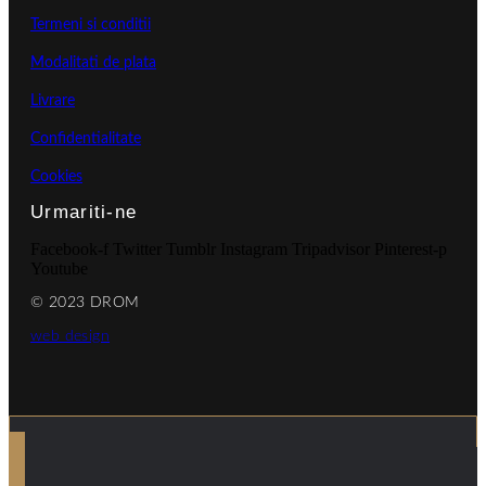
Termeni si conditii
Modalitati de plata
Livrare
Confidentialitate
Cookies
Urmariti-ne
Facebook-f
Twitter
Tumblr
Instagram
Tripadvisor
Pinterest-p
Youtube
© 2023 DROM
web design