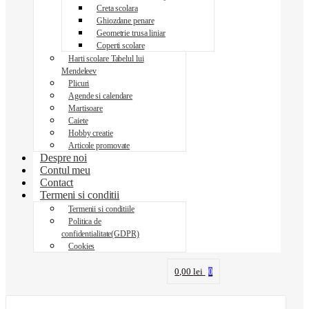
Creta scolara
Ghiozdane penare
Geometrie trusa liniar
Coperti scolare
Harti scolare Tabelul lui
Mendeleev
Plicuri
Agende si calendare
Martisoare
Caiete
Hobby creatie
Articole promovate
Despre noi
Contul meu
Contact
Termeni si conditii
Termenii si conditiile
Politica de
confidentialitate(GDPR)
Cookies
0,00
lei
0