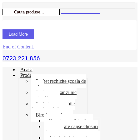
Load More
End of Content.
0723 221 856
Acasa
Produse
Pachet rechizite școala de
vară
Pachet necesar zilnic
pentru birou
Pachet consumabile
depozit-ambalare
Birotica-produse
Cosuri suporti tavite
Ace agrafe capse clipsuri
pioneze
Adeziv lipici corectoare