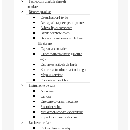
Pachet consumabile depozit-
ambalare
Birotica-produse
Cosuri suporti tavite
Ace agrafe capse clipsuri pioneze
Adeziv lipici corectoare
Banda adeziva-scotch
Biblioraft caiet mecanic clipboard
file dosare
Capsatoare metalice
Cutter foarfeca elastic ghilotina
magnet
Cub notes-articole de hartie
Etichete autocolante carton indigo
Mape si serviete
Perforatoare metalice
Instrumente de scris
Ascutitoare
Carioca
Creioane colorate, mecanice
Pix roller stilou
Marker whiteboard evidentiator
Suport instrumente de scris
Rechizite scolare
Pictura desen modelaj