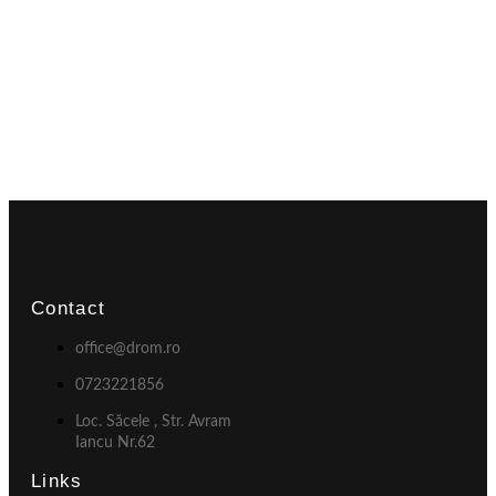
Contact
office@drom.ro
0723221856
Loc. Săcele , Str. Avram
Iancu Nr.62
Links