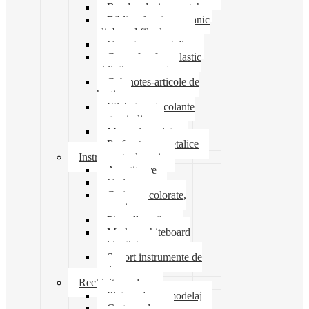
Banda adeziva-scotch
Biblioraft caiet mecanic
clipboard file dosare
Capsatoare metalice
Cutter foarfeca elastic
ghilotina magnet
Cub notes-articole de
hartie
Etichete autocolante
carton indigo
Mape si serviete
Perforatoare metalice
Instrumente de scris
Ascutitoare
Carioca
Creioane colorate,
mecanice
Pix roller stilou
Marker whiteboard
evidentiator
Suport instrumente de
scris
Rechizite scolare
Pictura desen modelaj
Creta scolara