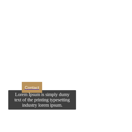
DROM
Doriti sa ne
contactati?
Contact
Lorem Ipsum is simply dumy
text of the printing typesetting
industry lorem ipsum.