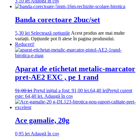
3,10
lei
Adaugă în coș
Banda corectoare 2buc/set
5,30
lei
Selectează opțiunile
Acest produs are mai multe
variații. Opțiunile pot fi alese în pagina produsului.
Reduceri!
Aparat de etichetat metalic-marcator
pret-AE2 EXC , pe 1 rand
91,00
lei
Prețul inițial a fost: 91,00 lei.
64,40
lei
Prețul curent
este: 64,40 lei.
Adaugă în coș
Ace gamalie, 20g
0,95
lei
Adaugă în coș