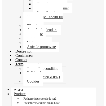
Ghiozdane penare
Geometrie trusa liniar
Coperti scolare
Harti scolare Tabelul lui
Mendeleev
Plicuri
Agende si calendare
Martisoare
Caiete
Hobby creatie
Articole promovate
Despre noi
Contul meu
Contact
Termeni si conditii
Termenii si conditiile
Politica de
confidentialitate(GDPR)
Cookies
Acasa
Produse
Pachet rechizite școala de vară
Pachet necesar zilnic pentru birou