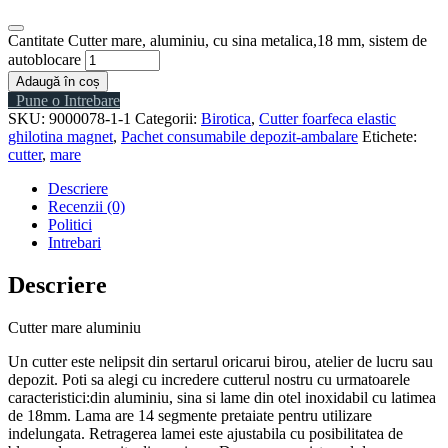
Cantitate Cutter mare, aluminiu, cu sina metalica,18 mm, sistem de
autoblocare
Adaugă în coș
Pune o Intrebare
SKU:
9000078-1-1
Categorii:
Birotica
,
Cutter foarfeca elastic
ghilotina magnet
,
Pachet consumabile depozit-ambalare
Etichete:
cutter
,
mare
Descriere
Recenzii (0)
Politici
Intrebari
Descriere
Cutter mare aluminiu
Un cutter este nelipsit din sertarul oricarui birou, atelier de lucru sau
depozit. Poti sa alegi cu incredere cutterul nostru cu urmatoarele
caracteristici:din aluminiu, sina si lame din otel inoxidabil cu latimea
de 18mm. Lama are 14 segmente pretaiate pentru utilizare
indelungata. Retragerea lamei este ajustabila cu posibilitatea de