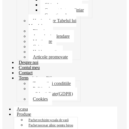
Ghiozdane penare
Geometrie trusa liniar
Coperti scolare
Harti scolare Tabelul lui
Mendeleev
Plicuri
Agende si calendare
Martisoare
Caiete
Hobby creatie
Articole promovate
Despre noi
Contul meu
Contact
Termeni si conditii
Termenii si conditiile
Politica de
confidentialitate(GDPR)
Cookies
Acasa
Produse
Pachet rechizite școala de vară
Pachet necesar zilnic pentru birou