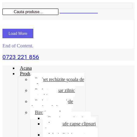
Load More
End of Content.
0723 221 856
Acasa
Produse
Pachet rechizite școala de
vară
Pachet necesar zilnic
pentru birou
Pachet consumabile
depozit-ambalare
Birotica-produse
Cosuri suporti tavite
Ace agrafe capse clipsuri
pioneze
Adeziv lipici corectoare