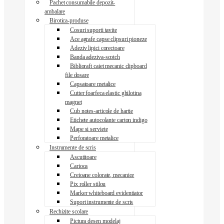
Pachet consumabile depozit-
ambalare
Birotica-produse
Cosuri suporti tavite
Ace agrafe capse clipsuri pioneze
Adeziv lipici corectoare
Banda adeziva-scotch
Biblioraft caiet mecanic clipboard
file dosare
Capsatoare metalice
Cutter foarfeca elastic ghilotina
magnet
Cub notes-articole de hartie
Etichete autocolante carton indigo
Mape si serviete
Perforatoare metalice
Instrumente de scris
Ascutitoare
Carioca
Creioane colorate, mecanice
Pix roller stilou
Marker whiteboard evidentiator
Suport instrumente de scris
Rechizite scolare
Pictura desen modelaj