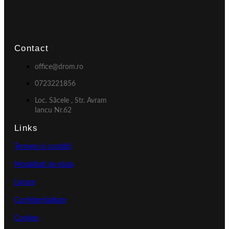
Contact
office@drom.ro
0723221856
Loc. Săcele , Str. Avram
Iancu Nr.62
Links
Termeni si conditii
Modalitati de plata
Livrare
Confidentialitate
Cookies