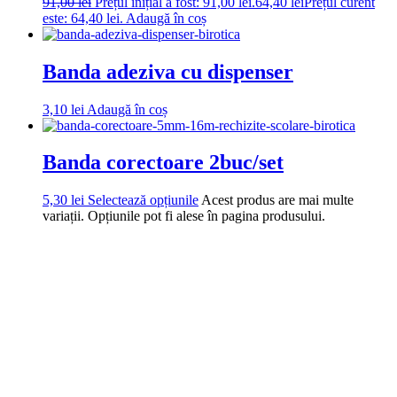
91,00
lei
Prețul inițial a fost: 91,00 lei.
64,40
lei
Prețul curent
este: 64,40 lei.
Adaugă în coș
Banda adeziva cu dispenser
3,10
lei
Adaugă în coș
Banda corectoare 2buc/set
5,30
lei
Selectează opțiunile
Acest produs are mai multe
variații. Opțiunile pot fi alese în pagina produsului.
DROM
Doriti sa ne