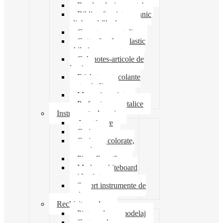
Banda adeziva-scotch
Biblioraft caiet mecanic
clipboard file dosare
Capsatoare metalice
Cutter foarfeca elastic
ghilotina magnet
Cub notes-articole de
hartie
Etichete autocolante
carton indigo
Mape si serviete
Perforatoare metalice
Instrumente de scris
Ascutitoare
Carioca
Creioane colorate,
mecanice
Pix roller stilou
Marker whiteboard
evidentiator
Suport instrumente de
scris
Rechizite scolare
Pictura desen modelaj
Creta scolara