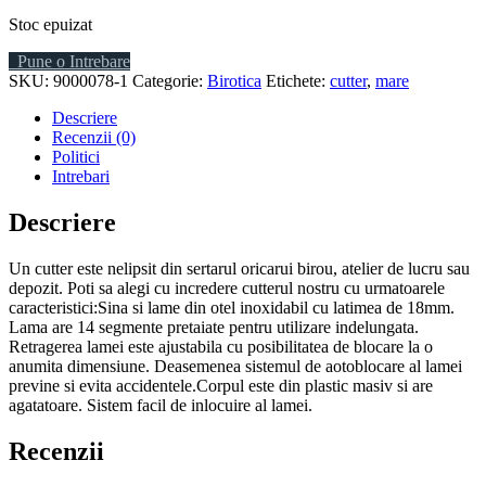
Stoc epuizat
Pune o Intrebare
SKU:
9000078-1
Categorie:
Birotica
Etichete:
cutter
,
mare
Descriere
Recenzii (0)
Politici
Intrebari
Descriere
Un cutter este nelipsit din sertarul oricarui birou, atelier de lucru sau
depozit. Poti sa alegi cu incredere cutterul nostru cu urmatoarele
caracteristici:Sina si lame din otel inoxidabil cu latimea de 18mm.
Lama are 14 segmente pretaiate pentru utilizare indelungata.
Retragerea lamei este ajustabila cu posibilitatea de blocare la o
anumita dimensiune. Deasemenea sistemul de aotoblocare al lamei
previne si evita accidentele.Corpul este din plastic masiv si are
agatatoare. Sistem facil de inlocuire al lamei.
Recenzii