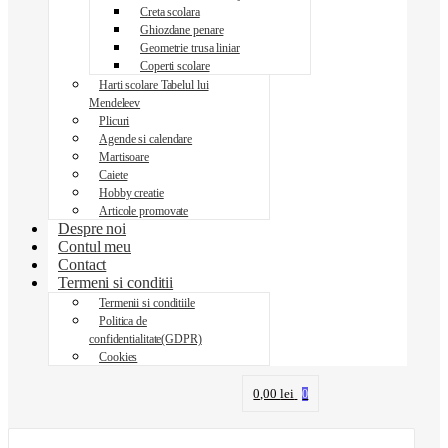
Creta scolara
Ghiozdane penare
Geometrie trusa liniar
Coperti scolare
Harti scolare Tabelul lui
Mendeleev
Plicuri
Agende si calendare
Martisoare
Caiete
Hobby creatie
Articole promovate
Despre noi
Contul meu
Contact
Termeni si conditii
Termenii si conditiile
Politica de
confidentialitate(GDPR)
Cookies
0,00
lei
0