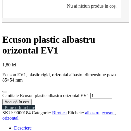
Nu ai niciun produs în coș.
Ecuson plastic albastru
orizontal EV1
1,80
lei
Ecuson EV1, plastic rigid, orizontal albastru dimensiune poza
85×54 mm
Cantitate Ecuson plastic albastru orizontal EV1
Adaugă în coș
Pune o Intrebare
SKU:
9000184
Categorie:
Birotica
Etichete:
albastru
,
ecuson
,
orizontal
Descriere