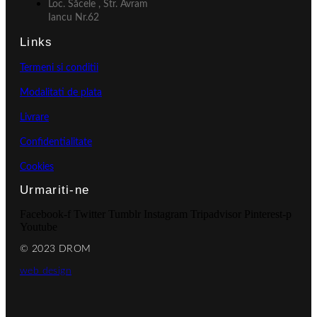
Loc. Săcele , Str. Avram
Iancu Nr.62
Links
Termeni si conditii
Modalitati de plata
Livrare
Confidentialitate
Cookies
Urmariti-ne
Facebook-f
Twitter
Tumblr
Instagram
Tripadvisor
Pinterest-p
Youtube
© 2023 DROM
web design