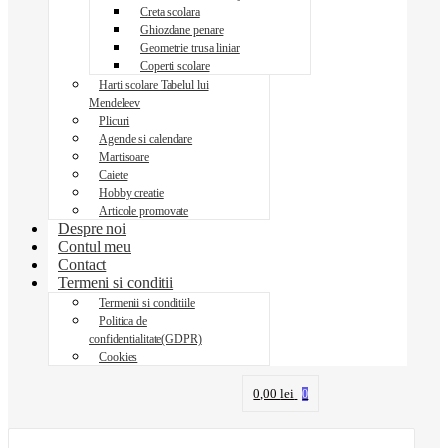
Creta scolara
Ghiozdane penare
Geometrie trusa liniar
Coperti scolare
Harti scolare Tabelul lui
Mendeleev
Plicuri
Agende si calendare
Martisoare
Caiete
Hobby creatie
Articole promovate
Despre noi
Contul meu
Contact
Termeni si conditii
Termenii si conditiile
Politica de
confidentialitate(GDPR)
Cookies
0,00
lei
0