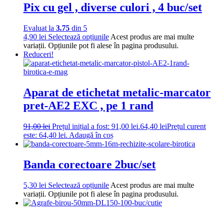
Pix cu gel , diverse culori , 4 buc/set
Evaluat la
3.75
din 5
4,90
lei
Selectează opțiunile
Acest produs are mai multe
variații. Opțiunile pot fi alese în pagina produsului.
Reduceri!
Aparat de etichetat metalic-marcator
pret-AE2 EXC , pe 1 rand
91,00
lei
Prețul inițial a fost: 91,00 lei.
64,40
lei
Prețul curent
este: 64,40 lei.
Adaugă în coș
Banda corectoare 2buc/set
5,30
lei
Selectează opțiunile
Acest produs are mai multe
variații. Opțiunile pot fi alese în pagina produsului.