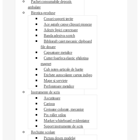
Pachet consumabile depozit-
ambalare
Birotica-produse
Cosuri suporti tavite
Ace agrafe capse clipsuri pioneze
Adeziv lipici corectoare
Banda adeziva-scotch
Biblioraft caiet mecanic clipboard
file dosare
Capsatoare metalice
Cutter foarfeca elastic ghilotina
magnet
Cub notes-articole de hartie
Etichete autocolante carton indigo
Mape si serviete
Perforatoare metalice
Instrumente de scris
Ascutitoare
Carioca
Creioane colorate, mecanice
Pix roller stilou
Marker whiteboard evidentiator
Suport instrumente de scris
Rechizite scolare
Pictura desen modelaj