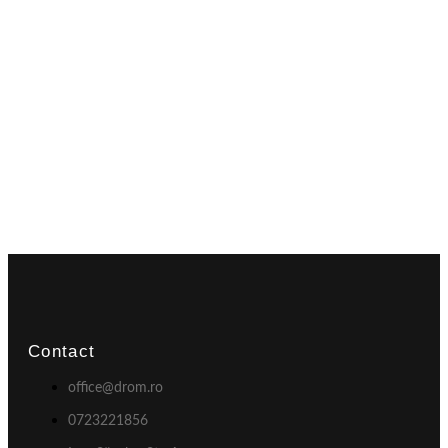
Contact
office@drom.ro
0723221856