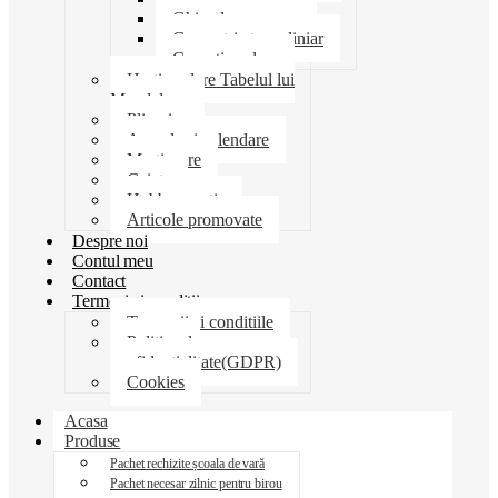
Ghiozdane penare
Geometrie trusa liniar
Coperti scolare
Harti scolare Tabelul lui
Mendeleev
Plicuri
Agende si calendare
Martisoare
Caiete
Hobby creatie
Articole promovate
Despre noi
Contul meu
Contact
Termeni si conditii
Termenii si conditiile
Politica de
confidentialitate(GDPR)
Cookies
Acasa
Produse
Pachet rechizite școala de vară
Pachet necesar zilnic pentru birou