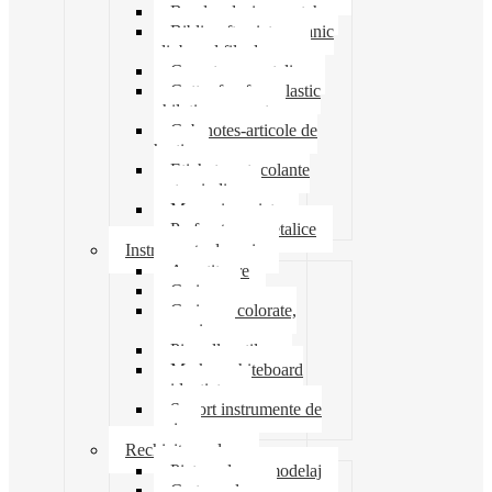
Banda adeziva-scotch
Biblioraft caiet mecanic
clipboard file dosare
Capsatoare metalice
Cutter foarfeca elastic
ghilotina magnet
Cub notes-articole de
hartie
Etichete autocolante
carton indigo
Mape si serviete
Perforatoare metalice
Instrumente de scris
Ascutitoare
Carioca
Creioane colorate,
mecanice
Pix roller stilou
Marker whiteboard
evidentiator
Suport instrumente de
scris
Rechizite scolare
Pictura desen modelaj
Creta scolara