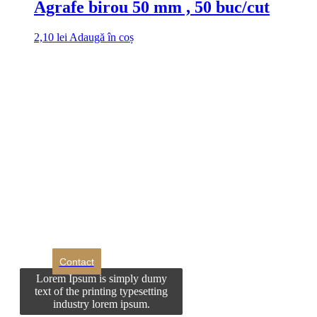
Agrafe birou 50 mm , 50 buc/cut
2,10
lei
Adaugă în coș
DROM
Doriti sa ne
contactati?
Contact
Lorem Ipsum is simply dumy
text of the printing typesetting
industry lorem ipsum.