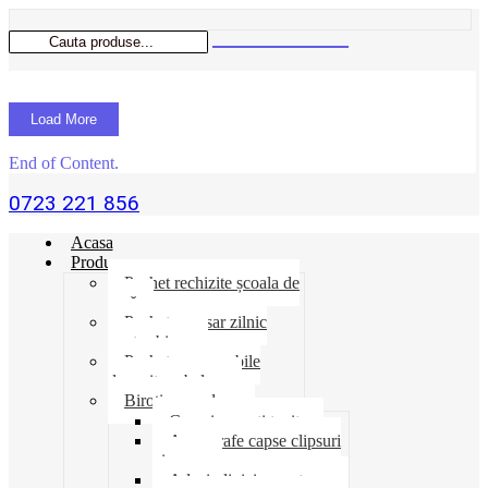
Load More
End of Content.
0723 221 856
Acasa
Produse
Pachet rechizite școala de
vară
Pachet necesar zilnic
pentru birou
Pachet consumabile
depozit-ambalare
Birotica-produse
Cosuri suporti tavite
Ace agrafe capse clipsuri
pioneze
Adeziv lipici corectoare