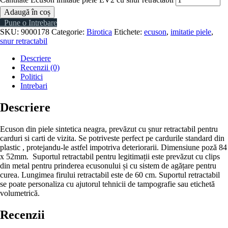
Adaugă în coș
Pune o Intrebare
SKU:
9000178
Categorie:
Birotica
Etichete:
ecuson
,
imitatie piele
,
snur retractabil
Descriere
Recenzii (0)
Politici
Intrebari
Descriere
Ecuson din piele sintetica neagra, prevăzut cu șnur retractabil pentru
carduri si carti de vizita. Se potriveste perfect pe cardurile standard din
plastic , protejandu-le astfel impotriva deteriorarii. Dimensiune poză 84
x 52mm. Suportul retractabil pentru legitimații este prevăzut cu clips
din metal pentru prinderea ecusonului și cu sistem de agățare pentru
curea. Lungimea firului retractabil este de 60 cm. Suportul retractabil
se poate personaliza cu ajutorul tehnicii de tampografie sau etichetă
volumetrică.
Recenzii