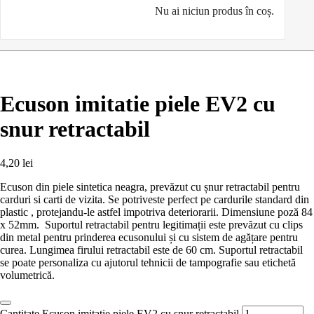
Nu ai niciun produs în coș.
Ecuson imitatie piele EV2 cu
snur retractabil
4,20
lei
Ecuson din piele sintetica neagra, prevăzut cu șnur retractabil pentru
carduri si carti de vizita. Se potriveste perfect pe cardurile standard din
plastic , protejandu-le astfel impotriva deteriorarii. Dimensiune poză 84
x 52mm. Suportul retractabil pentru legitimații este prevăzut cu clips
din metal pentru prinderea ecusonului și cu sistem de agățare pentru
curea. Lungimea firului retractabil este de 60 cm. Suportul retractabil
se poate personaliza cu ajutorul tehnicii de tampografie sau etichetă
volumetrică.
Cantitate Ecuson imitatie piele EV2 cu snur retractabil