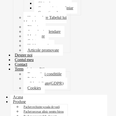
Ghiozdane penare
Geometrie trusa liniar
Coperti scolare
Harti scolare Tabelul lui
Mendeleev
Plicuri
Agende si calendare
Martisoare
Caiete
Hobby creatie
Articole promovate
Despre noi
Contul meu
Contact
Termeni si conditii
Termenii si conditiile
Politica de
confidentialitate(GDPR)
Cookies
Acasa
Produse
Pachet rechizite școala de vară
Pachet necesar zilnic pentru birou