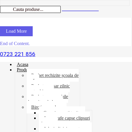
Load More
End of Content.
0723 221 856
Acasa
Produse
Pachet rechizite școala de
vară
Pachet necesar zilnic
pentru birou
Pachet consumabile
depozit-ambalare
Birotica-produse
Cosuri suporti tavite
Ace agrafe capse clipsuri
pioneze
Adeziv lipici corectoare