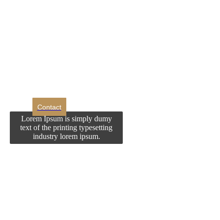
DROM
Doriti sa ne
contactati?
Contact
Lorem Ipsum is simply dumy
text of the printing typesetting
industry lorem ipsum.