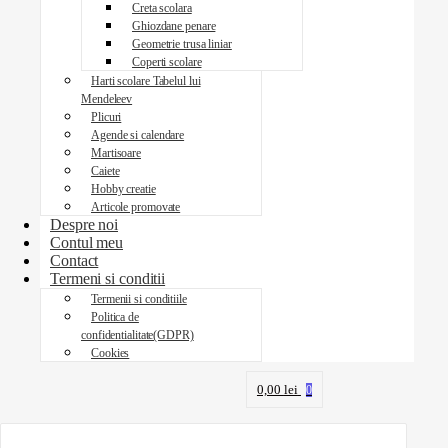
Creta scolara
Ghiozdane penare
Geometrie trusa liniar
Coperti scolare
Harti scolare Tabelul lui
Mendeleev
Plicuri
Agende si calendare
Martisoare
Caiete
Hobby creatie
Articole promovate
Despre noi
Contul meu
Contact
Termeni si conditii
Termenii si conditiile
Politica de
confidentialitate(GDPR)
Cookies
0,00
lei
0