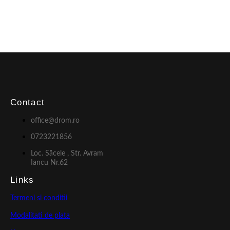
Contact
office@drom.ro
0723221856
Loc. Săcele , Str. Avram
Iancu Nr.62
Links
Termeni si conditii
Modalitati de plata