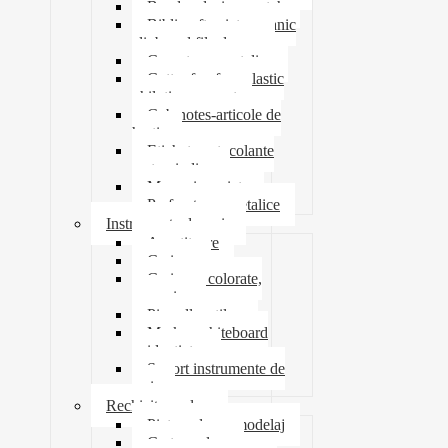
Banda adeziva-scotch
Biblioraft caiet mecanic
clipboard file dosare
Capsatoare metalice
Cutter foarfeca elastic
ghilotina magnet
Cub notes-articole de
hartie
Etichete autocolante
carton indigo
Mape si serviete
Perforatoare metalice
Instrumente de scris
Ascutitoare
Carioca
Creioane colorate,
mecanice
Pix roller stilou
Marker whiteboard
evidentiator
Suport instrumente de
scris
Rechizite scolare
Pictura desen modelaj
Creta scolara