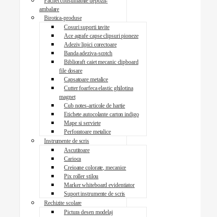
Pachet consumabile depozit-
ambalare
Birotica-produse
Cosuri suporti tavite
Ace agrafe capse clipsuri pioneze
Adeziv lipici corectoare
Banda adeziva-scotch
Biblioraft caiet mecanic clipboard
file dosare
Capsatoare metalice
Cutter foarfeca elastic ghilotina
magnet
Cub notes-articole de hartie
Etichete autocolante carton indigo
Mape si serviete
Perforatoare metalice
Instrumente de scris
Ascutitoare
Carioca
Creioane colorate, mecanice
Pix roller stilou
Marker whiteboard evidentiator
Suport instrumente de scris
Rechizite scolare
Pictura desen modelaj