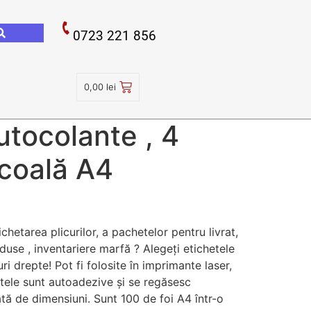
0723 221 856
0,00
lei
utocolante , 4
 coală A4
chetarea plicurilor, a pachetelor pentru livrat,
duse , inventariere marfă ? Alegeți etichetele
ri drepte! Pot fi folosite în imprimante laser,
etele sunt autoadezive și se regăsesc
ată de dimensiuni. Sunt 100 de foi A4 într-o