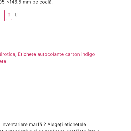
 105 x148.5 mm pe coală.
Birotica
,
Etichete autocolante carton indigo
ete
, inventariere marfă ? Alegeți etichetele