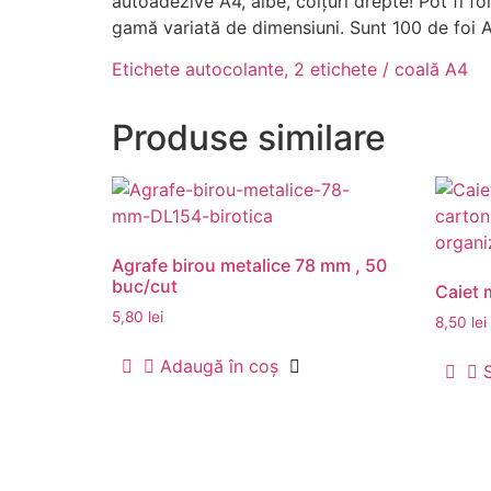
autoadezive A4, albe, colțuri drepte! Pot fi fo
gamă variată de dimensiuni. Sunt 100 de foi A
Etichete autocolante, 2 etichete / coală A4
Produse similare
Agrafe birou metalice 78 mm , 50
buc/cut
Caiet 
5,80
lei
8,50
lei
Adaugă în coș