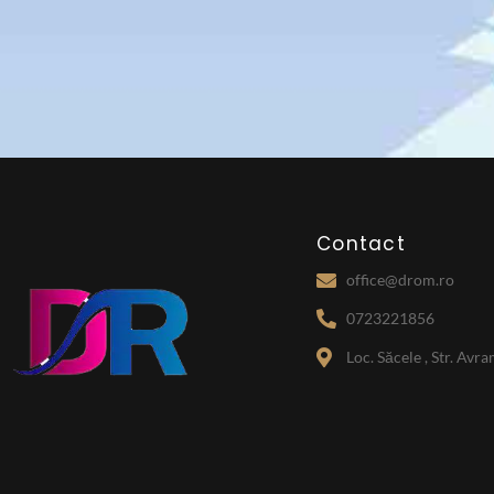
Contact
office@drom.ro
0723221856
Loc. Săcele , Str. Avr