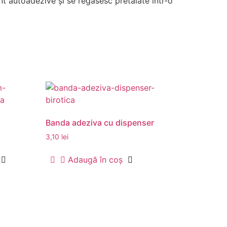
unt autoadezive și se regăsesc pretăiate într-o
Banda adeziva cu dispenser
3,10
lei
Adaugă în coș