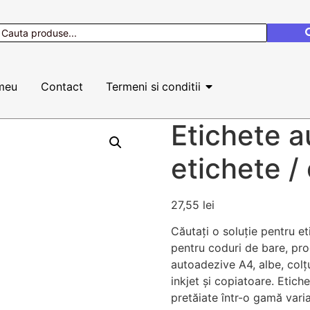
meu
Contact
Termeni si conditii
Etichete a
etichete /
27,55
lei
Căutați o soluție pentru eti
pentru coduri de bare, pro
autoadezive A4, albe, colțu
inkjet și copiatoare. Etich
pretăiate într-o gamă vari