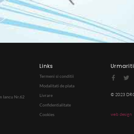
Links
Urmarit
Termeni si conditii
Modalitati de plata
© 2023 D
Livrare
am Iancu Nr.62
Confidentialitate
web design
Cookies